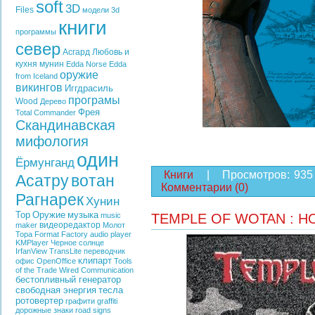
soft
3D
Files
модели
3d
книги
программы
север
Асгард
Любовь и
кухня
мунин
Edda
Norse Edda
оружие
from Iceland
викингов
Иггдрасиль
програмы
Wood
Дерево
Фрея
Total Commander
Скандинавская
мифология
один
Ёрмунганд
Книги
|
Просмотров:
935
Асатру
вотан
Комментарии (0)
Рагнарек
Хунин
Тор
Оружие
музыка
music
TEMPLE OF WOTAN : H
видеоредактор
maker
Молот
Тора
Format Factory
audio player
KMPlayer
Черное солнце
IrfanView
TransLite
переводчик
клипарт
офис
OpenOffice
Tools
of the Trade
Wired Communication
бестопливный генератор
свободная энергия
тесла
ротовертер
графити
graffiti
дорожные знаки
road signs