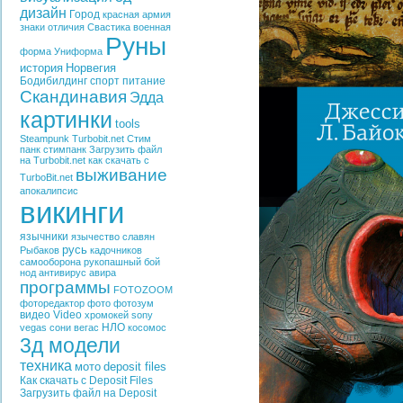
дизайн
Город
красная армия
знаки отличия
Свастика
военная
Руны
форма
Униформа
история
Норвегия
Бодибилдинг
спорт
питание
Скандинавия
Эдда
картинки
tools
Steampunk
Turbobit.net
Стим
панк
стимпанк
Загрузить файл
на Turbobit.net
как скачать с
выживание
TurboBit.net
апокалипсис
викинги
язычники
язычество славян
русь
Рыбаков
кадочников
самооборона
рукопашный бой
нод
антивирус
авира
программы
FOTOZOOM
фоторедактор
фото
фотозум
видео
Video
хромокей
sony
НЛО
vegas
сони вегас
косомос
3д модели
техника
мото
deposit files
Как скачать с Deposit Files
Загрузить файл на Deposit