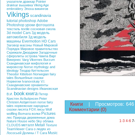
указатели
драккар
Pointer
drakkar
вышивка
Viking Age
embroidery
Эпоха викингов
Vikings
scandinavia
tutorial photoshop
Adobe
Photoshop
уроки фотошопа
текстиль
textile
сосновая смола
3d model Cars
3д модель
автомобиля
3д модель
машины
Evermotion HD Cars
Заговор
масоны
Новый Мировой
Порядок
Мировое правительство
Скрижали Джорджии
Загадочные
сферолиты острова Чампа
Варг
Викернес
Varg Vikernes
Burzum
Скандинавская мифология и
мировоззр
Norse mythology and
ideology
Теодор Киттельсен
Theodor Kittelsen
Norwegian fairy
tales
Волшебные сказки
Норвегии
Ivanovskaiy V.I.
Скандинавские орнаменты
Scandinavian designs
Ивановская
book
книга
В.И.
Петер
Кристен Асбьёрнсен
Peter
Christen Asbjørnsen
norse fairy
Книги
|
Просмотров:
646
tales
норвежские народные
Комментарии (0)
сказки
лисята
FOX
лисы
Wolf
Pictures
wolfling
Волчата
волки
лес
Природа
деревянные дома
1-3
4-6
7
Nature
House
небо
Sky
облака
металл
Metall
CLOUDS
Texture
TeamViewer
Сага о людях из
Music
Лососьей Долины / T
Сага