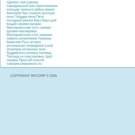
сделать нож самому
самодельный нож
таинственным
кольцам третьего рейха
проект
Аненербе
Как сложить русскую
печь?
Кладка печи
Печь
походный рюкзак
Баул
Баул для
вещей своими руками
Маскировочная сеть своими
руками
маскировка
Маскировочная сеть
украина
первое упоминание Украины
Киевская Русь
астрал
осознанные сновидения
Lucid
Dreaming
нетленное тело
буддийского монаха
теплица
Теплица из пластиковых труб
своими
Простой способ
саморегулируемого по
COPYRIGHT MYCORP © 2026