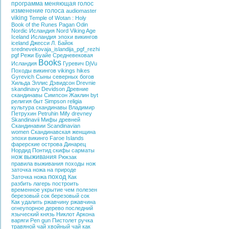
программа меняющая голос
изменение голоса
audiomaster
viking
Temple of Wotan : Holy
Book of the
Runes
Pagan
Odin
Nordic
Исландия
Nord
Viking Age
Iceland
Исландия эпохи викингов
iceland
Джесси Л. Байок
srednevekovaja_islandija_pgf_rezhi
pgf
Режи Буайе
Средневековая
Books
Исландия
Гуревич
DjVu
Походы викингов
vikings hikes
Gyrevich
Сыны северных богов
Хильда Эллис Дэвидсон
Drevnie
skandinavy
Devidson
Древние
скандинавы
Симпсон Жаклин
byt
религия
быт
Simpson
religia
культура
скандинавы
Владимир
Петрухин
Petruhin
Mify drevney
Skandinavii
Мифы древней
Скандинавии
Scandinavian
women
Скандинавская женщина
эпохи викинго
Faroe Islands
фарерские острова
Динарец
Нордид
Понтид
скифы
сарматы
нож выживания
Рюкзак
правила выживания
походы
нож
заточка ножа на природе
поход
Заточка ножа
Как
разбить лагерь
построить
временное укрытие
чем полезен
березовый сок
березовый сок
Как удалить ржавчину
ржавчина
огнеупорное дерево
последний
языческий князь
Никлот
Аркона
варяги
Pen gun
Пистолет ручка
травяной чай
хвойный чай
как