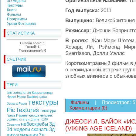
Оригинальное название:
Tum
3D модели
Текстуры
Год выпуска:
2011
Книги
Фильмы
Программы
Выпущено:
Великобритания
Уроки Фотошопа
Режиссер:
Джонни Баррингт
СТАТИСТИКА
В ролях:
Жан-Марк Шотем, 
Онлайн всего:
1
Ховард Ли, Рэймонд Мирнс
Гостей:
1
Пользователей:
0
Sverrisson, Долли Уэллс
СЧЕТЧИК
Короткометражный фильм в 
о неожиданной встрече групп
злобных викингов с обыкнове
ТЕГИ
антропология
Кроманьонцы
Череп
Homo Sapines
раса
текстуры
Фильмы
|
Просмотров:
5
бумага
Paper
Комментарии (0)
Pic
Textures
Текстура
Грязь
Парень
юноша
человек
City
сфинкс
статуи
Египет
ДЖЕССИ Л. БАЙОК «И
небоскребы
3д
Славяне
(VIKING AGE ICELAND)
3d модели скачать
3д
визуализация
3д