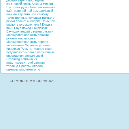
дерево
варяги
последний
языческий князь
Аркона
Никлот
Пистолет ручка
Pen gun
хвойный
чай
травяной чай
самодельный
нож
как сделать нож самому
таинственным кольцам третьего
рейха
проект Аненербе
Печь
Как
сложить русскую печь?
Кладка
печи
Баул
походный рюкзак
Баул для вещей своими руками
Маскировочная сеть своими
руками
маскировка
Маскировочная сеть
первое
упоминание Украины
украина
Киевская Русь
нетленное тело
буддийского монаха
осознанные
сновидения
астрал
Lucid
Dreaming
Теплица из
пластиковых труб своими
теплица
Простой способ
саморегулируемого по
COPYRIGHT MYCORP © 2026