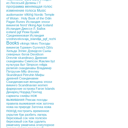
из Лососьей Долины / T
программа меняющая голос
изменение голоса
Music
viking
audiomaster
Nordic
Temple
of Wotan : Holy Book of the
Odin
Pagan
Runes
Исландия эпохи
викингов
Nord
Viking Age Iceland
Исландия
Джесси Л. Байок
iceland
pgf
Режи Буайе
Средневековая Исландия
srednevekovaja_islandija_pgf_rezhi
Books
vikings hikes
Походы
викингов
Гуревич
Gyrevich
DjVu
Хильда Эллис Дэвидсон
Сыны
северных богов
Devidson
Drevnie skandinavy
Древние
скандинавы
Симпсон Жаклин
byt
культура
быт
Simpson
religia
религия
скандинавы
Владимир
Петрухин
Mify drevney
Skandinavii
Petruhin
Мифы
древней Скандинавии
Скандинавская женщина эпохи
викинго
Scandinavian women
фарерские острова
Faroe Islands
Динарец
Нордид
Понтид
нож
сарматы
скифы
выживания
Рюкзак
походы
правила выживания
нож
заточка
ножа на природе
Заточка ножа
поход
построить временное
укрытие
Как разбить лагерь
березовый сок
чем полезен
березовый сок
Как удалить
ржавчину
ржавчина
огнеупорное