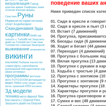
поведение ваших а
визуализация
Город
красная армия
Униформа
знаки
отличия
военная форма
Ниже приведен список кат
Руны
Свастика
Норвегия
история
01. Сидя в кресле и говорит
питание
спорт
Бодибилдинг
02. Сидя в кресле и пьет (3
Скандинавия
Эдда
03. Встает (7
движений
)
картинки
tools
04. Прогулка, присаживаетс
как
скачать с TurboBit.net
Загрузить
05. Беседы сидя (6 движени
файл на Turbobit.net
Стим панк
Turbobit.net
стимпанк
Steampunk
06. Ходит и бегает (44 движ
выживание
апокалипсис
07. Переходит (4 движений)
викинги
08. Прогулка с большим ящ
09. Вялая прогулка (13 дви
язычники
Рыбаков
язычество
10. Прогулки с руками в ка
русь
славян
самооборона
рукопашный бой
кадочников
нод
11. Ходьба с тростью (4 дв
авира
антивирус
программы
12. Прогулка с зонтиком (1
фотозум
фото
FOTOZOOM
фоторедактор
13. Прогулки с зонтиком (9
видео
Video
sony vegas
сони
14. Характеры прогулки (18
НЛО
вегас
хромокей
косомос
3д модели
15. Характеры прогулки и р
16. Прогулка сразговором и
техника
мото
deposit files
Как скачать с Deposit Files
17. Сумки и вес (49 движени
Загрузить файл на Deposit
18. Слепой человек (4 движ