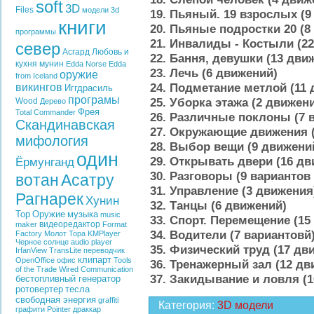
soft
3D
Files
модели
3d
19. Пьяный. 19 взрослых (
книги
20. Пьяные подростки 20 (8
программы
21. Инвалиды - Костыли (2
север
Асгард
Любовь и
22. Бання, девушки (13 дви
кухня
мунин
Edda
Norse Edda
23. Лечь (6 движений)
оружие
from Iceland
24. Подметание метлой (11
викингов
Иггдрасиль
програмы
25. Уборка этажа (2 движен
Wood
Дерево
Фрея
Total Commander
26. Различные поклоны (7 
Скандинавская
27. Окружающие движения 
мифология
28. Выбор вещи (9 движени
один
29. Открывать двери (16 дв
Ёрмунганд
30. Разговоры (9
вариантов
вотан
Асатру
31. Управление (3 движения
Рагнарек
Хунин
32. Танцы (6 движений)
Тор
Оружие
музыка
music
33. Спорт. Перемещение (15
видеоредактор
maker
Format
34. Водители (7 вариантовй
Factory
Молот Тора
KMPlayer
Черное солнце
audio player
35. Физический труд (17 дв
IrfanView
TransLite
переводчик
клипарт
OpenOffice
офис
Tools
36. Тренажерный зал (12 дв
of the Trade
Wired Communication
37. Закидывание и ловля (
бестопливный генератор
ротовертер
тесла
свободная энергия
graffiti
Категория
:
3D модели
графити
Pointer
драккар