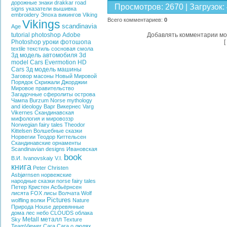
дорожные знаки
drakkar
road
Просмотров
:
2670
|
Загрузок
:
signs
указатели
вышивка
embroidery
Эпоха викингов
Viking
Всего комментариев
:
0
Vikings
scandinavia
Age
tutorial photoshop
Adobe
Добавлять комментарии мо
Photoshop
уроки фотошопа
[
textile
текстиль
сосновая смола
3д модель автомобиля
3d
model Cars
Evermotion HD
Cars
3д модель машины
Заговор
масоны
Новый Мировой
Порядок
Скрижали Джорджии
Мировое правительство
Загадочные сферолиты острова
Чампа
Burzum
Norse mythology
and ideology
Варг Викернес
Varg
Vikernes
Скандинавская
мифология и мировоззр
Norwegian fairy tales
Theodor
Kittelsen
Волшебные сказки
Норвегии
Теодор Киттельсен
Скандинавские орнаменты
Scandinavian designs
Ивановская
book
В.И.
Ivanovskaiy V.I.
книга
Peter Christen
Asbjørnsen
норвежские
народные сказки
norse fairy tales
Петер Кристен Асбьёрнсен
лисята
FOX
лисы
Волчата
Wolf
Pictures
wolfling
волки
Nature
Природа
House
деревянные
дома
лес
небо
CLOUDS
облака
Metall
металл
Sky
Texture
TeamViewer
Сага
Сага о людях