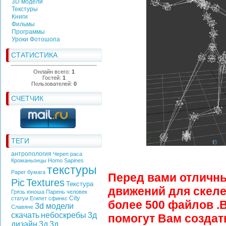
3D модели
Текстуры
Книги
Фильмы
Программы
Уроки Фотошопа
СТАТИСТИКА
Онлайн всего:
1
Гостей:
1
Пользователей:
0
СЧЕТЧИК
ТЕГИ
антропология
Череп
раса
Кроманьонцы
Homo Sapines
текстуры
Paper
бумага
Перед вами отличн
Pic
Textures
Текстура
движений
для
скеле
Грязь
юноша
Парень
человек
City
статуи
Египет
сфинкс
более 500
файлов .B
3d модели
Славяне
скачать
небоскребы
3д
помогут Вам созда
дизайн
3д
3д