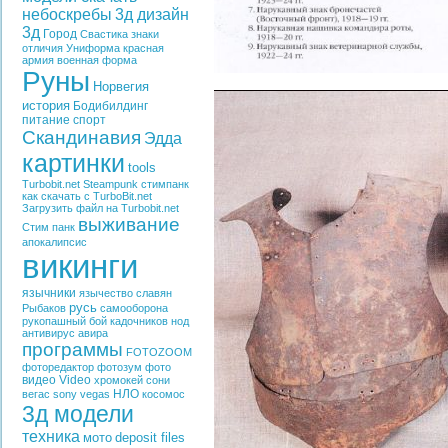
небоскребы
3д дизайн
3д
Город
Свастика
знаки
отличия
Униформа
красная
армия
военная форма
Руны
Норвегия
история
Бодибилдинг
питание
спорт
Скандинавия
Эдда
картинки
tools
Turbobit.net
Steampunk
стимпанк
как скачать с TurboBit.net
Загрузить файл на Turbobit.net
выживание
Стим панк
апокалипсис
викинги
язычники
язычество славян
русь
Рыбаков
самооборона
рукопашный бой
кадочников
нод
антивирус
авира
программы
FOTOZOOM
фоторедактор
фотозум
фото
видео
Video
хромокей
сони
НЛО
вегас
sony vegas
косомос
3д модели
техника
мото
deposit files