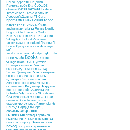
House
деревянные дома
Природа
небо
Sky
CLOUDS
Metall
металл
облака
Texture
TeamViewer
Сага о людях из
Лососьей Долины / T
Сага
программа меняющая голос
изменение голоса
Music
viking
audiomaster
Runes
Nordic
Pagan
Odin
Temple of Wotan :
Holy Book of the
Nord
Исландия
Viking Age Iceland
Исландия
эпохи викингов
iceland
Джесси Л.
Байок
Средневековая Исландия
pgf
srednevekovaja_islandija_pgf_rezhi
Books
Режи Буайе
Гуревич
vikings hikes
DjVu
Gyrevich
Походы викингов
Drevnie
skandinavy
Devidson
Хильда
Эллис Дэвидсон
Сыны северных
богов
Древние скандинавы
культура
Симпсон Жаклин
Simpson
religia
религия
byt
быт
скандинавы
Владимир Петрухин
Мифы древней Скандинавии
Petruhin
Mify drevney Skandinavii
Скандинавская женщина эпохи
викинго
Scandinavian women
фарерские острова
Faroe Islands
Понтид
Нордид
Динарец
нож
сарматы
скифы
выживания
походы
правила
выживания
Рюкзак
нож
заточка
ножа на природе
Заточка ножа
поход
построить временное