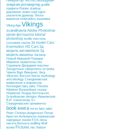
генератор
тесла
свободная
энергия
ротовертер
graffiti
графити
Pointer
drakkar
дорожные знаки
road signs
указатели
драккар
Эпоха
викингов
embroidery
вышивка
Vikings
Viking Age
scandinavia
Adobe Photoshop
уроки фотошопа
tutorial
photoshop
textile
текстиль
3d model Cars
сосновая смола
Evermotion HD Cars
3д
модель автомобиля
3д
модель машины
Заговор
Новый Мировой Порядок
Мировое правительство
Скрижали Джорджии
масоны
Загадочные сферолиты острова
Чампа
Варг Викернес
Varg
Vikernes
Burzum
Norse mythology
and ideology
Скандинавская
мифология и мировоззр
Norwegian fairy tales
Theodor
Kittelsen
Волшебные сказки
Норвегии
Теодор Киттельсен
Scandinavian designs
Ивановская
В.И.
Ivanovskaiy V.I.
Скандинавские орнаменты
book
книга
norse fairy tales
Peter Christen Asbjørnsen
Петер
Кристен Асбьёрнсен
норвежские
народные сказки
FOX
лисы
лисята
Волчата
wolfling
Wolf
Pictures
волки
лес
Nature