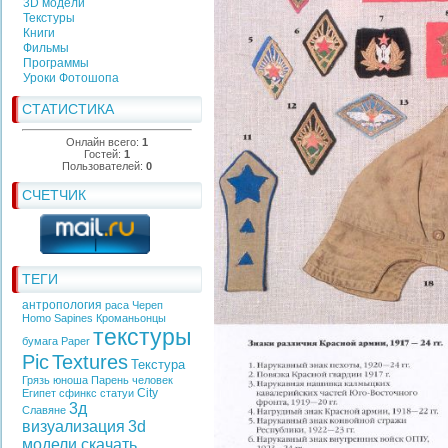
3D модели
Текстуры
Книги
Фильмы
Программы
Уроки Фотошопа
СТАТИСТИКА
Онлайн всего:
1
Гостей:
1
Пользователей:
0
СЧЕТЧИК
ТЕГИ
антропология
раса
Череп
Homo Sapines
Кроманьонцы
текстуры
бумага
Paper
Pic
Textures
Текстура
Грязь
юноша
Парень
человек
City
Египет
сфинкс
статуи
3д
Славяне
визуализация
3d
модели скачать