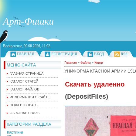
Арт-Фишки
Воскресенье, 09.08.2026, 11:02
ГЛАВНАЯ
РЕГИСТРАЦИЯ
ВХОД
RSS
Главная
»
Файлы
»
Книги
МЕНЮ САЙТА
УНИФОРМА КРАСНОЙ АРМИИ 1918
ГЛАВНАЯ СТРАНИЦА
КАТАЛОГ СТАТЕЙ
Скачать удаленно
КАТАЛОГ ФАЙЛОВ
(DepositFiles)
ИНФОРМАЦИЯ О САЙТЕ
ПОЖЕРТВОВАТЬ
ОБРАТНАЯ СВЯЗЬ
КАТЕГОРИИ РАЗДЕЛА
Картинки