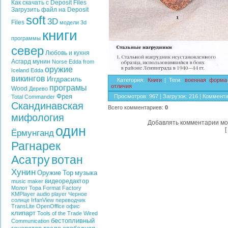
Как скачать с Deposit Files
Загрузить файл на Deposit
soft
3D
Files
модели
3d
книги
программы
север
Любовь и кухня
Асгард
мунин
Norse Edda from
оружие
Iceland
Edda
викингов
Иггдрасиль
Категория
:
Книги
|
Теги
:
военная форма
отличия
програмы
Wood
Дерево
Фрея
Просмотров
:
967
|
Загрузок
:
216
|
Коммент
Total Commander
Скандинавская
Всего комментариев
:
0
мифология
Добавлять комментарии мо
один
[
Ёрмунганд
Рагнарек
Асатру
вотан
Хунин
Оружие
Тор
музыка
видеоредактор
music maker
Молот Тора
Format Factory
KMPlayer
audio player
Черное
солнце
IrfanView
переводчик
TransLite
OpenOffice
офис
клипарт
Tools of the Trade
Wired
бестопливный
Communication