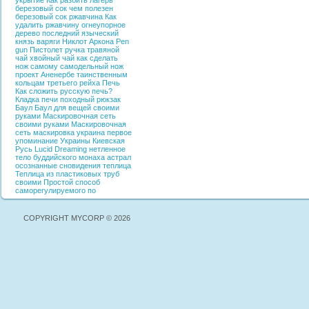
укрытие
Как разбить лагерь
березовый сок
чем полезен
березовый сок
ржавчина
Как
удалить ржавчину
огнеупорное
дерево
последний языческий
князь
варяги
Никлот
Аркона
Pen
gun
Пистолет ручка
травяной
чай
хвойный чай
как сделать
нож самому
самодельный нож
проект Аненербе
таинственным
кольцам третьего рейха
Печь
Как сложить русскую печь?
Кладка печи
походный рюкзак
Баул
Баул для вещей своими
руками
Маскировочная сеть
своими руками
Маскировочная
сеть
маскировка
украина
первое
упоминание Украины
Киевская
Русь
Lucid Dreaming
нетленное
тело буддийского монаха
астрал
осознанные сновидения
теплица
Теплица из пластиковых труб
своими
Простой способ
саморегулируемого по
COPYRIGHT MYCORP © 2026