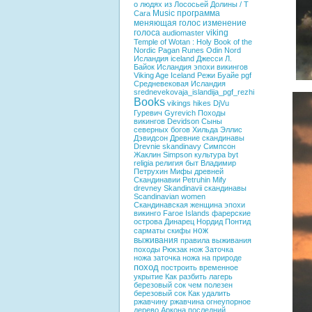
о людях из Лососьей Долины / T
Music
программа
Сага
меняющая голос
изменение
голоса
viking
audiomaster
Temple of Wotan : Holy Book of the
Nordic
Pagan
Runes
Odin
Nord
Исландия
iceland
Джесси Л.
Байок
Исландия эпохи викингов
Viking Age Iceland
Режи Буайе
pgf
Средневековая Исландия
srednevekovaja_islandija_pgf_rezhi
Books
vikings hikes
DjVu
Гуревич
Gyrevich
Походы
викингов
Devidson
Сыны
северных богов
Хильда Эллис
Дэвидсон
Древние скандинавы
Drevnie skandinavy
Симпсон
Жаклин
Simpson
культура
byt
religia
религия
быт
Владимир
Петрухин
Мифы древней
Скандинавии
Petruhin
Mify
drevney Skandinavii
скандинавы
Scandinavian women
Скандинавская женщина эпохи
викинго
Faroe Islands
фарерские
острова
Динарец
Нордид
Понтид
нож
сарматы
скифы
выживания
правила выживания
походы
Рюкзак
нож
Заточка
ножа
заточка ножа на природе
поход
построить временное
укрытие
Как разбить лагерь
березовый сок
чем полезен
березовый сок
Как удалить
ржавчину
ржавчина
огнеупорное
дерево
Аркона
последний