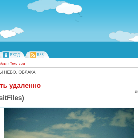
ВХОД
RSS
айлы
»
Текстуры
Ы НЕБО, ОБЛАКА.
ть удаленно
15
itFiles)