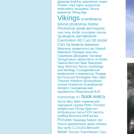
драккар
drakkar
дорожные знаки
Pointer
road signs
указатели
embroidery
вышивка
Эпоха
викингов
Viking Age
Vikings
scandinavia
tutorial photoshop
Adobe
Photoshop
уроки фотошопа
текстиль
textile
сосновая смола
3д модель автомобиля
Evermotion HD Cars
3d model
Cars
3д модель машины
Мировое правительство
Новый
Мировой Порядок
масоны
Скрижали Джорджии
Заговор
Загадочные сферолиты острова
Чампа
Burzum
Варг Викернес
Varg Vikernes
Norse mythology
and ideology
Скандинавская
мифология и мировоззр
Теодор
Киттельсен
Norwegian fairy tales
Theodor Kittelsen
Волшебные
сказки Норвегии
Scandinavian
designs
Скандинавские
орнаменты
Ивановская В.И.
book
книга
Ivanovskaiy V.I.
norse fairy tales
норвежские
народные сказки
Peter Christen
Asbjørnsen
Петер Кристен
Асбьёрнсен
лисы
FOX
лисята
wolfling
Волчата
Wolf
волки
Pictures
Природа
Nature
лес
House
деревянные дома
облака
металл
Sky
небо
CLOUDS
Metall
Texture
TeamViewer
Сага