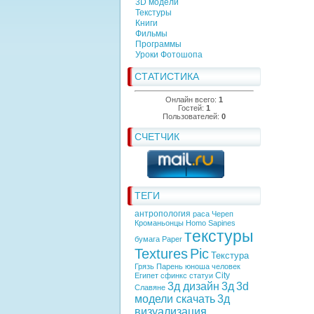
3D модели
Текстуры
Книги
Фильмы
Программы
Уроки Фотошопа
СТАТИСТИКА
Онлайн всего:
1
Гостей:
1
Пользователей:
0
СЧЕТЧИК
ТЕГИ
антропология
раса
Череп
Кроманьонцы
Homo Sapines
текстуры
бумага
Paper
Textures
Pic
Текстура
Грязь
Парень
юноша
человек
City
Египет
сфинкс
статуи
3д дизайн
3д
3d
Славяне
модели скачать
3д
визуализация