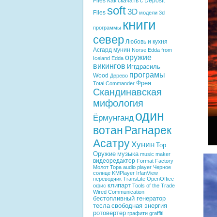
Files
Как скачать с Deposit
soft
3D
Files
модели
3d
книги
программы
север
Любовь и кухня
Асгард
мунин
Norse Edda from
оружие
Iceland
Edda
викингов
Иггдрасиль
програмы
Wood
Дерево
Фрея
Total Commander
Скандинавская
мифология
один
Ёрмунганд
вотан
Рагнарек
Асатру
Хунин
Тор
Оружие
музыка
music maker
видеоредактор
Format Factory
Молот Тора
audio player
Черное
солнце
KMPlayer
IrfanView
переводчик
TransLite
OpenOffice
клипарт
офис
Tools of the Trade
Wired Communication
бестопливный генератор
тесла
свободная энергия
ротовертер
графити
graffiti