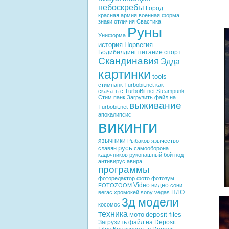
небоскребы
Город
красная армия
военная форма
знаки отличия
Свастика
Руны
Униформа
история
Норвегия
Бодибилдинг
питание
спорт
Скандинавия
Эдда
картинки
tools
стимпанк
Turbobit.net
как
скачать с TurboBit.net
Steampunk
Стим панк
Загрузить файл на
выживание
Turbobit.net
апокалипсис
викинги
язычники
Рыбаков
язычество
русь
славян
самооборона
кадочников
рукопашный бой
нод
антивирус
авира
программы
фоторедактор
фото
фотозум
Video
видео
FOTOZOOM
сони
НЛО
вегас
хромокей
sony vegas
3д модели
косомос
техника
мото
deposit files
Загрузить файл на Deposit