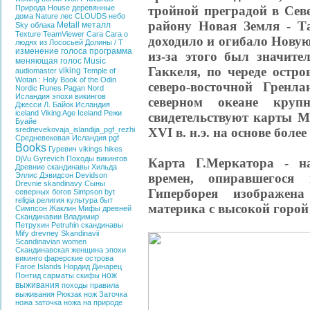
тройной преградой в Сев
Природа
House
деревянные
дома
Nature
лес
CLOUDS
небо
району Новая Земля - Т
Metall
металл
Sky
облака
Texture
TeamViewer
Сага
Сага о
доходило и огибало Нову
людях из Лососьей Долины / T
изменение голоса
программа
из-за этого был значите
меняющая голос
Music
Гаккеля, по череде остр
viking
audiomaster
Temple of
Wotan : Holy Book of the
Odin
северо-восточной Гренл
Nordic
Runes
Pagan
Nord
Исландия эпохи викингов
северном океане круп
Джесси Л. Байок
Исландия
iceland
Viking Age Iceland
Режи
свидетельствуют карты М
Буайе
XVI в. н.э. на основе боле
srednevekovaja_islandija_pgf_rezhi
Средневековая Исландия
pgf
Books
Гуревич
vikings hikes
DjVu
Gyrevich
Походы викингов
Карта Г.Меркатора - на
Древние скандинавы
Хильда
времен, опиравшегося 
Эллис Дэвидсон
Devidson
Drevnie skandinavy
Сыны
Гиперборея изображен
северных богов
Simpson
byt
religia
религия
культура
быт
материка с высокой горой
Симпсон Жаклин
Мифы древней
Скандинавии
Владимир
Петрухин
Petruhin
скандинавы
Mify drevney Skandinavii
Scandinavian women
Скандинавская женщина эпохи
викинго
фарерские острова
Faroe Islands
Нордид
Динарец
нож
Понтид
сарматы
скифы
выживания
походы
правила
выживания
Рюкзак
нож
Заточка
ножа
заточка ножа на природе