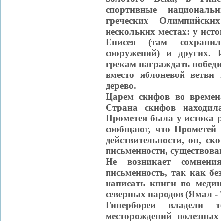
спортивные националь
греческих Олимпийск
нескольких местах: у исто
Енисея (там сохрани
сооружений) и других. 
грекам награждать побед
вместо яблоневой ветви
дерево.
Царем скифов во времен
Страна скифов находил
Прометея была у истока 
сообщают, что Прометей 
действительности, он, ск
письменности, существова
Не возникает сомнени
письменность, так как б
написать книги по медиц
северных народов (Ямал -
Гипербореи владели т
месторождений полезных