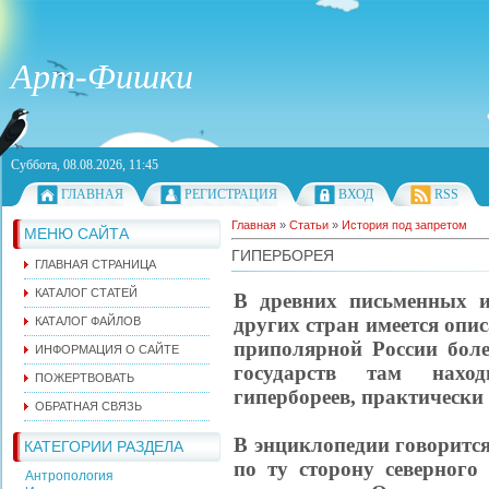
Арт-Фишки
Суббота, 08.08.2026, 11:45
ГЛАВНАЯ
РЕГИСТРАЦИЯ
ВХОД
RSS
Главная
»
Статьи
»
История под запретом
МЕНЮ САЙТА
ГИПЕРБОРЕЯ
ГЛАВНАЯ СТРАНИЦА
КАТАЛОГ СТАТЕЙ
В древних письменных и
других стран имеется опи
КАТАЛОГ ФАЙЛОВ
приполярной России боле
ИНФОРМАЦИЯ О САЙТЕ
государств там нахо
ПОЖЕРТВОВАТЬ
гипербореев, практически
ОБРАТНАЯ СВЯЗЬ
В энциклопедии говорится
КАТЕГОРИИ РАЗДЕЛА
по ту сторону северного
Антропология