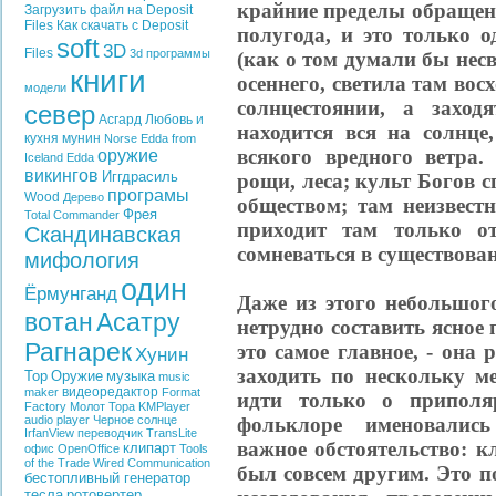
крайние пределы обращени
Загрузить файл на Deposit
Files
Как скачать с Deposit
полугода, и это только о
soft
3D
Files
3d программы
(как о том думали бы несв
книги
осеннего, светила там вос
модели
солнцестоянии, а захо
север
Асгард
Любовь и
находится вся на солнц
кухня
мунин
Norse Edda from
всякого вредного ветра
оружие
Iceland
Edda
викингов
Иггдрасиль
рощи, леса; культ Богов 
програмы
Wood
Дерево
обществом; там неизвест
Фрея
Total Commander
приходит там только о
Скандинавская
сомневаться в существован
мифология
один
Ёрмунганд
Даже из этого небольшог
вотан
Асатру
нетрудно составить ясное 
Рагнарек
это самое главное, - она
Хунин
заходить по нескольку м
Тор
Оружие
музыка
music
видеоредактор
maker
Format
идти только о приполя
Factory
Молот Тора
KMPlayer
фольклоре именовалис
audio player
Черное солнце
IrfanView
переводчик
TransLite
важное обстоятельство: к
клипарт
офис
OpenOffice
Tools
of the Trade
Wired Communication
был совсем другим. Это 
бестопливный генератор
тесла
ротовертер