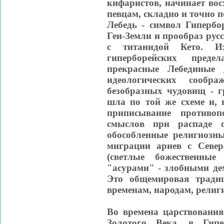
кифаристов, начинает во
певцам, складно и точно п
Лебедь - символ Гипербо
Геи-Земли и прообраз рус
с титанидой Кето. И
гиперборейских преде
прекрасные Лебединые 
идеологических сооб
безобразных чудовищ - г
шла по той же схеме и, 
приписывание противо
смыслов при распаде о
обособленные религиозны
миграции ариев с Севе
(светлые божественные
"асурами" - злобными д
Это общемировая тради
временам, народам, религ
Во времена царствования
Золотого Века, в Гипе