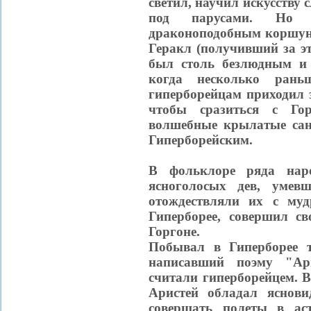
светил, научил искусству
под парусами. Но 
драконоподобным коршуно
Геракл (получивший за это
был столь безлюдным и 
когда несколько ран
гиперборейцам приходил 
чтобы сразиться с Го
волшебные крылатые сан
Гиперборейским.
В фольклоре ряда наро
ясноголосых дев, умев
отождествляли их с му
Гиперборее, совершил св
Горгоне.
Побывал в Гиперборее та
написавший поэму "Ар
считали гиперборейцем. В
Аристей обладал яснови
совершать полеты в ас