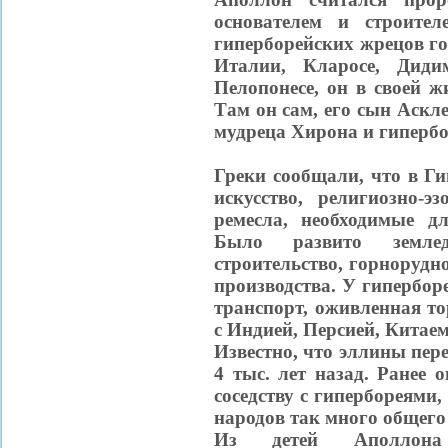
основателем и строите
гиперборейских жрецов г
Италии, Кларосе, Диди
Пелопонесе, он в своей ж
Там он сам, его сын Аскл
мудреца Хирона и гипербо
Греки сообщали, что в Г
искусство, религиозно-э
ремесла, необходимые дл
Было развито земледе
строительство, горнорудн
производства. У гипербор
транспорт, оживленная то
с Индией, Персией, Китаем
Известно, что эллины пер
4 тыс. лет назад. Ранее
соседству с гипербореями
народов так много общего
Из детей Аполлона 