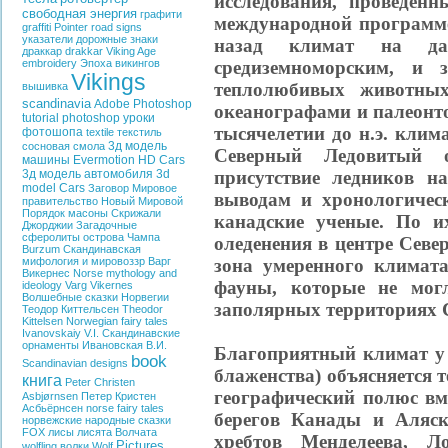
исследования, проведен
свободная энергия
графити
международной программе
graffiti
Pointer
road signs
указатели
дорожные знаки
назад климат на д
драккар
drakkar
Viking Age
средиземноморским, и 
embroidery
Эпоха викингов
Vikings
теплолюбивых животных
вышивка
scandinavia
Adobe Photoshop
океанографами и палеонто
tutorial photoshop
уроки
тысячелетии до н.э. кли
фотошопа
textile
текстиль
3д модель
сосновая смола
Северный Ледовитый 
машины
Evermotion HD Cars
присутствие ледников н
3д модель автомобиля
3d
model Cars
Заговор
Мировое
выводам и хронологиче
правительство
Новый Мировой
Порядок
масоны
Скрижали
канадские ученые. По и
Джорджии
Загадочные
сферолиты острова Чампа
оледенения в центре Севе
Burzum
Скандинавская
зона умеренного климат
мифология и мировоззр
Варг
Викернес
Norse mythology and
фауны, которые не мог
ideology
Varg Vikernes
Волшебные сказки Норвегии
заполярных территориях 
Теодор Киттельсен
Theodor
Kittelsen
Norwegian fairy tales
Ivanovskaiy V.I.
Скандинавские
орнаменты
Ивановская В.И.
Благоприятный климат у 
book
Scandinavian designs
блаженства) объясняется т
книга
Peter Christen
географический полюс вм
Asbjørnsen
Петер Кристен
Асбьёрнсен
norse fairy tales
берегов Канады и Аляск
норвежские народные сказки
FOX
лисы
лисята
Волчата
хребтов Менделеева, Л
Pictures
wolfling
волки
Wolf