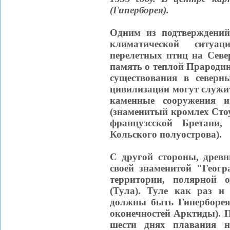
(Гиперборея).
Одним из подтверждений
климатической ситуа
перелетных птиц на Севе
память о теплой Прародин
существования в северн
цивилизации могут служи
каменные сооружения и
(знаменитый кромлех Сто
французсской Бретани
Кольского полуострова).
С другой стороны, древн
своей знаменитой "Геог
территории, полярной 
(Тула). Туле как раз и 
должны быть Гиперборея 
оконечностей Арктиды). 
шести днях плавания н