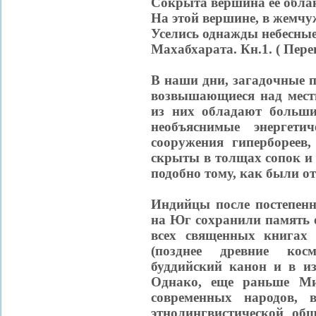
Сокрыта вершина ее обла
На этой вершине, в жемчу
Уселись однажды небесные 
Махабхарата. Кн.1. ( Пер
В наши дни, загадочные 
возвышающиеся над мест
из них обладают больши
необъяснимые энергети
сооружения гипербореев,
скрыты в толщах сопок и 
подобно тому, как были 
Индийцы после постепенн
на Юг сохранили память 
всех священных книгах 
(позднее древние кос
буддийский канон и в и
Однако, еще раньше Ми
современных народов, 
этнолингвистической общ