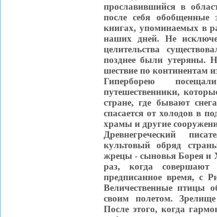
прославившийся в облас
после себя обобщенные
книгах, упоминаемых в р
наших дней. Не исключе
целительства существов
позднее были утеряны. 
шествие по континентам из
Гиперборею посеща
путешественники, которы
стране, где бывают снег
спасается от холодов в 
храмы и другие сооружени
Древнегреческий писа
культовый обряд страны
жрецы - сыновья Борея и 
раз, когда совершают 
предписанное время, с Р
Величественные птицы о
своим полетом. Зрелище
После этого, когда гарм