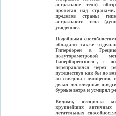
астральное тело) обоз
пролетая над странами,
пределов страны гипе
астрального тела (ду
увиденное.
Подобными способностями
обладали также отдель
Гипербореи в Греци
полутораметровой ме
Гиперборейского", с о
переправлялся через р
путешествуя как бы по воз
он совершал очищения, и
делал достоверные предс
бурные ветра и усмирял р
Видимо, неспроста м
крупнейших античных 
летательных способностя