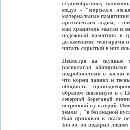
студнеобразное, напоми
медуз - "морского легк
материальные памятники 
арктическим льдом, - по
как хранитель мысли и з
надежный памятник в с
дольменами, менгирами и
читать скрытый в них смы
Несмотря на скудные с
располагал обширными 
подробностями о жизни и
что корни давних и тесн
общность праиндоевроп
образом связанную и с П
северной береговой лини
островной культурой. Име
земли", "в безлюдной пус
был прикован к скале не
Богов, он подарил людям 