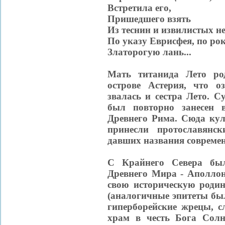
Встретила его,
Пришедшего взять
Из теснин и извилистых н
По указу Еврисфея, по ро
Златорогую лань...
Мать титанида Лето ро
острове Астерия, что оз
звалась и сестра Лето. С
был повторно занесен 
Древнего Рима. Сюда кул
принесли протославянс
давших названия современ
С Крайнего Севера был
Древнего Мира - Аполлон
свою историческую родин
(аналогичные эпитеты был
гиперборейские жрецы, 
храм в честь Бога Солн