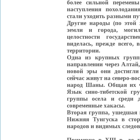
более сильной перемен
наступления похолодани
стали уходить разными пу
Другие народы (по этой
земли и города, моги
целостности государст
виделась, прежде всего, 
территории.
Одна из крупных групп
направлении через Алтай,
новой эры они достигли
сейчас живут на северо-во
народ Шаны. Общая их чи
Язык сино-тибетской гру
группы осела и среди 
современные хакасы.
Вторая группа, ушедшая 
Нижняя Тунгуска в стор
народов и видимых следов 
Примерно в XIII в. до н