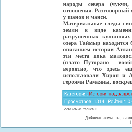
народы севера (чукчи
отношения. Разговорный 
у шанов и манси.
Материальные следы гипе
земли в виде каменны
разрушенных культовых 
озера Таймыр находится б
описанием истории Атлан
эти места пока малодо
(плато Путорано - вооб
вероятно, что здесь е
использовали Хирон и А
героями Рамаяны, воскре
Категория
:
История под запре
Просмотров
:
1314
|
Рейтинг
:
0.
Всего комментариев
:
0
Добавлять комментарии мо
[