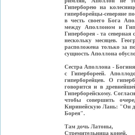
римлян, Аполлон не то
Гиперборею на колесниц
гиперборейцы-северяне п
в честь своего Бога Апо
между Аполлоном и Гип
Гиперборея - та северная 
нескольку месяцев. Гео
расположена только за п
сущность Аполлона обусло
Сестра Аполлона - Богиня
с Гипербореей. Аполлодо
гиперборейцев. О гипер
говорится и в древнейше
Гиперборейскому. Согласн
чтобы совершить очере
Киринейскую Лань: "Он до
Борея".
Там дочь Латоны,
Стремительница коней,