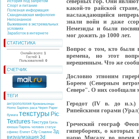
северных гор. Они являю
История под запретом
Спорт и питание
какой-то райской стране
Полезная информация
наслаждающийся непрер
Скандинавская мифология
Непознанное
знали войн и даже ссо
Выживание в экстремальных
Немезиды и были посвя
условиях
Заработок в интернете
мог дожить до 1000 лет.
СТАТИСТИКА
Вопрос о том, кто были 
Онлайн всего:
1
времена, но этот вопр
Гостей:
1
Пользователей:
0
нерешенным. Что же сооб
СЧЕТЧИК
Дословно этноним гирер
Бореем (Северным ветром
Севере". О них сообщали 
ТЕГИ
Геродот (IV в. до н.э.
антропология
Кроманьонцы
Homo Sapines
раса
Череп
Paper
Рипейскими горами (Урал),
текстуры
Pic
бумага
Textures
Текстура
Грязь
Греческий географ Феопо
юноша
Парень
человек
статуи
гипербореях, о которых 
3д
City
сфинкс
Египет
Славяне
царю Мисаду во время 
визуализация
3d