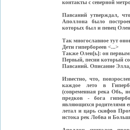
контакты с северной метр
Павсаний утверждал, чт
Аполлона было построе
которых был и певец Олен
Так многославное тут оно
Дети гипербореев <...>
Также Олен[ь]: он первым
Первый, песни который со
Павсаний. Описание Эллады
Известно, что, повзросл
каждое лето в Гиперб
(современная река Обь, 
предков - бога гиперб
являющихся родителями ег
летал и царь скифов Про
истока рек Лобва и Больш
Аполлон считался прор