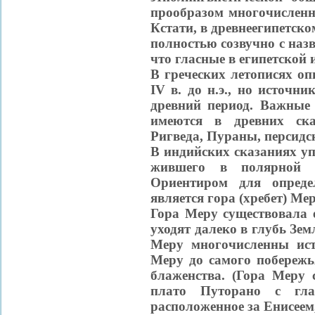
прообразом многочисленн
Кстати, в древнеегипетск
полностью созвучно с наз
что гласные в египетской 
В греческих летописях оп
IV в. до н.э., но источ
древний период. Важные 
имеются в древних ска
Ригведа, Пураны, персидск
В индийских сказаниях уп
жившего в полярной о
Ориентиром для опреде
является гора (хребет) Мер
Гора Меру существовала 
уходят далеко в глубь Зе
Меру многочисленны ист
Меру до самого побережь
блаженства. (Гора Меру
плато Путорано с гл
расположенное за Енисеем,