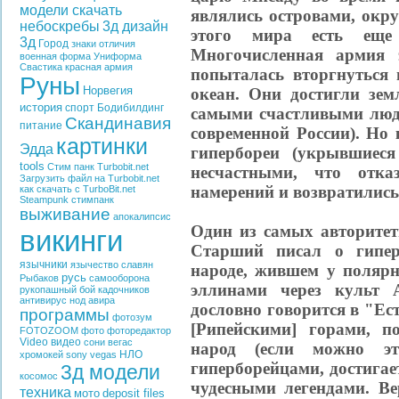
модели скачать
являлись островами, окр
небоскребы
3д дизайн
этого мира есть еще
3д
Город
знаки отличия
Многочисленная армия 
военная форма
Униформа
Свастика
красная армия
попыталась вторгнуться 
Руны
Норвегия
океан. Они достигли зем
история
спорт
Бодибилдинг
самыми счастливыми людь
Скандинавия
питание
современной России). Но 
картинки
Эдда
гипербореи (укрывшиес
tools
Стим панк
Turbobit.net
несчастными, что отка
Загрузить файл на Turbobit.net
намерений и возвратились
как скачать с TurboBit.net
Steampunk
стимпанк
выживание
апокалипсис
Один из самых авторите
викинги
Старший писал о гипер
язычники
язычество славян
народе, жившем у полярн
русь
Рыбаков
самооборона
эллинами через культ 
рукопашный бой
кадочников
антивирус
нод
авира
дословно говорится в "Ест
программы
фотозум
[Рипейскими] горами, п
FOTOZOOM
фото
фоторедактор
Video
видео
сони вегас
народ (если можно эт
НЛО
хромокей
sony vegas
гиперборейцами, достигае
3д модели
косомос
чудесными легендами. Ве
техника
мото
deposit files