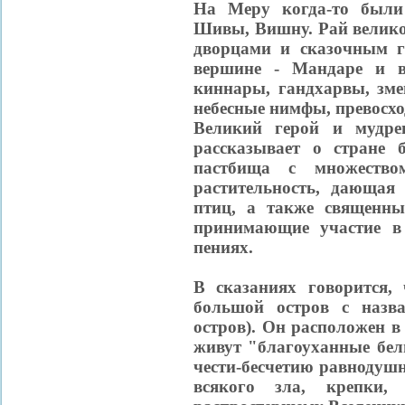
На Меру когда-то были
Шивы, Вишну. Рай велико
дворцами и сказочным г
вершине - Мандаре и в
киннары, гандхарвы, зме
небесные нимфы, превосх
Великий герой и мудре
рассказывает о стране 
пастбища с множество
растительность, дающая
птиц, а также священн
принимающие участие в
пениях.
В сказаниях говорится,
большой остров с назв
остров). Он расположен в
живут "благоуханные бел
чести-бесчетию равнодуш
всякого зла, крепки,