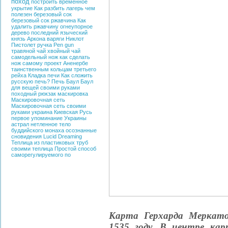
поход
построить временное
укрытие
Как разбить лагерь
чем
полезен березовый сок
березовый сок
ржавчина
Как
удалить ржавчину
огнеупорное
дерево
последний языческий
князь
Аркона
варяги
Никлот
Пистолет ручка
Pen gun
травяной чай
хвойный чай
самодельный нож
как сделать
нож самому
проект Аненербе
таинственным кольцам третьего
рейха
Кладка печи
Как сложить
русскую печь?
Печь
Баул
Баул
для вещей своими руками
походный рюкзак
маскировка
Маскировочная сеть
Маскировочная сеть своими
руками
украина
Киевская Русь
первое упоминание Украины
астрал
нетленное тело
буддийского монаха
осознанные
сновидения
Lucid Dreaming
Теплица из пластиковых труб
своими
теплица
Простой способ
саморегулируемого по
Карта Герхарда Меркато
1535 году. В центре ка