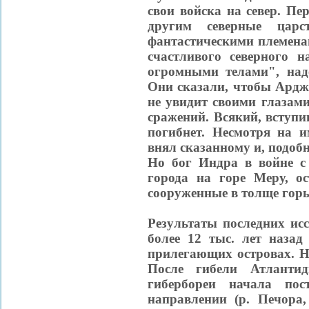
свои войска на север. Пе
другим северные цар
фантастическими племена
счастливого северного 
огромными телами", над
Они сказали, чтобы Ардж
не увидит своими глазами
сражений. Всякий, вступи
погибнет. Несмотря на 
внял сказанному и, подоб
Но бог Индра в войне с
города на горе Меру, о
сооруженные в толще гор
Результаты последних ис
более 12 тыс. лет наза
прилегающих островах. Н
После гибели Атланти
гибербореи начала пос
направлении (р. Печора,