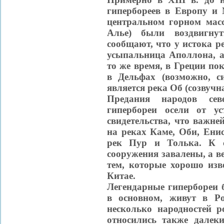
гипербореев в Европу и
центральном горном мас
Алье) были воздвигну
сообщают, что у истока р
усыпальница Аполлона, а
то же время, в Греции п
в Дельфах (возможно, с
является река Об (созвучн
Предания народов сев
гипербореи осели от у
свидетельства, что важн
на реках Каме, Оби, Енис
рек Пур и Толька. К с
сооружения завалены, а 
тем, которые хорошо изв
Китае.
Легендарные гипербореи 
в основном, живут в Р
несколько народностей 
относились также далек