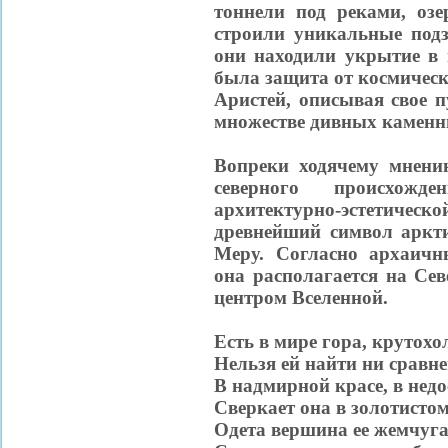
тоннели под реками, оз
строили уникальные подз
они находили укрытие в 
была защита от космическ
Аристей, описывая свое п
множестве дивных каменн
Вопреки ходячему мнени
северного происхожд
архитектурно-эстети
древнейший символ аркт
Меру. Согласно архаичн
она располагается на Се
центром Вселенной.
Есть в мире гора, крутох
Нельзя ей найти ни сравне
В надмирной красе, в нед
Сверкает она в золотистом
Одета вершина ее жемчуг