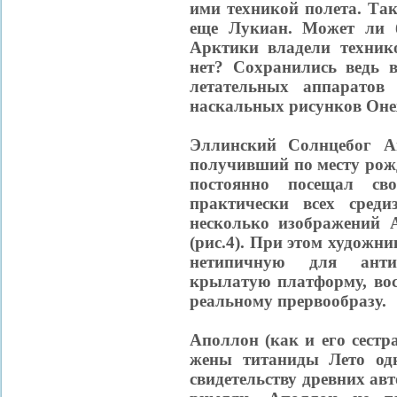
ими техникой полета. Так
еще Лукиан. Может ли 
Арктики владели техник
нет? Сохранились ведь 
летательных аппаратов
наскальных рисунков Онеж
Эллинский Солнцебог А
получивший по месту рожд
постоянно посещал с
практически всех среди
несколько изображений 
(рис.4). При этом художн
нетипичную для анти
крылатую платформу, вос
реальному прервообразу.
Аполлон (как и его сестра
жены титаниды Лето одн
свидетельству древних ав