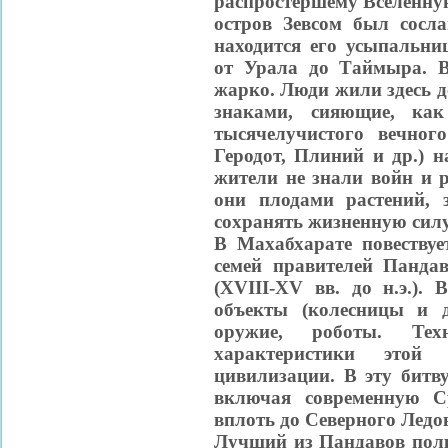
распростершему Вселенну
остров Зевсом был сосла
находится его усыпальни
от Урала до Таймыра. В
жарко. Люди жили здесь д
знаками, сияющие, ка
тысячелучистого вечног
Геродот, Плиний и др.) 
жители не знали войн и 
они плодами растений,
сохранять жизненную силу
В Махабхарате повествуе
семей правителей Панда
(XVIII-XV вв. до н.э.).
объекты (колесницы и др
оружие, роботы. Тех
характеристики этой 
цивилизации. В эту битв
включая современную 
вплоть до Северного Ледо
Лучший из Пандавов пол