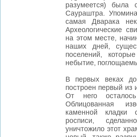
разумеется) была 
Саураштра. Упомина
самая Дварака нек
Археологические сви
на этом месте, начи
наших дней, сущес
поселений, которы
небытие, поглощаем
В первых веках д
построен первый из 
От него осталос
Облицованная изв
каменной кладки 
росписи, сделан
уничтожило этот хра