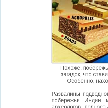
Похоже, побережь
загадок, что став
Особенно, нахо
Развалины подводног
побережья Индии м
археологов полност