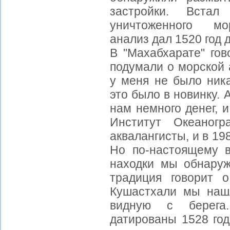
застройки. Встал
уничтоженного мо
анализ дал 1520 год д
В "Махабхарате" гов
подумали о морской 
у меня не было ника
это было в новинку.
нам немного денег, 
Институт Океаног
аквалангисты, и в 19
Но по-настоящему в
находки мы обнаруж
традиция говорит 
Кушастхали мы нашл
видную с берега
датированы 1528 год