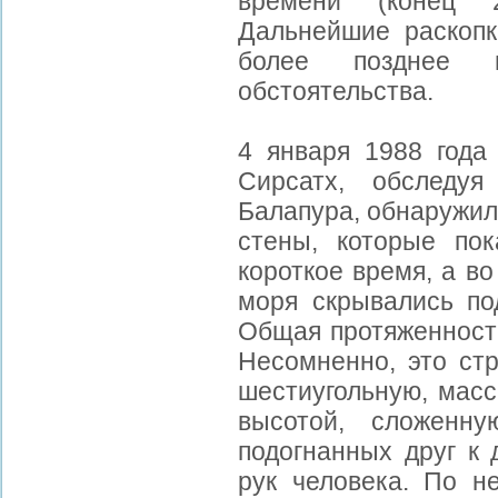
времени (конец 2
Дальнейшие раскоп
более позднее 
обстоятельства.
4 января 1988 года
Сирсатх, обследу
Балапура, обнаружил
стены, которые по
короткое время, а в
моря скрывались по
Общая протяженность
Несомненно, это ст
шестиугольную, масс
высотой, сложенн
подогнанных друг к 
рук человека. По н