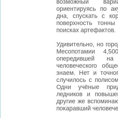
возможный вари
ориентируясь по ак
дна, спускать с ко
поверхность тонны
поисках артефактов.
Удивительно, но гор
Месопотамии 4,50
опередившей н
человеческого общ
знаем. Нет и точно
случилось с полисом
Одни учёные прид
ледников и повыше
другие же вспомина
покаравший человечес