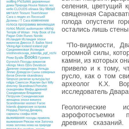
Pictures
wolfling
деревянные
селения, цветущий к
дома
Природа
House
Nature
лес
Metall
небо
CLOUDS
облака
Sky
священная Сарасвати
металл
Texture
TeamViewer
Сага о людях из Лососьей
голода опустели го
изменение
Долины / T
Сага
голоса
программа меняющая
остались лишь стен
голос
Music
viking
audiomaster
Temple of Wotan : Holy Book of the
Pagan
Odin
Runes
Nordic
Исландия
Исландия эпохи
викингов
Джесси Л. Байок
Nord
"По-видимости, Дв
Viking Age Iceland
iceland
pgf
Средневековая Исландия
огромной силы, кото
srednevekovaja_islandija_pgf_rezhi
Books
Режи Буайе
Гуревич
камни, из которых он
Gyrevich
Походы викингов
vikings hikes
DjVu
Devidson
привело и к тому, ч
Древние скандинавы
Хильда
Эллис Дэвидсон
Сыны северных
русло, как о том св
богов
Drevnie skandinavy
Simpson
религия
культура
byt
археолог К.Х. Во
religia
Симпсон Жаклин
быт
Mify
drevney Skandinavii
Petruhin
скандинавы
Мифы древней
исследователь Двара
Скандинавии
Владимир
Петрухин
Скандинавская
женщина эпохи викинго
Scandinavian women
Faroe
Геологические 
Islands
фарерские острова
Нордид
Понтид
Динарец
аэрофотосъемки п
нож
сарматы
скифы
выживания
походы
правила
древних сказаний.
выживания
Рюкзак
нож
Заточка
ножа
заточка ножа на природе
поход