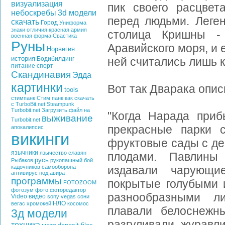
визуализация
пик своего расцвет
небоскребы
3d модели
перед людьми. Леген
скачать
Город
Униформа
знаки отличия
красная армия
столица Кришны -
военная форма
Свастика
Руны
Аравийского моря, и 
Норвегия
история
Бодибилдинг
ней считались лишь к
питание
спорт
Скандинавия
Эдда
картинки
Вот так Дварака опис
tools
стимпанк
Стим панк
как скачать
с TurboBit.net
Steampunk
Turbobit.net
Загрузить файл на
"Когда Нарада приб
выживание
Turbobit.net
прекрасные парки 
апокалипсис
викинги
фруктовые сады с д
язычники
язычество славян
плодами. Павлины
русь
Рыбаков
рукопашный бой
кадочников
самооборона
издавали чарующи
антивирус
нод
авира
программы
покрытые голубыми 
FOTOZOOM
фотозум
фото
фоторедактор
разнообразными л
Video
видео
sony vegas
сони
НЛО
вегас
хромокей
косомос
плавали белоснежн
3д модели
разгуливали журавли
техника