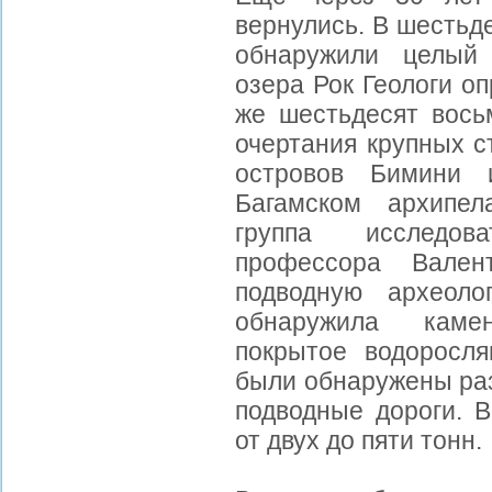
вернулись. В шестьд
обнаружили целый 
озера Рок Геологи оп
же шестьдесят вось
очертания крупных с
островов Бимини 
Багамском архипел
группа исследов
профессора Валент
подводную археоло
обнаружила каме
покрытое водоросл
были обнаружены раз
подводные дороги. В
от двух до пяти тонн.