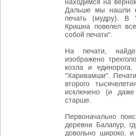
находимся на верном
Дальше мы нашли е
печать (мудру). В 
Кришна повелел вс
собой печати".
На печати, найд
изображено трехгол
козла и единорога,
"Харивамши". Печат
второго тысячелет
исключено (и даже
старше.
Первоначально поис
деревни Балапур, гд
довольно широко, и