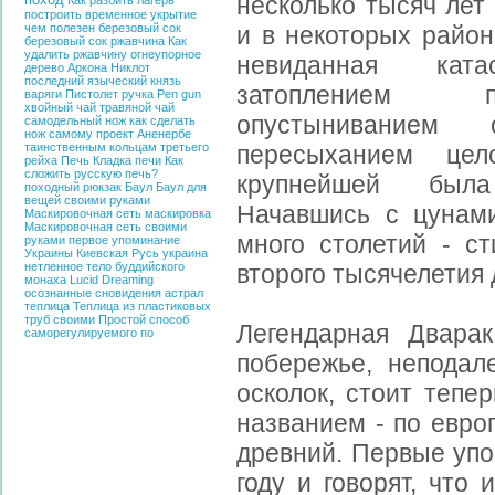
несколько тысяч лет
Как разбить лагерь
построить временное укрытие
чем полезен березовый сок
и в некоторых район
березовый сок
ржавчина
Как
удалить ржавчину
огнеупорное
невиданная ката
дерево
Аркона
Никлот
последний языческий князь
затоплением п
варяги
Пистолет ручка
Pen gun
хвойный чай
травяной чай
опустыниванием 
самодельный нож
как сделать
нож самому
проект Аненербе
таинственным кольцам третьего
пересыханием це
рейха
Печь
Кладка печи
Как
сложить русскую печь?
крупнейшей была
походный рюкзак
Баул
Баул для
вещей своими руками
Начавшись с цунами
Маскировочная сеть
маскировка
Маскировочная сеть своими
много столетий - с
руками
первое упоминание
Украины
Киевская Русь
украина
нетленное тело буддийского
второго тысячелетия 
монаха
Lucid Dreaming
осознанные сновидения
астрал
теплица
Теплица из пластиковых
труб своими
Простой способ
Легендарная Двара
саморегулируемого по
побережье, неподале
осколок, стоит тепе
названием - по евро
древний. Первые упо
году и говорят, что 