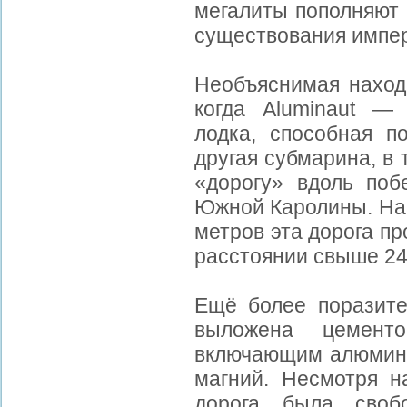
мегалиты пополняют 
существования импер
Необъяснимая находк
когда Aluminaut — 
лодка, способная п
другая субмарина, в
«дорогу» вдоль по
Южной Каролины. Най
метров эта дорога п
расстоянии свыше 24
Ещё более поразите
выложена цемент
включающим алюминий
магний. Несмотря н
дорога была свобо