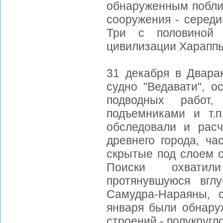
обнаруженным поблиз
сооружения - середи
Три с половиной 
цивилизации Харапп
31 декабря в Двара
судно "Ведавати", 
подводных работ, 
подъемниками и т.
обследовали и рас
древнего города, ча
скрытые под слоем о
Поиски охватили
протянувшуюся вгл
Самудра-Нараяны, 
января были обнару
строений - полукругл