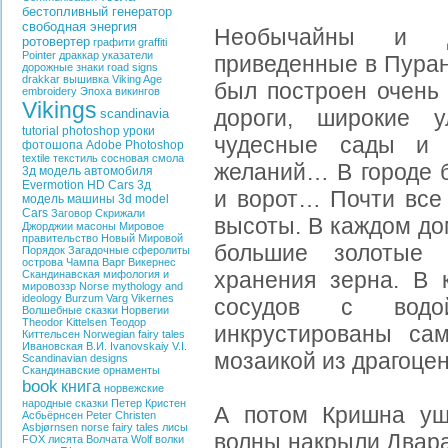
бестопливный генератор
свободная энергия
Необычайны и д
ротовертер
графити
graffiti
Pointer
драккар
указатели
приведенные в Пуран
дорожные знаки
road signs
drakkar
вышивка
Viking Age
был построен очень
embroidery
Эпоха викингов
Vikings
дороги, широкие 
scandinavia
tutorial photoshop
уроки
чудесные сады и 
фотошопа
Adobe Photoshop
textile
текстиль
сосновая смола
желаний… В городе 
3д модель автомобиля
Evermotion HD Cars
3д
и ворот… Почти все
модель машины
3d model
Cars
Заговор
Скрижали
высоты. В каждом до
Джорджии
масоны
Мировое
правительство
Новый Мировой
большие золотые
Порядок
Загадочные сферолиты
острова Чампа
Варг Викернес
хранения зерна. В 
Скандинавская мифология и
мировоззр
Norse mythology and
ideology
Burzum
Varg Vikernes
сосудов с вод
Волшебные сказки Норвегии
Theodor Kittelsen
Теодор
инкрустированы са
Киттельсен
Norwegian fairy tales
Ивановская В.И.
Ivanovskaiy V.I.
мозаикой из драгоце
Scandinavian designs
Скандинавские орнаменты
book
книга
норвежские
народные сказки
Петер Кристен
А потом Кришна уш
Асбьёрнсен
Peter Christen
Asbjørnsen
norse fairy tales
лисы
волны накрыли Двара
FOX
лисята
Волчата
Wolf
волки