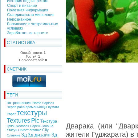
История под запретом
Спорт и питание
Полезная информация
Скандинавская мифология
Непознанное
Выживание в экстремальных
условиях
Заработок в интернете
СТАТИСТИКА
Онлайн всего:
1
Гостей:
1
Пользователей:
0
СЧЕТЧИК
ТЕГИ
антропология
Homo Sapines
Череп
раса
Кроманьонцы
бумага
текстуры
Paper
Textures
Pic
Текстура
Дварака (или "Дварк
Грязь
человек
Парень
юноша
City
статуи
Египет
сфинкс
жители Гуджарата) в 
3д
3д дизайн
3д
Славяне