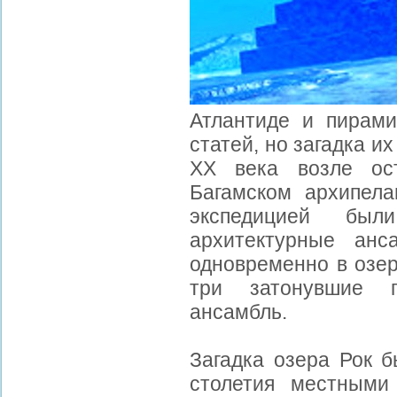
Атлантиде и пирами
статей, но загадка их
XX века возле ос
Багамском архипела
экспедицией был
архитектурные анс
одновременно в озе
три затонувшие 
ансамбль.
Загадка озера Рок 
столетия местными