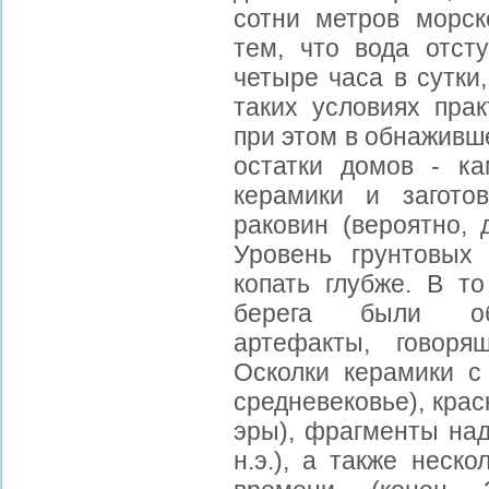
сотни метров морск
тем, что вода отст
четыре часа в сутки
таких условиях пра
при этом в обнаживш
остатки домов - к
керамики и загото
раковин (вероятно, 
Уровень грунтовых
копать глубже. В т
берега были обн
артефакты, говоря
Осколки керамики с
средневековье), кра
эры), фрагменты надп
н.э.), а также неско