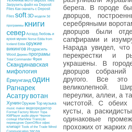
мото
deposit files
Загрузить файл на Deposit
берега. В городе б
Files
Как скачать с Deposit
soft
дворцов, построен
3D
Files
модели
3d
книги
серебряными воротам
программы
дворцов были отд
север
Асгард
Любовь и
сапфирами и изумру
кухня
мунин
Norse Edda from
оружие
Iceland
Edda
Нарада увидел, что 
викингов
Иггдрасиль
програмы
перекрестки и р
Wood
Дерево
Фрея
Total Commander
украшены. В город
Скандинавская
дворцов собраний 
мифология
один
другого. Все это
Ёрмунганд
великолепной. Ши
Рагнарек
переулки, аллеи, а 
Асатру
вотан
чистотой. С обеих
Хунин
Оружие
Тор
музыка
видеоредактор
music maker
кусты, а раскидист
Format Factory
Молот Тора
KMPlayer
audio player
Черное
одинаковые промеж
солнце
IrfanView
TransLite
переводчик
OpenOffice
офис
прохожих от жарких л
клипарт
Tools of the Trade
Wired
тесла
Communication