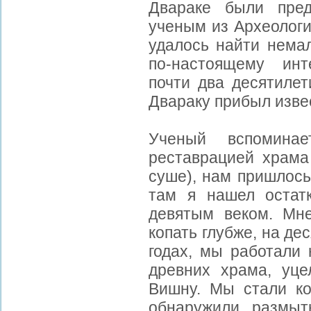
Двараке были пред
ученым из Археологи
удалось найти нема
по-настоящему инт
почти два десятилети
Двараку прибыл извес
Ученый вспомина
реставрацией храма
суше), нам пришлось
там я нашел остат
девятым веком. Мн
копать глубже, на де
годах, мы работали
древних храма, уц
Вишну. Мы стали к
обнаружили размыт