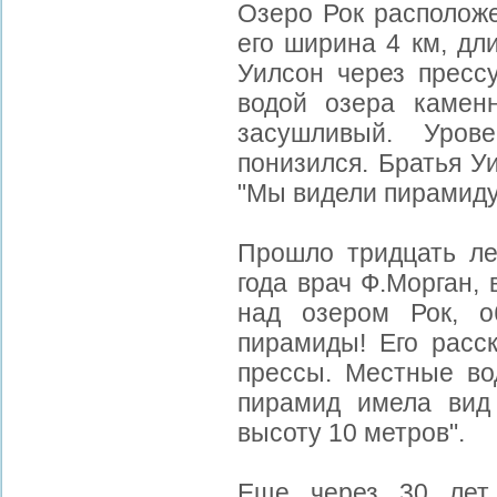
Озеро Рок расположе
его ширина 4 км, дл
Уилсон через пресс
водой озера камен
засушливый. Уро
понизился. Братья У
"Мы видели пирамиду 
Прошло тридцать ле
года врач Ф.Морган,
над озером Рок, о
пирамиды! Его расс
прессы. Местные во
пирамид имела вид
высоту 10 метров".
Еще через 30 лет 