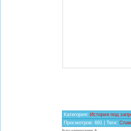
Категория
:
История под запр
Просмотров
:
691
|
Теги
:
Слав
Всего комментариев
:
0