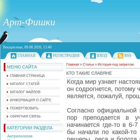
Арт-Фишки
Воскресенье, 09.08.2026, 15:40
ГЛАВНАЯ
РЕГИСТРАЦИЯ
ВХОД
RSS
Главная
»
Статьи
»
История под запретом
МЕНЮ САЙТА
КТО ТАКИЕ СЛАВЯНЕ
ГЛАВНАЯ СТРАНИЦА
Когда мир узнает насто
КАТАЛОГ СТАТЕЙ
он содрогнется, потому 
КАТАЛОГ ФАЙЛОВ
является, пожалуй, про
ИНФОРМАЦИЯ О САЙТЕ
ПОЖЕРТВОВАТЬ
Согласно официальной в
пор преподается в уч
ОБРАТНАЯ СВЯЗЬ
начинается где-то в 6-7
КАТЕГОРИИ РАЗДЕЛА
бы начали по какой-то
Антропология
пещеры, леса и болота 