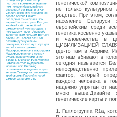
Как разбить лагерь
генетической композици
построить временное укрытие
чем полезен березовый сок
не только культурном 
березовый сок
ржавчина
Как
удалить ржавчину
огнеупорное
родстве. При этом, сог
дерево
Аркона
Никлот
последний языческий князь
население Беларуси
варяги
Пистолет ручка
Pen gun
хвойный чай
травяной чай
европейским среди все
самодельный нож
как сделать
нож самому
проект Аненербе
генетика косвенно указы
таинственным кольцам третьего
и человечества в 
рейха
Печь
Кладка печи
Как
сложить русскую печь?
ЦИВИЛИЗАЦИЕЙ СЛАВЯН,
походный рюкзак
Баул
Баул для
вещей своими руками
где-то там в Африке, И
Маскировочная сеть
маскировка
Маскировочная сеть своими
это нам вбивают в голо
руками
первое упоминание
Украины
Киевская Русь
украина
сегодня называется Бел
нетленное тело буддийского
монаха
Lucid Dreaming
непосредственно прил
осознанные сновидения
астрал
теплица
Теплица из пластиковых
фактор, который опре
труб своими
Простой способ
саморегулируемого по
каждого человека в то
надежно упрятан от на
мною выше.Давайте 
генетические карты и по
1. Гаплогруппа R1а, кот