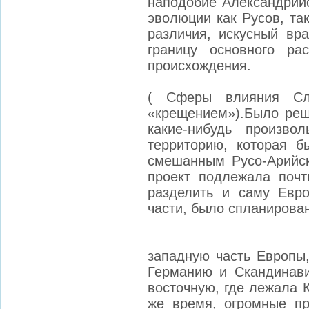
наподобие Александрийс
эволюции как Русов, так
различия, искусный вр
границу основного р
происхождения.
( Сферы влияния Сл
«крещением»).Было реш
какие-нибудь произво
территорию, которая 
смешанным Русо-Арийс
проект подлежала почт
разделить и саму Евр
части, было спланирова
западную часть Европы,
Германию и Скандинави
восточную, где лежала 
же время, огромные пр