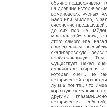
обычно поддерживают те
на древние исторические
романовских ученых XVI
Баер или Миллер, в зад
очернение предыдущей д
до сих пор не найден
монгольской» эпохи, к
этого самого ига. Каза
современным российск
скалигеровскую верс
необоснованную. Тем
Существует некая оче
славянского мира и, 
которая очень не заи
исторической справедли
лучше понять, что имее
короткую экскурсию в п
другими глазами.Осн
исторических событий