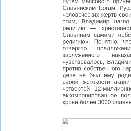
путем массового прине
Славянским Богам. Русо
человеческих жертв сво
этим, Владимир нагл
религию — христианст
Славянам самими небе
религию». Понятно, ч
отвергло предложе
заслуженного нака
чувствовалось, Владим
против собственного на
деле не был ему родн
своей жстокости акци
четвертей 12-миллионн
аккомпонированное по
крови более 3000 славян