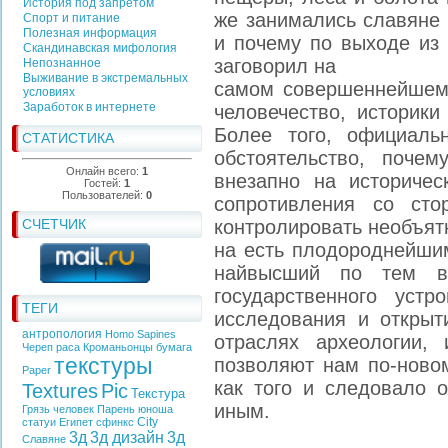
История под запретом
же занимались славяне 
Спорт и питание
Полезная информация
и почему по выходе из 
Скандинавская мифология
заговорил на
Непознанное
Выживание в экстремальных
самом совершеннейшем 
условиях
Заработок в интернете
человечество, историки
Болee тoго, официаль
СТАТИСТИКА
обстоятельство, почем
Онлайн всего:
1
внезапно на историчес
Гостей:
1
Пользователей:
0
сопротивления со сто
СЧЕТЧИК
контролировать необъят
на есть плодороднейши
найвысший по тем в
государственного уст
ТЕГИ
исследования и открыт
антропология
Homo Sapines
отраслях археологии, 
Череп
раса
Кроманьонцы
бумага
текстуры
позволяют нам по-ново
Paper
как того и следовало 
Textures
Pic
Текстура
иным.
Грязь
человек
Парень
юноша
City
статуи
Египет
сфинкс
3д
3д дизайн
3д
Славяне