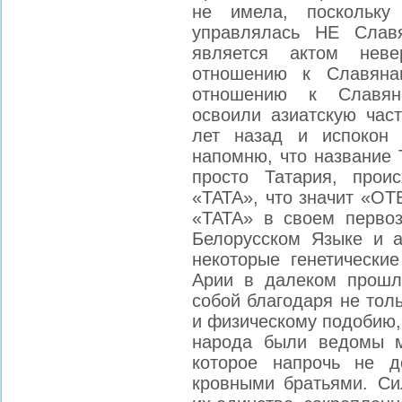
не имела, поскольку
управлялась НЕ Славя
является актом неве
отношению к Славянам
отношению к Славяна
освоили азиатскую час
лет назад и испокон
напомню, что название 
просто Татария, прои
«ТАТА», что значит «О
«ТАТА» в своем перво
Белорусском Языке и а
некоторые генетически
Арии в далеком прошл
собой благодаря не тол
и физическому подобию, 
народа были ведомы м
которое напрочь не д
кровными братьями. Си