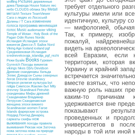
Pictures
wolfling
деревянные
требует отдельного раз
дома
Природа
House
Nature
лес
Metall
небо
CLOUDS
облака
Sky
культуры имели или все
металл
Texture
TeamViewer
Сага о людях из Лососьей
идентичную, культуру с
изменение
Долины / T
Сага
голоса
программа меняющая
— мифологией, обычаям
голос
Music
viking
audiomaster
Так, к примеру, изобр
Temple of Wotan : Holy Book of the
Pagan
Odin
Runes
Nordic
пожалуй, найдревней
Исландия
Исландия эпохи
викингов
Джесси Л. Байок
Nord
видеть на археологическ
Viking Age Iceland
iceland
pgf
Средневековая Исландия
всей Евразии, если 
srednevekovaja_islandija_pgf_rezhi
Books
Режи Буайе
Гуревич
территории, которая 
Gyrevich
Походы викингов
Украину и крайний запа
vikings hikes
DjVu
Devidson
Древние скандинавы
Хильда
встречается значительн
Эллис Дэвидсон
Сыны северных
богов
Drevnie skandinavy
вместе взятых, что неп
Simpson
религия
культура
byt
religia
Симпсон Жаклин
быт
Mify
важную роль наших пред
drevney Skandinavii
Petruhin
скандинавы
Мифы древней
каким-то причинам 
Скандинавии
Владимир
Петрухин
Скандинавская
удерживается вне преде
женщина эпохи викинго
Scandinavian women
Faroe
показывают результ
Islands
фарерские острова
Нордид
Понтид
Динарец
проведенных и продол
нож
сарматы
скифы
выживания
университетов в посл
походы
правила
выживания
Рюкзак
нож
Заточка
народы в той или иной 
ножа
заточка ножа на природе
поход