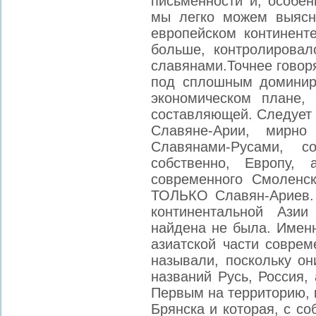
письменности и, особ
мы легко можем выясни
европейском континенте
больше, контролировал
славянами.Точнее говор
под сплошным доминиро
экономическом плане,
составляющей. Следует е
Славяне-Арии, мирн
Славянами-Русами, с
собственно, Европу, 
современного Смоленс
ТОЛЬКО Славян-Ариев
континентальной Азии
найдена не была. Именн
азиатской части соврем
называли, поскольку он
названий Русь, Россия, 
Первым на территорию, 
Брянска и которая, с со