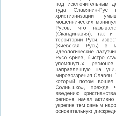
под исключительным д
туда Славянин-Рус 
христианизации ум
мошеннических манипул
Русов, что называ
(Скандинавия), так и
территории Руси, изве
(Киевская Русь) в 
идеологические лазутчи
Русо-Ариев, быстро ста
упомянутых регионо
направленную на унич
мировоззрения Славян. Т
который потом вошел
Солнышко», прежде 
введению христианств
регионе, начал активно
укрепив тем самым наро
основательную дискред