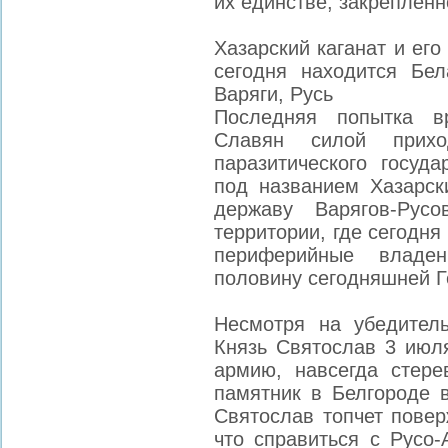
их единстве, закреплен
Хазарский каганат и его 
сегодня находится Бе
Варяги, Русь
Последняя попытка в
Славян силой прих
паразитического госуда
под названием Хазарск
державу Варягов-Рус
территории, где сегодня
периферийные владе
половину сегодняшней Г
Несмотря на убедитель
Князь Святослав 3 июля
армию, навсегда стере
памятник в Белгороде 
Святослав топчет повер
что справиться с Русо-