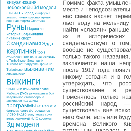
Помимо факта умышленн
визуализация
небоскребы
3d модели
место и неподсознатель
скачать
Город
Униформа
нас самих насчет терми
знаки отличия
красная армия
военная форма
Свастика
льет воду на мельницу
Руны
Норвегия
найти «славян» раньше 
история
Бодибилдинг
их в исторических
питание
спорт
свидетельствует о то
Скандинавия
Эдда
вообще не существова
картинки
tools
только такого названия
стимпанк
Стим панк
как скачать
с TurboBit.net
Steampunk
заключается наша непр
Turbobit.net
Загрузить файл на
выживание
после 1917 года появи
Turbobit.net
апокалипсис
никому сегодня и в г
викинги
утверждать, что рос
язычники
существование в ре
язычество славян
русь
Рыбаков
рукопашный бой
Поменялось только на
кадочников
самооборона
антивирус
нод
авира
российский народ —
программы
FOTOZOOM
существовать вне всяко
фотозум
фото
фоторедактор
Video
видео
sony vegas
сони
него были, есть или буду
НЛО
вегас
хромокей
косомос
3д модели
времена Великого Кня
титульным народом в
техника