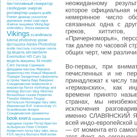
неожиданному результ
бестопливный генератор
свободная энергия
которое официальная 
ротовертер
графити
graffiti
немерянное число о
Pointer
драккар
указатели
дорожные знаки
road signs
связанных одна с друг
drakkar
вышивка
Viking Age
embroidery
Эпоха викингов
греков, хиттитов,
Vikings
scandinavia
«Причерноморья», перс
tutorial photoshop
уроки
так далее по часовой ст
фотошопа
Adobe Photoshop
textile
текстиль
сосновая смола
общих черт, чем различи
3д модель автомобиля
Evermotion HD Cars
3д
модель машины
3d model
Cars
Во-первых, при внима
Заговор
Скрижали
Джорджии
масоны
Мировое
печисленных и не пер
правительство
Новый Мировой
Порядок
Загадочные сферолиты
принадлежат к числу та
острова Чампа
Варг Викернес
Скандинавская мифология и
«германских», как и
мировоззр
Norse mythology and
ideology
Burzum
Varg Vikernes
времени принято назы
Волшебные сказки Норвегии
Theodor Kittelsen
Теодор
странах, мы неизбежн
Киттельсен
Norwegian fairy tales
Ивановская В.И.
Ivanovskaiy V.I.
исключения разгова
Scandinavian designs
Скандинавские орнаменты
именно СЛАВЯНСКИЙ ЯЗ
book
книга
норвежские
всей индо-европейской ц
народные сказки
Петер Кристен
Асбьёрнсен
Peter Christen
— от момента его самог
Asbjørnsen
norse fairy tales
лисы
FOX
лисята
Волчата
Wolf
волки
этот факт до сегодняшн