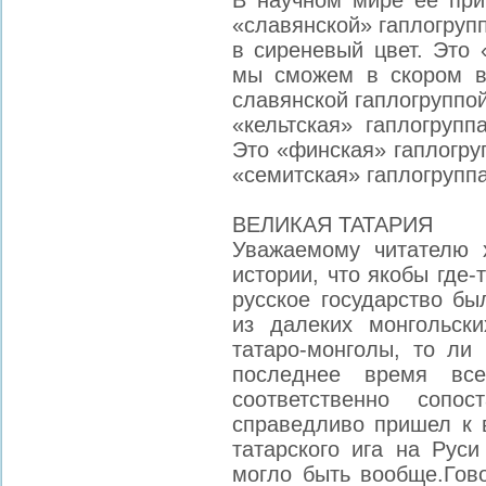
В научном мире ее при
«славянской» гаплoгрупп
в сиреневый цвет. Это 
мы сможем в скором в
славянской гаплогруппой
«кельтская» гаплогрупп
Это «финская» гаплогруп
«семитская» гаплогрупп
ВЕЛИКАЯ ТАТАРИЯ
Уважаемому читателю 
истории, что якобы где-
русское государство бы
из далеких монгольск
татаро-монголы, то ли 
последнее время вс
соответственно сопо
справедливо пришел к в
татарского ига на Руси
могло быть вообще.Гов