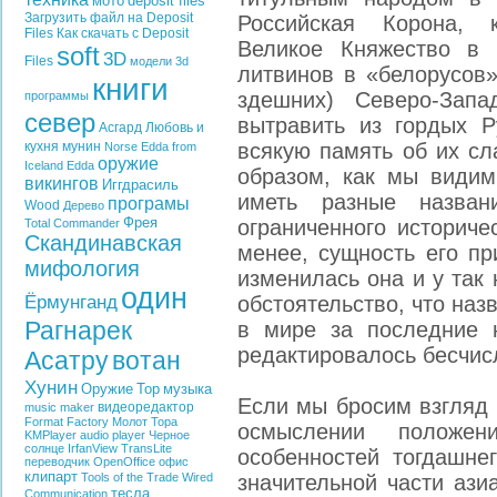
мото
deposit files
Загрузить файл на Deposit
Российская Корона, к
Files
Как скачать с Deposit
Великое Княжество в 
soft
3D
Files
модели
3d
литвинов в «белорусов»
книги
здешних) Северо-Запа
программы
север
вытравить из гордых 
Асгард
Любовь и
кухня
мунин
всякую память об их с
Norse Edda from
оружие
Iceland
Edda
образом, как мы видим
викингов
Иггдрасиль
иметь разные назва
програмы
Wood
Дерево
Фрея
ограниченного историче
Total Commander
Скандинавская
менее, сущность его пр
мифология
изменилась она и у так
один
Ёрмунганд
обстоятельство, что наз
Рагнарек
в мире за последние 
редактировалось бесчис
Асатру
вотан
Хунин
Оружие
Тор
музыка
Если мы бросим взгляд 
видеоредактор
music maker
Format Factory
Молот Тора
осмыслении положен
KMPlayer
audio player
Черное
солнце
IrfanView
TransLite
особенностей тогдашне
переводчик
OpenOffice
офис
клипарт
Tools of the Trade
Wired
значительной части ази
тесла
Communication