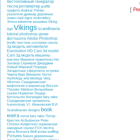
бестопливный генератор
тесла
ротовертер
graffiti
[
Ре
графити
drakkar
Pointer
указатели
драккар
дорожные
знаки
road signs
embroidery
Эпоха викингов
вышивка
Viking
Vikings
scandinavia
Age
tutorial photoshop
уроки
фотошопа
Adobe Photoshop
textile
текстиль
сосновая смола
3д модель автомобиля
Evermotion HD Cars
3d model
Cars
3д модель машины
масоны
Мировое правительство
Заговор
Скрижали Джорджии
Новый Мировой Порядок
Загадочные сферолиты острова
Чампа
Варг Викернес
Norse
mythology and ideology
Varg
Vikernes
Скандинавская
мифология и мировоззр
Burzum
Theodor Kittelsen
Волшебные
сказки Норвегии
Теодор
Киттельсен
Norwegian fairy tales
Скандинавские орнаменты
Ivanovskaiy V.I.
Ивановская В.И.
book
Scandinavian designs
книга
norse fairy tales
Петер
Кристен Асбьёрнсен
Peter
Christen Asbjørnsen
норвежские
народные сказки
FOX
лисята
лисы
Волчата
Wolf
волки
wolfling
Pictures
Nature
деревянные