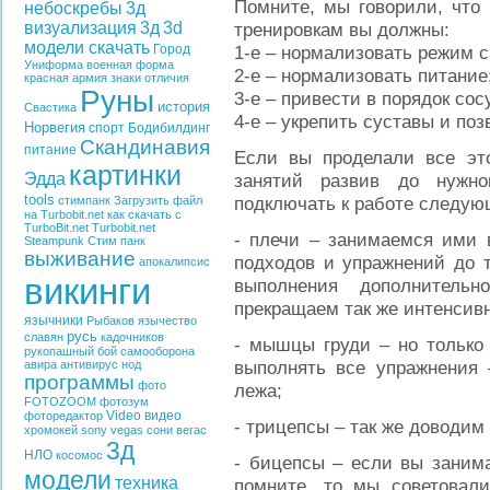
Помните, мы говорили, что 
небоскребы
3д
визуализация
3д
3d
тренировкам вы должны:
модели скачать
Город
1-е – нормализовать режим с
Униформа
военная форма
2-е – нормализовать питание
красная армия
знаки отличия
Руны
3-е – привести в порядок сос
история
Свастика
4-е – укрепить суставы и поз
Норвегия
спорт
Бодибилдинг
Скандинавия
питание
Если вы проделали все это
картинки
Эдда
занятий развив до нужн
tools
подключать к работе следу
стимпанк
Загрузить файл
на Turbobit.net
как скачать с
TurboBit.net
Turbobit.net
- плечи – занимаемся ими 
Steampunk
Стим панк
выживание
подходов и упражнений до т
апокалипсис
викинги
выполнения дополнитель
прекращаем так же интенсивн
язычники
Рыбаков
язычество
русь
славян
кадочников
- мышцы груди – но только
рукопашный бой
самооборона
выполнять все упражнения 
авира
антивирус
нод
программы
фото
лежа;
FOTOZOOM
фотозум
Video
видео
фоторедактор
- трицепсы – так же доводим
хромокей
sony vegas
сони вегас
3д
НЛО
косомос
- бицепсы – если вы занима
модели
техника
помните, то мы советовали