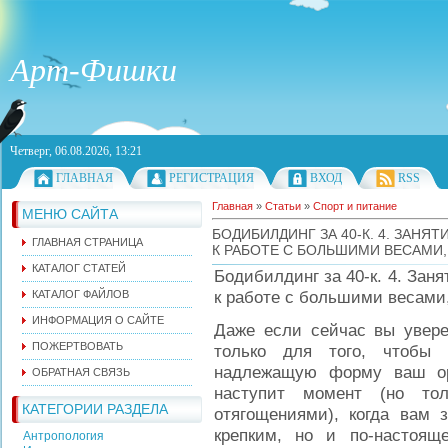
Арт-Фишки
Четверг, 06.08.2026, 13:21
ГЛАВНАЯ
РЕГИСТРАЦИЯ
ВХОД
RSS
Главная
»
Статьи
»
Спорт и питание
МЕНЮ САЙТА
БОДИБИЛДИНГ ЗА 40-К. 4. ЗАНЯ
ГЛАВНАЯ СТРАНИЦА
К РАБОТЕ С БОЛЬШИМИ ВЕСАМИ, 
КАТАЛОГ СТАТЕЙ
Бодибилдинг за 40-к. 4. Заня
к работе с большими весами,
КАТАЛОГ ФАЙЛОВ
ИНФОРМАЦИЯ О САЙТЕ
Даже если сейчас вы увере
ПОЖЕРТВОВАТЬ
только для того, чтобы 
надлежащую форму ваш ор
ОБРАТНАЯ СВЯЗЬ
наступит момент (но то
КАТЕГОРИИ РАЗДЕЛА
отягощениями), когда вам 
крепким, но и по-настоя
Антропология