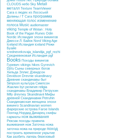
дома
House
лес
Природа
облака
Metall
CLOUDS
небо
Sky
металл
Texture
TeamViewer
Сага о людях из Лососьей
программа
Долины / T
Сага
меняющая голос
изменение
голоса
Music
audiomaster
viking
Temple of Wotan : Holy
Book of the
Pagan
Runes
Odin
Nordic
Исландия эпохи викингов
Джесси Л. Байок
Nord
Viking Age
Iceland
Исландия
iceland
Режи
Буайе
srednevekovaja_islandija_pgf_rezhi
Средневековая Исландия
pgf
Books
Походы викингов
Гуревич
vikings hikes
Gyrevich
DjVu
Сыны северных богов
Хильда Эллис Дэвидсон
Devidson
Drevnie skandinavy
Древние скандинавы
быт
Simpson
культура
Симпсон
Жаклин
byt
религия
religia
скандинавы
Владимир Петрухин
Mify drevney Skandinavii
Мифы
древней Скандинавии
Petruhin
Скандинавская женщина эпохи
викинго
Scandinavian women
фарерские острова
Faroe Islands
Понтид
Нордид
Динарец
скифы
нож выживания
сарматы
Рюкзак
походы
правила
выживания
нож
Заточка ножа
поход
заточка ножа на природе
построить временное укрытие
Как разбить лагерь
березовый