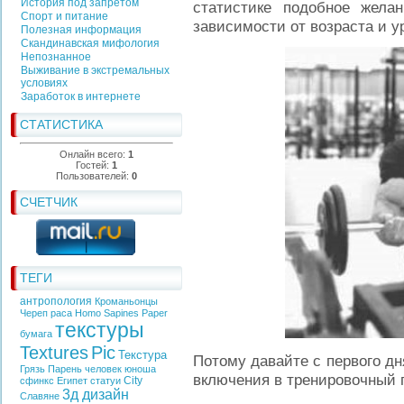
История под запретом
статистике подобное жела
Спорт и питание
зависимости от возраста и у
Полезная информация
Скандинавская мифология
Непознанное
Выживание в экстремальных
условиях
Заработок в интернете
СТАТИСТИКА
Онлайн всего:
1
Гостей:
1
Пользователей:
0
СЧЕТЧИК
ТЕГИ
антропология
Кроманьонцы
Череп
раса
Homo Sapines
Paper
текстуры
бумага
Textures
Pic
Текстура
Потому давайте с первого дн
Грязь
Парень
человек
юноша
включения в тренировочный 
City
сфинкс
Египет
статуи
3д дизайн
Славяне