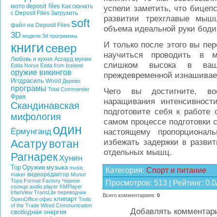
мото
deposit files
Как скачать
успели заметить, что бицепс
с Deposit Files
Загрузить
развитии трехглавые мыш
soft
файл на Deposit Files
объема идеальной руки боди
3D
модели
3d программы
И только после этого вы пер
книги
север
научиться проводить в м
Любовь и кухня
Асгард
мунин
слишком высока в ваш
Edda
Norse Edda from Iceland
оружие викингов
преждевременной изнашиваем
Иггдрасиль
Wood
Дерево
програмы
Total Commander
Чего вы достигните, во
Фрея
наращивания интенсивност
Скандинавская
подготовите себя к работе 
мифология
самом процессе подготовки 
один
Ёрмунганд
настоящему пропорционал
избежать задержки в развит
Асатру
вотан
отдельных мышц.
Рагнарек
Хунин
Тор
Оружие
музыка
music
Категория
:
Спорт и питание
видеоредактор
maker
Молот
Тора
Format Factory
Черное
Просмотров
:
513
|
Рейтинг
:
0.0
солнце
audio player
KMPlayer
IrfanView
TransLite
переводчик
Всего комментариев
:
0
клипарт
OpenOffice
офис
Tools
of the Trade
Wired Communication
Добавлять комментари
свободная энергия