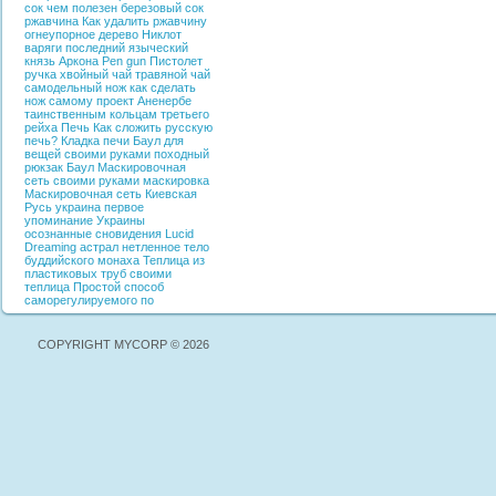
сок
чем полезен березовый сок
ржавчина
Как удалить ржавчину
огнеупорное дерево
Никлот
варяги
последний языческий
князь
Аркона
Pen gun
Пистолет
ручка
хвойный чай
травяной чай
самодельный нож
как сделать
нож самому
проект Аненербе
таинственным кольцам третьего
рейха
Печь
Как сложить русскую
печь?
Кладка печи
Баул для
вещей своими руками
походный
рюкзак
Баул
Маскировочная
сеть своими руками
маскировка
Маскировочная сеть
Киевская
Русь
украина
первое
упоминание Украины
осознанные сновидения
Lucid
Dreaming
астрал
нетленное тело
буддийского монаха
Теплица из
пластиковых труб своими
теплица
Простой способ
саморегулируемого по
COPYRIGHT MYCORP © 2026