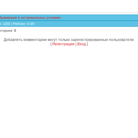
Выживание в экстремальных условиях
в
:
1255
|
Рейтинг
:
0.0
/
0
нтариев
:
0
Добавлять комментарии могут только зарегистрированные пользователи.
[
Регистрация
|
Вход
]