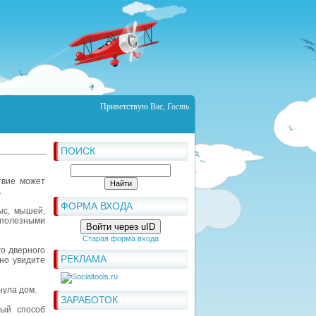
Приветствую Вас
,
Гость
ПОИСК
твие может
.
ФОРМА ВХОДА
ыс, мышей,
и полезными
Войти через uID
Старая форма входа
го дверного
РЕКЛАМА
но увидите
нула дом.
ЗАРАБОТОК
ный способ