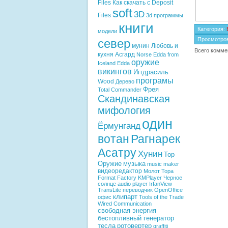
Files
Как скачать с Deposit
soft
3D
Files
3d программы
книги
Категория
:
модели
Просмотро
север
мунин
Любовь и
Всего комме
кухня
Асгард
Norse Edda from
оружие
Iceland
Edda
викингов
Иггдрасиль
програмы
Wood
Дерево
Фрея
Total Commander
Скандинавская
мифология
один
Ёрмунганд
вотан
Рагнарек
Асатру
Хунин
Тор
Оружие
музыка
music maker
видеоредактор
Молот Тора
Format Factory
KMPlayer
Черное
солнце
audio player
IrfanView
TransLite
переводчик
OpenOffice
клипарт
офис
Tools of the Trade
Wired Communication
свободная энергия
бестопливный генератор
тесла
ротовертер
graffiti