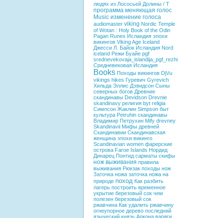
людях из Лососьей Долины / T
программа меняющая голос
Music
изменение голоса
viking
audiomaster
Nordic
Temple
of Wotan : Holy Book of the
Odin
Pagan
Runes
Исландия эпохи
викингов
Viking Age Iceland
Джесси Л. Байок
Исландия
Nord
iceland
Режи Буайе
pgf
srednevekovaja_islandija_pgf_rezhi
Средневековая Исландия
Books
Походы викингов
DjVu
vikings hikes
Гуревич
Gyrevich
Хильда Эллис Дэвидсон
Сыны
северных богов
Древние
скандинавы
Devidson
Drevnie
skandinavy
религия
byt
religia
Симпсон Жаклин
Simpson
быт
культура
Petruhin
скандинавы
Владимир Петрухин
Mify drevney
Skandinavii
Мифы древней
Скандинавии
Скандинавская
женщина эпохи викинго
Scandinavian women
фарерские
острова
Faroe Islands
Нордид
Динарец
Понтид
сарматы
скифы
нож выживания
правила
выживания
Рюкзак
походы
нож
Заточка ножа
заточка ножа на
поход
природе
Как разбить
лагерь
построить временное
укрытие
березовый сок
чем
полезен березовый сок
ржавчина
Как удалить ржавчину
огнеупорное дерево
последний
языческий князь
Аркона
варяги