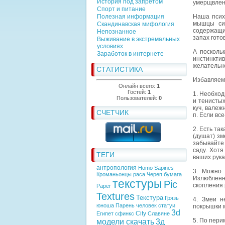
История под запретом
умерщвлен
Спорт и питание
Полезная информация
Наша психи
мышцы сил
Скандинавская мифология
содержащи
Непознанное
запах гото
Выживание в экстремальных
условиях
А посколь
Заработок в интернете
инстинкти
желательно
СТАТИСТИКА
Избавляемс
Онлайн всего:
1
Гостей:
1
1. Необход
Пользователей:
0
и тенистых
куч, валеж
СЧЕТЧИК
п. Если вс
2. Есть та
(душат) зм
забывайте 
саду. Хотя
ТЕГИ
ваших рука
антропология
Homo Sapines
3. Можно 
Кроманьонцы
раса
Череп
бумага
Излюбленн
текстуры
Pic
скопления 
Paper
Textures
Текстура
Грязь
4. Змеи н
юноша
Парень
человек
статуи
покрышки м
3d
City
Египет
сфинкс
Славяне
5. По пери
модели скачать
3д