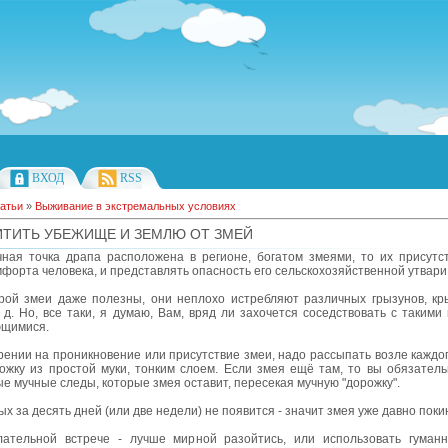
ВХОД
RSS
атьи
»
Выживание в экстремальных условиях
ИТИТЬ УБЕЖИЩЕ И ЗЕМЛЮ ОТ ЗМЕЙ
чная точка драпа расположена в регионе, богатом змеями, то их присутс
форта человека, и представлять опасность его сельскохозяйственной утвари
орой змеи даже полезны, они неплохо истребляют различных грызунов, кр
. д. Но, все таки, я думаю, Вам, вряд ли захочется соседствовать с таким
щимися.
ении на проникновение или присутствие змеи, надо рассыпать возле каждо
ожку из простой муки, тонким слоем. Если змея ещё там, то вы обязатель
е мучные следы, которые змея оставит, пересекая мучную "дорожку".
ых за десять дней (или две недели) не появится - значит змея уже давно поки
ательной встрече - лучше мирной разойтись, или использовать гуман