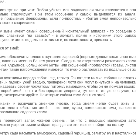
ия.
ка тут не при чем: Любая убитая или задавленная змея извивается в агон
ьно спазмируют. При этом (особенно у самок) выделяются из анала
е призывные ферромоны. Если по-простому - убитая змея непроизвольн
вности к спариванию.
ку змеи имеют самый совершенный нюхательный аппарат - то соседние о
вно слазиться "на свадьбу" - в аккурат, прямо к источнику этого запах
 унести змею подальше от жилья и, по возможности, прикопать.
я от змей:
имо обеспечить полное отсутствие зарослей (первым делом скосить всю выс
, влажных мест на Вашем участке. Следить за отсутствием различного хлам
ника, бурьянов, больших куч ботвы или скошенной (прополотой) травы, листвы и
е-таки такие нагромождения имеются, то нужно располагать их подальше от ж
кая охотничья порода собак – ягд-терьер. Так вот, эти милые собачки не плохо
ей, и гадюк и ужей заодно, проверено! Хотя они могут кинуться и на человека,
надевать своему лохматому питомцу намордник, чтобы он не покусал ваших
 порой змей ловят и беспородные дворняги, тут опять же дело случая, та
х, экспериментируйте. Некоторые собаки сами бояться змей.
найти и разрушить змеиное гнездо, тогда змеям негде будет жить и 
ые места обитания змей – это пни, кусты, компостные ямы, навозные
различного садового хлама.
е переносят запах жженой резины. Так что с помощью маленькой авт
ожно устроить мини-майдан, правда вам это тоэе не пойдет на пользу.
метру сада насыпать аммофоску, садовый гербицид, селитру, ну и нафталин