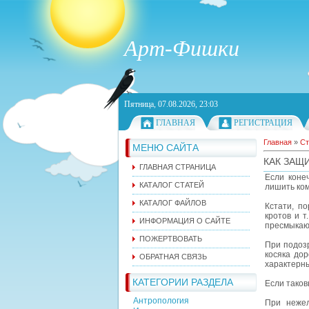
Арт-Фишки
Пятница, 07.08.2026, 23:03
ГЛАВНАЯ
РЕГИСТРАЦИЯ
Главная
»
Ст
МЕНЮ САЙТА
КАК ЗАЩ
ГЛАВНАЯ СТРАНИЦА
Если коне
КАТАЛОГ СТАТЕЙ
лишить ком
КАТАЛОГ ФАЙЛОВ
Кстати, п
кротов и т
ИНФОРМАЦИЯ О САЙТЕ
пресмыкаю
ПОЖЕРТВОВАТЬ
При подозр
косяка дор
ОБРАТНАЯ СВЯЗЬ
характерны
КАТЕГОРИИ РАЗДЕЛА
Если таков
Антропология
При нежел