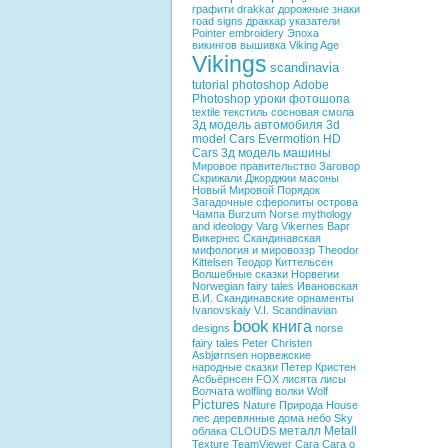
графити
drakkar
дорожные знаки
road signs
драккар
указатели
Pointer
embroidery
Эпоха
викингов
вышивка
Viking Age
Vikings
scandinavia
tutorial photoshop
Adobe
Photoshop
уроки фотошопа
textile
текстиль
сосновая смола
3д модель автомобиля
3d
model Cars
Evermotion HD
Cars
3д модель машины
Мировое правительство
Заговор
Скрижали Джорджии
масоны
Новый Мировой Порядок
Загадочные сферолиты острова
Чампа
Burzum
Norse mythology
and ideology
Varg Vikernes
Варг
Викернес
Скандинавская
мифология и мировоззр
Theodor
Kittelsen
Теодор Киттельсен
Волшебные сказки Норвегии
Norwegian fairy tales
Ивановская
В.И.
Скандинавские орнаменты
Ivanovskaiy V.I.
Scandinavian
book
книга
designs
norse
fairy tales
Peter Christen
Asbjørnsen
норвежские
народные сказки
Петер Кристен
Асбьёрнсен
FOX
лисята
лисы
Волчата
wolfling
волки
Wolf
Pictures
Nature
Природа
House
лес
деревянные дома
небо
Sky
металл
Metall
облака
CLOUDS
Texture
TeamViewer
Сага
Сага о