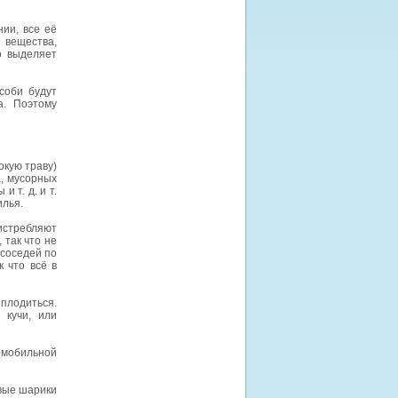
ии, все её
 вещества,
о выделяет
соби будут
а. Поэтому
окую траву)
а, мусорных
 т. д. и т.
илья.
 истребляют
 так что не
 соседей по
к что всё в
плодиться.
 кучи, или
омобильной
овые шарики