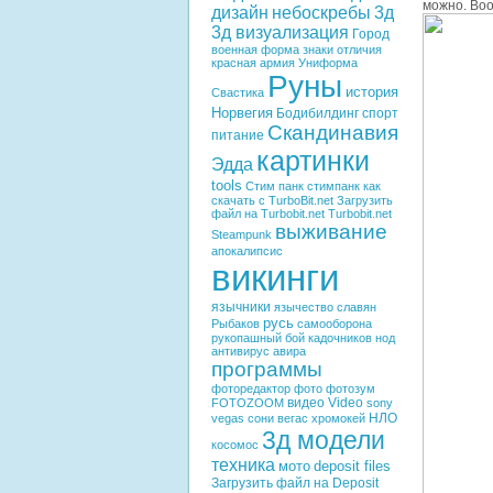
можно. Воо
дизайн
небоскребы
3д
3д визуализация
Город
военная форма
знаки отличия
красная армия
Униформа
Руны
история
Свастика
Норвегия
Бодибилдинг
спорт
Скандинавия
питание
картинки
Эдда
tools
Стим панк
стимпанк
как
скачать с TurboBit.net
Загрузить
файл на Turbobit.net
Turbobit.net
выживание
Steampunk
апокалипсис
викинги
язычники
язычество славян
русь
Рыбаков
самооборона
рукопашный бой
кадочников
нод
антивирус
авира
программы
фоторедактор
фото
фотозум
видео
Video
FOTOZOOM
sony
НЛО
vegas
сони вегас
хромокей
3д модели
косомос
техника
мото
deposit files
Загрузить файл на Deposit