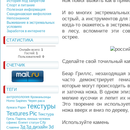
нож помог выжить как в прям
История под запретом
Спорт и питание
Полезная информация
И во многих экстремальных
Скандинавская мифология
острый, а инструментов для 
Непознанное
Выживание в экстремальных
когда-то окажетесь в экстре
условиях
в лесу, вспомните эти со
Заработок в интернете
острее.
СТАТИСТИКА
Онлайн всего:
1
Гостей:
1
Пользователей:
0
Сделайте свой точильный ка
СЧЕТЧИК
Беар Гриллс, незаходящая з
часто демонстрирует ген
которые могут происходить 
ТЕГИ
и заточка ножа. В одном эп
антропология
мелкие кусочки и лепит их 
Кроманьонцы
Homo Sapines
Череп
раса
Это творение он использует
текстуры
бумага
Paper
ножа вверх и вниз по дереву
Textures
Pic
Текстура
Грязь
Парень
юноша
человек
Используйте камень
City
сфинкс
Египет
статуи
3д
3д дизайн
3d
Славяне