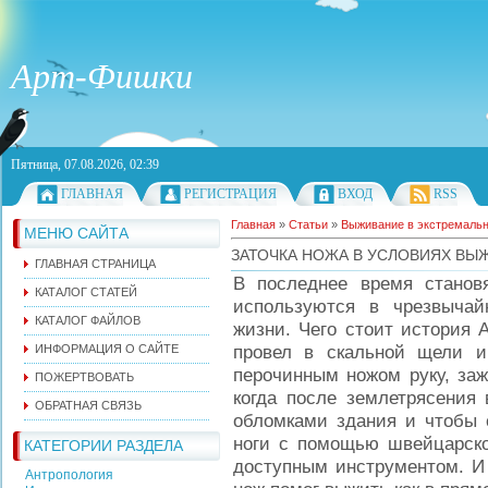
Арт-Фишки
Пятница, 07.08.2026, 02:39
ГЛАВНАЯ
РЕГИСТРАЦИЯ
ВХОД
RSS
Главная
»
Статьи
»
Выживание в экстремаль
МЕНЮ САЙТА
ЗАТОЧКА НОЖА В УСЛОВИЯХ ВЫ
ГЛАВНАЯ СТРАНИЦА
В последнее время станов
КАТАЛОГ СТАТЕЙ
используются в чрезвыча
КАТАЛОГ ФАЙЛОВ
жизни. Чего стоит история 
провел в скальной щели и
ИНФОРМАЦИЯ О САЙТЕ
перочинным ножом руку, заж
ПОЖЕРТВОВАТЬ
когда после землетрясения
ОБРАТНАЯ СВЯЗЬ
обломками здания и чтобы 
ноги с помощью швейцарско
КАТЕГОРИИ РАЗДЕЛА
доступным инструментом. И 
Антропология