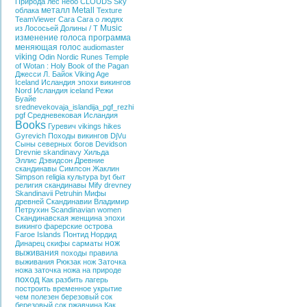
Природа
лес
небо
CLOUDS
Sky
металл
Metall
облака
Texture
TeamViewer
Сага
Сага о людях
Music
из Лососьей Долины / T
изменение голоса
программа
меняющая голос
audiomaster
viking
Odin
Nordic
Runes
Temple
of Wotan : Holy Book of the
Pagan
Джесси Л. Байок
Viking Age
Iceland
Исландия эпохи викингов
Nord
Исландия
iceland
Режи
Буайе
srednevekovaja_islandija_pgf_rezhi
pgf
Средневековая Исландия
Books
Гуревич
vikings hikes
Gyrevich
Походы викингов
DjVu
Сыны северных богов
Devidson
Drevnie skandinavy
Хильда
Эллис Дэвидсон
Древние
скандинавы
Симпсон Жаклин
Simpson
religia
культура
byt
быт
религия
скандинавы
Mify drevney
Skandinavii
Petruhin
Мифы
древней Скандинавии
Владимир
Петрухин
Scandinavian women
Скандинавская женщина эпохи
викинго
фарерские острова
Faroe Islands
Понтид
Нордид
нож
Динарец
скифы
сарматы
выживания
походы
правила
выживания
Рюкзак
нож
Заточка
ножа
заточка ножа на природе
поход
Как разбить лагерь
построить временное укрытие
чем полезен березовый сок
березовый сок
ржавчина
Как