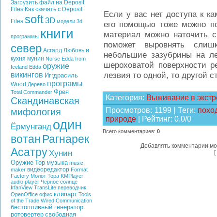
Загрузить файл на Deposit
Files
Как скачать с Deposit
Если у вас нет доступа к ка
soft
3D
Files
модели
3d
его помощью тоже можно по
книги
материал можно наточить с
программы
поможет выровнять слиш
север
Асгард
Любовь и
небольшие зазубрины на ле
кухня
мунин
Norse Edda from
шероховатой поверхности р
оружие
Iceland
Edda
лезвия то одной, то другой с
викингов
Иггдрасиль
програмы
Wood
Дерево
Фрея
Total Commander
Категория
:
Выживание в экстр
Скандинавская
Просмотров
:
1199
|
Теги
:
похо
мифология
природе
|
Рейтинг
:
0.0
/
0
один
Ёрмунганд
Всего комментариев
:
0
вотан
Рагнарек
Добавлять комментарии мо
Асатру
Хунин
[
Оружие
Тор
музыка
music
видеоредактор
maker
Format
Factory
Молот Тора
KMPlayer
audio player
Черное солнце
IrfanView
TransLite
переводчик
клипарт
OpenOffice
офис
Tools
of the Trade
Wired Communication
бестопливный генератор
ротовертер
свободная