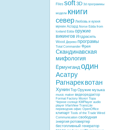
soft
3D
Files
3d программы
книги
модели
север
Любовь и кухня
мунин
Асгард
Norse Edda from
оружие
Iceland
Edda
викингов
Иггдрасиль
програмы
Wood
Дерево
Фрея
Total Commander
Скандинавская
мифология
один
Ёрмунганд
Асатру
Рагнарек
вотан
Хунин
Тор
Оружие
музыка
видеоредактор
music maker
Format Factory
Молот Тора
Черное солнце
KMPlayer
audio
player
IrfanView
TransLite
переводчик
офис
OpenOffice
клипарт
Tools of the Trade
Wired
свободная
Communication
энергия
ротовертер
бестопливный генератор