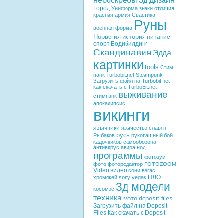
небоскребы
3д дизайн
Город
Униформа
знаки отличия
красная армия
Свастика
Руны
военная форма
Норвегия
история
питание
спорт
Бодибилдинг
Скандинавия
Эдда
картинки
tools
Стим
панк
Turbobit.net
Steampunk
Загрузить файл на Turbobit.net
как скачать с TurboBit.net
выживание
стимпанк
апокалипсис
викинги
язычники
язычество славян
русь
Рыбаков
рукопашный бой
кадочников
самооборона
антивирус
авира
нод
программы
фотозум
фото
фоторедактор
FOTOZOOM
Video
видео
сони вегас
НЛО
хромокей
sony vegas
3д модели
косомос
техника
мото
deposit files
Загрузить файл на Deposit
Files
Как скачать с Deposit