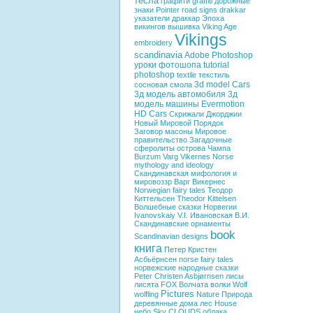
тесла
графити
graffiti
дорожные
знаки
Pointer
road signs
drakkar
указатели
драккар
Эпоха
викингов
вышивка
Viking Age
Vikings
embroidery
scandinavia
Adobe Photoshop
уроки фотошопа
tutorial
photoshop
textile
текстиль
3d model Cars
сосновая смола
3д модель автомобиля
3д
модель машины
Evermotion
HD Cars
Скрижали Джорджии
Новый Мировой Порядок
Заговор
масоны
Мировое
правительство
Загадочные
сферолиты острова Чампа
Burzum
Varg Vikernes
Norse
mythology and ideology
Скандинавская мифология и
мировоззр
Варг Викернес
Norwegian fairy tales
Теодор
Киттельсен
Theodor Kittelsen
Волшебные сказки Норвегии
Ivanovskaiy V.I.
Ивановская В.И.
Скандинавские орнаменты
book
Scandinavian designs
книга
Петер Кристен
Асбьёрнсен
norse fairy tales
норвежские народные сказки
Peter Christen Asbjørnsen
лисы
лисята
FOX
Волчата
волки
Wolf
Pictures
wolfling
Nature
Природа
деревянные дома
лес
House
небо
Sky
CLOUDS
облака