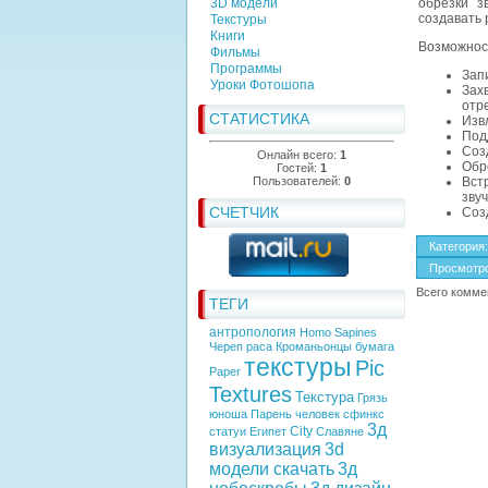
3D модели
обрезки з
создавать 
Текстуры
Книги
Возможно
Фильмы
Программы
Зап
Уроки Фотошопа
Зах
отр
СТАТИСТИКА
Изв
Под
Соз
Онлайн всего:
1
Обр
Гостей:
1
Пользователей:
0
Вст
зву
СЧЕТЧИК
Соз
Категория
:
Просмотр
Всего комме
ТЕГИ
антропология
Homo Sapines
Череп
раса
Кроманьонцы
бумага
текстуры
Pic
Paper
Textures
Текстура
Грязь
юноша
Парень
человек
сфинкс
3д
City
статуи
Египет
Славяне
визуализация
3d
модели скачать
3д