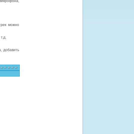
микрофона,
трек можно
т.д.
, добавить