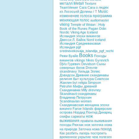
металл
Metall
Texture
TeamViewer
Сага
Сага о людях
Music
из Лососьей Долины / T
изменение голоса
программа
меняющая голос
audiomaster
viking
Temple of Wotan : Holy
Book of the
Runes
Pagan
Odin
Nordic
Viking Age Iceland
Исландия эпохи викингов
Джесси Л. Байок
Nord
iceland
Исландия
Средневековая
Исландия
pgf
srednevekovaja_islandija_pgf_rezhi
Books
Режи Буайе
Походы
викингов
vikings hikes
Gyrevich
DjVu
Гуревич
Devidson
Сыны
северных богов
Drevnie
skandinavy
Хильда Эллис
Дэвидсон
Древние скандинавы
религия
быт
культура
Симпсон
Жаклин
byt
religia
Simpson
Petruhin
Мифы древней
Скандинавии
Mify drevney
Skandinavii
скандинавы
Владимир Петрухин
Scandinavian women
Скандинавская женщина эпохи
викинго
Faroe Islands
фарерские
острова
Нордид
Понтид
Динарец
нож
скифы
сарматы
выживания
правила выживания
походы
Рюкзак
нож
заточка ножа
поход
на природе
Заточка ножа
Как разбить лагерь
построить
временное укрытие
чем полезен