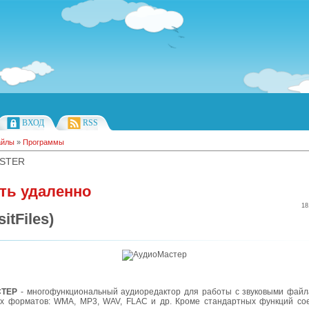
ВХОД
RSS
айлы
»
Программы
STER
ть удаленно
18
itFiles)
СТЕР
- многофункциональный аудиоредактор для работы с звуковыми фай
х форматов: WMA, MP3, WAV, FLAC и др. Кроме стандартных функций со