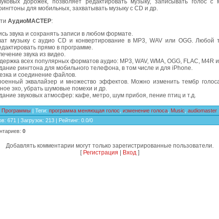
вуковых дорожек, позволяет редактировать музыку, записывать голос с 
рингтоны для мобильных, захватывать музыку с CD и др.
сти
АудиоМАСТЕР
:
ись звука и сохранять записи в любом формате.
ват музыку с аудио CD и конвертирование в MP3, WAV или OGG. Любой 
едактировать прямо в программе.
лечение звука из видео.
держка всех популярных форматов аудио: MP3, WAV, WMA, OGG, FLAC, M4R и 
дание рингтона для мобильного телефона, в том числе и для iPhone.
езка и соединение файлов.
роенный эквалайзер и множество эффектов. Можно изменить тембр голоса
чное эхо, убрать шумовые помехи и др.
дание звуковых атмосфер: кафе, метро, шум прибоя, пение птиц и т.д.
Программы
|
Теги
:
программа меняющая голос
,
изменение голоса
,
Music
,
audiomaster
ов
:
671
|
Загрузок
:
213
|
Рейтинг
:
0.0
/
0
нтариев
:
0
Добавлять комментарии могут только зарегистрированные пользователи.
[
Регистрация
|
Вход
]