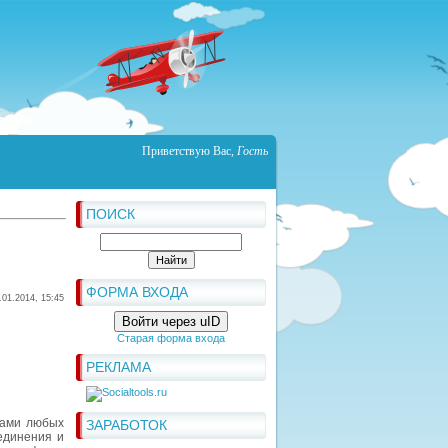
Приветствую Вас
,
Гость
ПОИСК
ФОРМА ВХОДА
.01.2014, 15:45
Войти через uID
Старая форма входа
РЕКЛАМА
лами любых
ЗАРАБОТОК
единения и