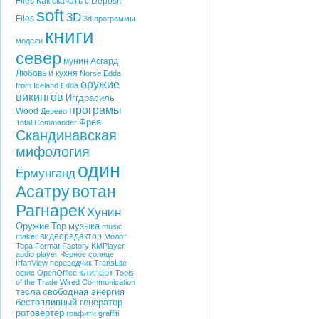
Files
Как скачать с Deposit
soft
3D
Files
3d программы
книги
модели
север
мунин
Асгард
Любовь и кухня
Norse Edda
оружие
from Iceland
Edda
викингов
Иггдрасиль
програмы
Wood
Дерево
Фрея
Total Commander
Скандинавская
мифология
один
Ёрмунганд
Асатру
вотан
Рагнарек
Хунин
Оружие
Тор
музыка
music
видеоредактор
maker
Молот
Тора
Format Factory
KMPlayer
audio player
Черное солнце
IrfanView
переводчик
TransLite
клипарт
офис
OpenOffice
Tools
of the Trade
Wired Communication
тесла
свободная энергия
бестопливный генератор
ротовертер
графити
graffiti