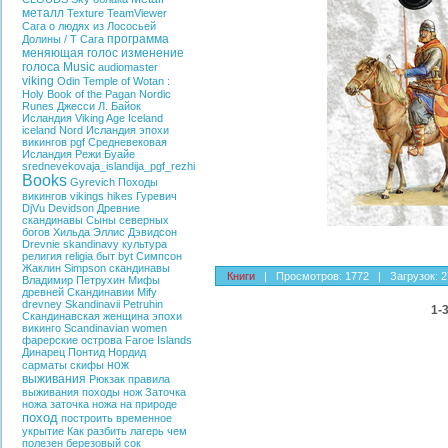
металл
Texture
TeamViewer
Сага о людях из Лососьей
программа
Долины / T
Сага
меняющая голос
изменение
голоса
Music
audiomaster
viking
Odin
Temple of Wotan :
Holy Book of the
Pagan
Nordic
Runes
Джесси Л. Байок
Исландия
Viking Age Iceland
iceland
Nord
Исландия эпохи
викингов
pgf
Средневековая
Исландия
Режи Буайе
srednevekovaja_islandija_pgf_rezhi
Books
Gyrevich
Походы
викингов
vikings hikes
Гуревич
DjVu
Devidson
Древние
скандинавы
Сыны северных
богов
Хильда Эллис Дэвидсон
Drevnie skandinavy
культура
религия
religia
быт
byt
Симпсон
Жаклин
Simpson
скандинавы
Книги
|
Просмотров:
1772
|
Загрузок:
2
Владимир Петрухин
Мифы
древней Скандинавии
Mify
drevney Skandinavii
Petruhin
1-
Скандинавская женщина эпохи
викинго
Scandinavian women
фарерские острова
Faroe Islands
Динарец
Понтид
Нордид
нож
сарматы
скифы
выживания
Рюкзак
правила
выживания
походы
нож
Заточка
ножа
заточка ножа на природе
поход
построить временное
укрытие
Как разбить лагерь
чем
полезен березовый сок