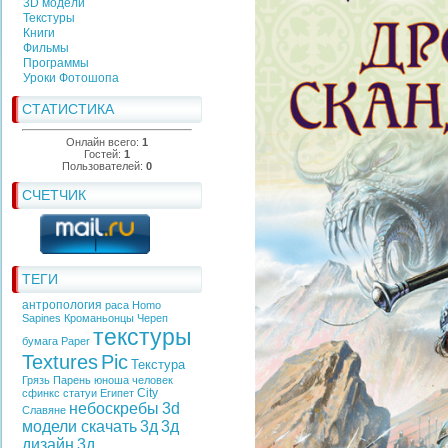
3D модели
Текстуры
Книги
Фильмы
Программы
Уроки Фотошопа
СТАТИСТИКА
Онлайн всего:
1
Гостей:
1
Пользователей:
0
СЧЕТЧИК
ТЕГИ
антропология
раса
Homo
Sapines
Кроманьонцы
Череп
текстуры
бумага
Paper
Textures
Pic
Текстура
Грязь
Парень
юноша
человек
City
сфинкс
статуи
Египет
небоскребы
3d
Славяне
модели скачать
3д
3д
дизайн
3д