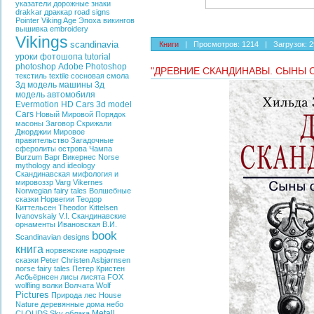
указатели
дорожные знаки
drakkar
драккар
road signs
Pointer
Viking Age
Эпоха викингов
вышивка
embroidery
Vikings
scandinavia
Книги
|
Просмотров:
1214
|
Загрузок:
2
уроки фотошопа
tutorial
photoshop
Adobe Photoshop
"ДРЕВНИЕ СКАНДИНАВЫ. СЫНЫ 
текстиль
textile
сосновая смола
3д модель машины
3д
модель автомобиля
Evermotion HD Cars
3d model
Cars
Новый Мировой Порядок
масоны
Заговор
Скрижали
Джорджии
Мировое
правительство
Загадочные
сферолиты острова Чампа
Burzum
Варг Викернес
Norse
mythology and ideology
Скандинавская мифология и
мировоззр
Varg Vikernes
Norwegian fairy tales
Волшебные
сказки Норвегии
Теодор
Киттельсен
Theodor Kittelsen
Ivanovskaiy V.I.
Скандинавские
орнаменты
Ивановская В.И.
book
Scandinavian designs
книга
норвежские народные
сказки
Peter Christen Asbjørnsen
norse fairy tales
Петер Кристен
Асбьёрнсен
лисы
лисята
FOX
wolfling
волки
Волчата
Wolf
Pictures
Природа
лес
House
Nature
деревянные дома
небо
Metall
CLOUDS
Sky
облака