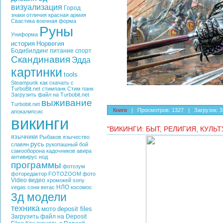
визуализация
Город
знаки отличия
красная армия
Свастика
военная форма
Руны
Униформа
история
Норвегия
Бодибилдинг
питание
спорт
Скандинавия
Эдда
картинки
tools
Steampunk
как скачать с
TurboBit.net
стимпанк
Стим панк
Загрузить файл на Turbobit.net
выживание
Turbobit.net
Книги
|
Просмотров:
1327
|
Загрузок:
3
апокалипсис
викинги
"ВИКИНГИ: БЫТ, РЕЛИГИЯ, КУЛЬ
язычники
Рыбаков
язычество
русь
славян
рукопашный бой
самооборона
кадочников
авира
антивирус
нод
программы
фотозум
фоторедактор
FOTOZOOM
фото
Video
видео
хромокей
sony
НЛО
vegas
сони вегас
косомос
3д модели
техника
мото
deposit files
Загрузить файл на Deposit