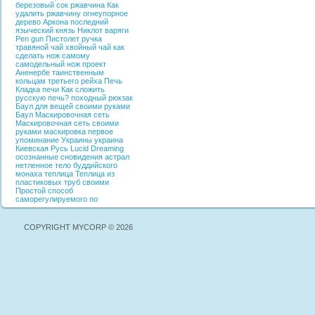
березовый сок
ржавчина
Как
удалить ржавчину
огнеупорное
дерево
Аркона
последний
языческий князь
Никлот
варяги
Pen gun
Пистолет ручка
травяной чай
хвойный чай
как
сделать нож самому
самодельный нож
проект
Аненербе
таинственным
кольцам третьего рейха
Печь
Кладка печи
Как сложить
русскую печь?
походный рюкзак
Баул для вещей своими руками
Баул
Маскировочная сеть
Маскировочная сеть своими
руками
маскировка
первое
упоминание Украины
украина
Киевская Русь
Lucid Dreaming
осознанные сновидения
астрал
нетленное тело буддийского
монаха
теплица
Теплица из
пластиковых труб своими
Простой способ
саморегулируемого по
COPYRIGHT MYCORP © 2026