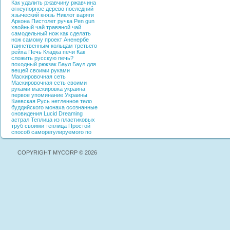
Как удалить ржавчину
ржавчина
огнеупорное дерево
последний
языческий князь
Никлот
варяги
Аркона
Пистолет ручка
Pen gun
хвойный чай
травяной чай
самодельный нож
как сделать
нож самому
проект Аненербе
таинственным кольцам третьего
рейха
Печь
Кладка печи
Как
сложить русскую печь?
походный рюкзак
Баул
Баул для
вещей своими руками
Маскировочная сеть
Маскировочная сеть своими
руками
маскировка
украина
первое упоминание Украины
Киевская Русь
нетленное тело
буддийского монаха
осознанные
сновидения
Lucid Dreaming
астрал
Теплица из пластиковых
труб своими
теплица
Простой
способ саморегулируемого по
COPYRIGHT MYCORP © 2026