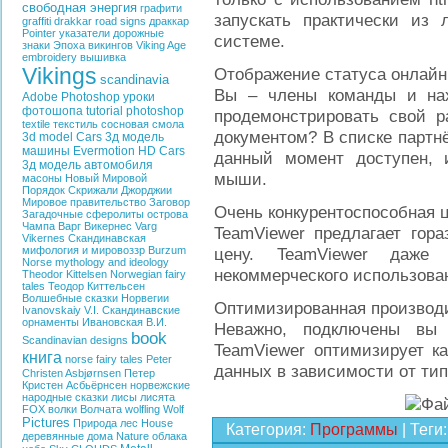
свободная энергия
графити
запускать практически из
graffiti
drakkar
road signs
драккар
Pointer
указатели
дорожные
системе.
знаки
Эпоха викингов
Viking Age
embroidery
вышивка
Vikings
Отображение статуса онлайн
scandinavia
Вы – члены команды и на
Adobe Photoshop
уроки
фотошопа
tutorial photoshop
продемонстрировать свой р
textile
текстиль
сосновая смола
документом? В списке партнё
3d model Cars
3д модель
машины
Evermotion HD Cars
данный момент доступен,
3д модель автомобиля
мыши.
масоны
Новый Мировой
Порядок
Скрижали Джорджии
Мировое правительство
Заговор
Очень конкурентоспособная 
Загадочные сферолиты острова
Чампа
Варг Викернес
Varg
TeamViewer предлагает гор
Vikernes
Скандинавская
мифология и мировоззр
Burzum
цену. TeamViewer даже
Norse mythology and ideology
некоммерческого использова
Theodor Kittelsen
Norwegian fairy
tales
Теодор Киттельсен
Волшебные сказки Норвегии
Оптимизированная производ
Ivanovskaiy V.I.
Скандинавские
орнаменты
Ивановская В.И.
Неважно, подключены вы
book
Scandinavian designs
TeamViewer оптимизирует ка
книга
norse fairy tales
Peter
данных в зависимости от тип
Christen Asbjørnsen
Петер
Кристен Асбьёрнсен
норвежские
народные сказки
лисы
лисята
FOX
волки
Волчата
wolfling
Wolf
Pictures
Природа
лес
House
Категория
:
Программы
|
Теги
:
деревянные дома
Nature
облака