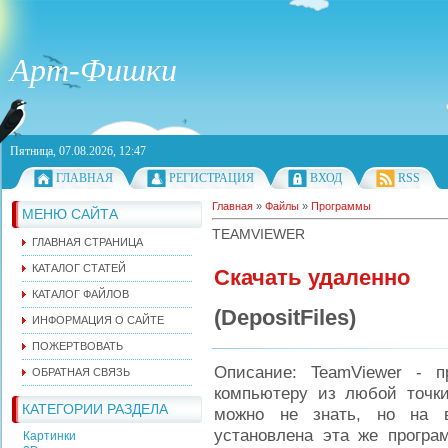
Арт-Фишки
Пятница, 07.08.2026, 12:47
ГЛАВНАЯ
РЕГИСТРАЦИЯ
ВХОД
RSS
Главная
»
Файлы
»
Программы
МЕНЮ САЙТА
TEAMVIEWER
ГЛАВНАЯ СТРАНИЦА
КАТАЛОГ СТАТЕЙ
Скачать удаленно
КАТАЛОГ ФАЙЛОВ
(DepositFiles)
ИНФОРМАЦИЯ О САЙТЕ
ПОЖЕРТВОВАТЬ
Описание: TeamViewer - п
ОБРАТНАЯ СВЯЗЬ
компьютеру из любой точки
КАТЕГОРИИ РАЗДЕЛА
можно не знать, но на 
установлена эта же програ
Картинки