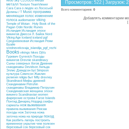
Metall
небо
Sky
CLOUDS
Просмотров
:
522
|
Загрузок
:
2
металл
Texture
TeamViewer
Сага
Сага о людях из Лососьей
Всего комментариев
:
0
Music
программа
Долины / T
меняющая голос
изменение
Добавлять комментарии мо
голоса
viking
audiomaster
[
Temple of Wotan : Holy Book of the
Pagan
Odin
Nordic
Runes
Исландия
Исландия эпохи
викингов
Джесси Л. Байок
Nord
Viking Age Iceland
iceland
pgf
Средневековая Исландия
Режи
Буайе
srednevekovaja_islandija_pgf_rezhi
Books
vikings hikes
DjVu
Гуревич
Gyrevich
Походы
викингов
Drevnie skandinavy
Сыны северных богов
Древние
скандинавы
Devidson
Хильда
Эллис Дэвидсон
byt
Simpson
культура
Симпсон Жаклин
религия
religia
быт
Mify drevney
Skandinavii
Мифы древней
Скандинавии
Petruhin
скандинавы
Владимир Петрухин
Скандинавская женщина эпохи
викинго
Scandinavian women
фарерские острова
Faroe Islands
Понтид
Динарец
Нордид
скифы
нож выживания
сарматы
правила выживания
Рюкзак
походы
нож
Заточка ножа
поход
заточка ножа на природе
Как разбить лагерь
построить
временное укрытие
чем полезен
березовый сок
березовый сок