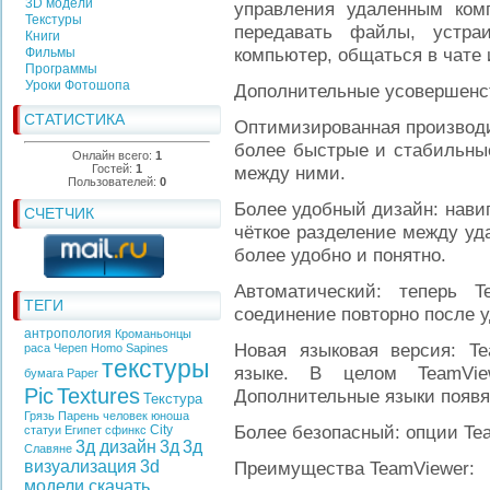
3D модели
управления удаленным ко
Текстуры
передавать файлы, устраи
Книги
компьютер, общаться в чате и
Фильмы
Программы
Уроки Фотошопа
Дополнительные усовершенс
СТАТИСТИКА
Оптимизированная производи
более быстрые и стабильны
Онлайн всего:
1
Гостей:
1
между ними.
Пользователей:
0
Более удобный дизайн: нави
СЧЕТЧИК
чёткое разделение между у
более удобно и понятно.
Автоматический: теперь T
ТЕГИ
соединение повторно после у
антропология
Кроманьонцы
Новая языковая версия: Te
раса
Череп
Homo Sapines
текстуры
языке. В целом TeamVie
бумага
Paper
Pic
Textures
Дополнительные языки появя
Текстура
Грязь
Парень
человек
юноша
Более безопасный: опции Te
City
статуи
Египет
сфинкс
3д дизайн
3д
3д
Славяне
визуализация
3d
Преимущества TeamViewer:
модели скачать