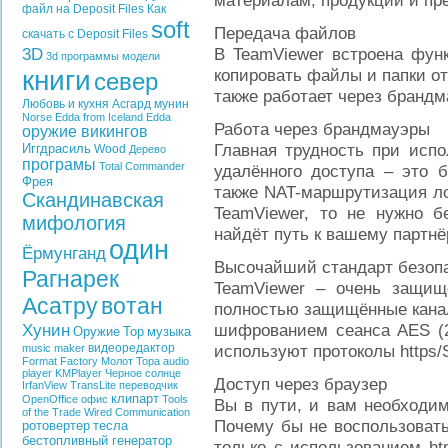
материалам, продукции и пре
файл на Deposit Files
Как
soft
Передача файлов
скачать с Deposit Files
3D
В TeamViewer встроена фун
3d программы
модели
книги
копировать файлы и папки от
север
также работает через брандм
Любовь и кухня
Асгард
мунин
Norse Edda from Iceland
Edda
Работа через брандмауэры
оружие викингов
Главная трудность при испо
Иггдрасиль
Wood
Дерево
програмы
Total Commander
удалённого доступа – это 
Фрея
также NAT-маршрутизация ло
Скандинавская
TeamViewer, то не нужно б
мифология
найдёт путь к вашему партнё
один
Ёрмунганд
Высочайший стандарт безоп
Рагнарек
TeamViewer – очень защищ
Асатру
вотан
полностью защищённые кана
Хунин
шифрованием сеанса AES (25
Оружие
Тор
музыка
видеоредактор
используют протоколы https/
music maker
Format Factory
Молот Тора
audio
player
KMPlayer
Черное солнце
Доступ через браузер
IrfanView
TransLite
переводчик
клипарт
OpenOffice
офис
Tools
Вы в пути, и вам необходи
of the Trade
Wired Communication
Почему бы не воспользовать
ротовертер
тесла
бестопливный генератор
только с использованием ht