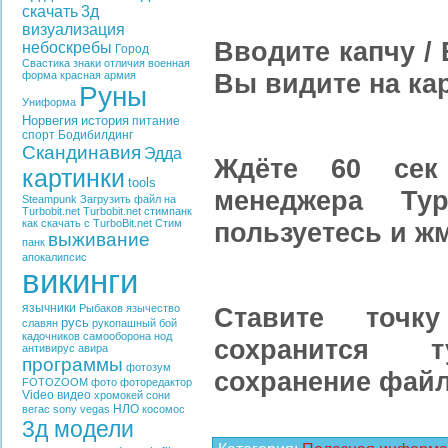
скачать
3д
визуализация
Вводите капчу /
небоскребы
Город
Свастика
знаки отличия
военная
Вы видите на кар
форма
красная армия
Руны
Униформа
Норвегия
история
питание
спорт
Бодибилдинг
Скандинавия
Эдда
Ждёте 60 сек
картинки
tools
менеджера Т
Steampunk
Загрузить файл на
Turbobit.net
Turbobit.net
стимпанк
пользуетесь и ж
как скачать с TurboBit.net
Стим
выживание
панк
апокалипсис
викинги
язычники
Ставите точк
Рыбаков
язычество
русь
славян
рукопашный бой
кадочников
самооборона
нод
сохранится 
антивирус
авира
программы
фотозум
сохранение файл
FOTOZOOM
фото
фоторедактор
Video
видео
хромокей
сони
НЛО
вегас
sony vegas
косомос
3д модели