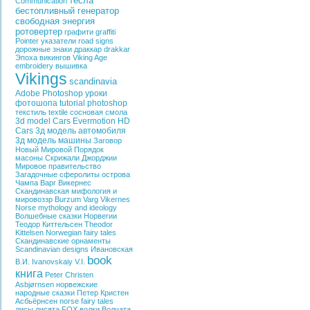
тесла
Communication
бестопливный генератор
свободная энергия
ротовертер
графити
graffiti
Pointer
указатели
road signs
дорожные знаки
драккар
drakkar
Эпоха викингов
Viking Age
embroidery
вышивка
Vikings
scandinavia
Adobe Photoshop
уроки
фотошопа
tutorial photoshop
текстиль
textile
сосновая смола
3d model Cars
Evermotion HD
Cars
3д модель автомобиля
3д модель машины
Заговор
Новый Мировой Порядок
масоны
Скрижали Джорджии
Мировое правительство
Загадочные сферолиты острова
Чампа
Варг Викернес
Скандинавская мифология и
мировоззр
Burzum
Varg Vikernes
Norse mythology and ideology
Волшебные сказки Норвегии
Теодор Киттельсен
Theodor
Kittelsen
Norwegian fairy tales
Скандинавские орнаменты
Scandinavian designs
Ивановская
book
В.И.
Ivanovskaiy V.I.
книга
Peter Christen
Asbjørnsen
норвежские
народные сказки
Петер Кристен
Асбьёрнсен
norse fairy tales
лисы
лисята
FOX
волки
Волчата