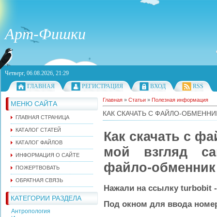
Арт-Фишки
Четверг, 06.08.2026, 21:29
ГЛАВНАЯ
РЕГИСТРАЦИЯ
ВХОД
RSS
Главная
»
Статьи
»
Полезная информация
МЕНЮ САЙТА
КАК СКАЧАТЬ С ФАЙЛО-ОБМЕННИ
ГЛАВНАЯ СТРАНИЦА
КАТАЛОГ СТАТЕЙ
Как скачать с фа
КАТАЛОГ ФАЙЛОВ
мой взгляд с
ИНФОРМАЦИЯ О САЙТЕ
файло-обменник
ПОЖЕРТВОВАТЬ
ОБРАТНАЯ СВЯЗЬ
Нажали на ссылку turbobit 
КАТЕГОРИИ РАЗДЕЛА
Под окном для ввода номе
Антропология