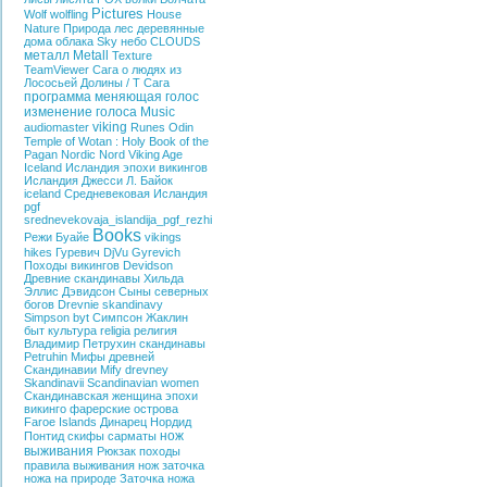
Pictures
Wolf
wolfling
House
Nature
Природа
лес
деревянные
дома
облака
Sky
небо
CLOUDS
металл
Metall
Texture
TeamViewer
Сага о людях из
Лососьей Долины / T
Сага
программа меняющая голос
изменение голоса
Music
viking
audiomaster
Runes
Odin
Temple of Wotan : Holy Book of the
Pagan
Nordic
Nord
Viking Age
Iceland
Исландия эпохи викингов
Исландия
Джесси Л. Байок
iceland
Средневековая Исландия
pgf
srednevekovaja_islandija_pgf_rezhi
Books
Режи Буайе
vikings
hikes
Гуревич
DjVu
Gyrevich
Походы викингов
Devidson
Древние скандинавы
Хильда
Эллис Дэвидсон
Сыны северных
богов
Drevnie skandinavy
Simpson
byt
Симпсон Жаклин
быт
культура
religia
религия
Владимир Петрухин
скандинавы
Petruhin
Мифы древней
Скандинавии
Mify drevney
Skandinavii
Scandinavian women
Скандинавская женщина эпохи
викинго
фарерские острова
Faroe Islands
Динарец
Нордид
нож
Понтид
скифы
сарматы
выживания
Рюкзак
походы
правила выживания
нож
заточка
ножа на природе
Заточка ножа