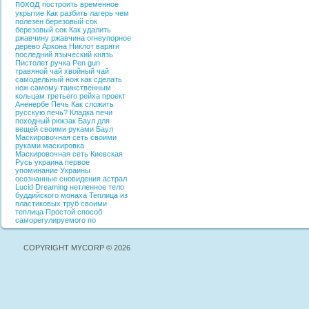
поход
построить временное
укрытие
Как разбить лагерь
чем
полезен березовый сок
березовый сок
Как удалить
ржавчину
ржавчина
огнеупорное
дерево
Аркона
Никлот
варяги
последний языческий князь
Пистолет ручка
Pen gun
травяной чай
хвойный чай
самодельный нож
как сделать
нож самому
таинственным
кольцам третьего рейха
проект
Аненербе
Печь
Как сложить
русскую печь?
Кладка печи
походный рюкзак
Баул для
вещей своими руками
Баул
Маскировочная сеть своими
руками
маскировка
Маскировочная сеть
Киевская
Русь
украина
первое
упоминание Украины
осознанные сновидения
астрал
Lucid Dreaming
нетленное тело
буддийского монаха
Теплица из
пластиковых труб своими
теплица
Простой способ
саморегулируемого по
COPYRIGHT MYCORP © 2026