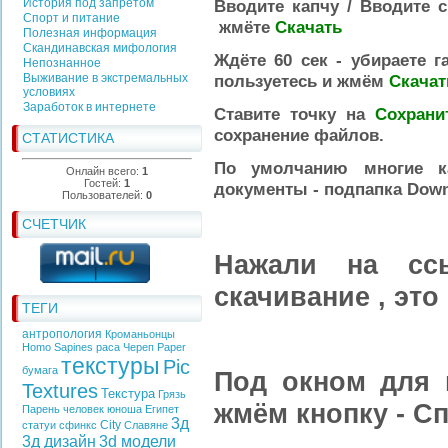
История под запретом
Вводите капчу /
Вводите с
Спорт и питание
жмёте
Скачать
Полезная информация
Скандинавская мифология
Ждёте 60 сек -
убираете г
Непознанное
Выживание в экстремальных
пользуетесь и жмём
Скача
условиях
Заработок в интернете
Ставите точку на
Сохрани
сохранение файлов.
СТАТИСТИКА
По умолчанию многие к
Онлайн всего:
1
Гостей:
1
документы - подпапка Dow
Пользователей:
0
СЧЕТЧИК
Нажали на ссы
скачивание , это
ТЕГИ
антропология
Кроманьонцы
Homo Sapines
раса
Череп
Paper
текстуры
Pic
бумага
Под окном для 
Textures
Текстура
Грязь
жмём кнопку - Сп
Парень
человек
юноша
Египет
3д
City
статуи
сфинкс
Славяне
3д дизайн
3d модели