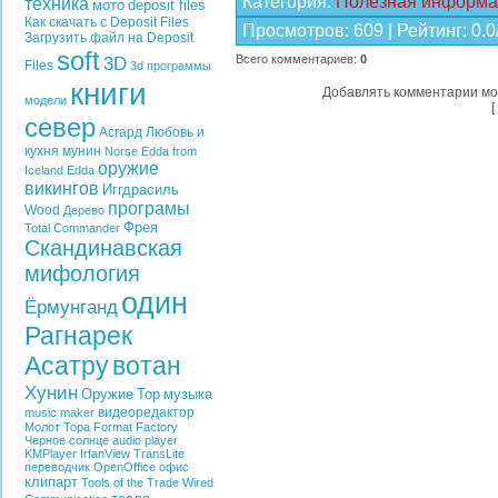
Категория
:
Полезная информа
техника
мото
deposit files
Как скачать с Deposit Files
Просмотров
:
609
|
Рейтинг
:
0.0
Загрузить файл на Deposit
soft
3D
Всего комментариев
:
0
Files
3d программы
книги
Добавлять комментарии мо
модели
[
север
Асгард
Любовь и
кухня
мунин
Norse Edda from
оружие
Iceland
Edda
викингов
Иггдрасиль
програмы
Wood
Дерево
Фрея
Total Commander
Скандинавская
мифология
один
Ёрмунганд
Рагнарек
Асатру
вотан
Хунин
Оружие
Тор
музыка
видеоредактор
music maker
Молот Тора
Format Factory
Черное солнце
audio player
KMPlayer
IrfanView
TransLite
переводчик
OpenOffice
офис
клипарт
Tools of the Trade
Wired