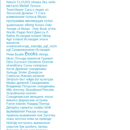
Nature
CLOUDS
облака
Sky
небо
металл
Metall
Texture
TeamViewer
Сага о людях из
Лососьей Долины / T
Сага
изменение голоса
Music
программа меняющая голос
viking
audiomaster
Runes
Odin
Temple of Wotan : Holy Book of the
Nordic
Pagan
Nord
Джесси Л.
Байок
Исландия
iceland
Viking
Age Iceland
Исландия эпохи
викингов
srednevekovaja_islandija_pgf_rezhi
pgf
Средневековая Исландия
Books
Режи Буайе
vikings
hikes
Походы викингов
Гуревич
DjVu
Gyrevich
Devidson
Drevnie
skandinavy
Сыны северных
богов
Древние скандинавы
Хильда Эллис Дэвидсон
Симпсон Жаклин
религия
Simpson
быт
religia
byt
культура
Мифы древней Скандинавии
Владимир Петрухин
скандинавы
Mify drevney Skandinavii
Petruhin
Scandinavian women
Скандинавская женщина эпохи
викинго
фарерские острова
Faroe Islands
Нордид
Понтид
нож
Динарец
сарматы
скифы
выживания
Рюкзак
походы
правила выживания
нож
Заточка
ножа
заточка ножа на природе
поход
построить временное
укрытие
Как разбить лагерь