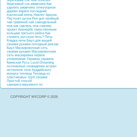
березовый сок
чем полезен
березовый сок
ржавчина
Как
удалить ржавчину
огнеупорное
дерево
варяги
последний
языческий князь
Никлот
Аркона
Пистолет ручка
Pen gun
хвойный
чай
травяной чай
самодельный
нож
как сделать нож самому
проект Аненербе
таинственным
кольцам третьего рейха
Как
сложить русскую печь?
Печь
Кладка печи
Баул для вещей
своими руками
походный рюкзак
Баул
Маскировочная сеть
своими руками
Маскировочная
сеть
маскировка
первое
упоминание Украины
украина
Киевская Русь
Lucid Dreaming
осознанные сновидения
астрал
нетленное тело буддийского
монаха
теплица
Теплица из
пластиковых труб своими
Простой способ
саморегулируемого по
COPYRIGHT MYCORP © 2026