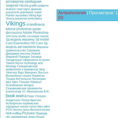
ротовертер
свободная
энергия
тесла
graffiti
графити
drakkar
road signs
драккар
указатели
дорожные знаки
Антропология
|
Просмотров:
1
Pointer
вышивка
Viking Age
(0)
Эпоха викингов
embroidery
Vikings
scandinavia
tutorial photoshop
уроки
фотошопа
Adobe Photoshop
текстиль
textile
сосновая смола
3д модель машины
3d model
Cars
Evermotion HD Cars
3д
модель автомобиля
Мировое
правительство
Скрижали
Джорджии
масоны
Новый
Мировой Порядок
Заговор
Загадочные сферолиты острова
Чампа
Norse mythology and
ideology
Скандинавская
мифология и мировоззр
Varg
Vikernes
Варг Викернес
Burzum
Волшебные сказки Норвегии
Теодор Киттельсен
Norwegian
fairy tales
Theodor Kittelsen
Scandinavian designs
Скандинавские орнаменты
Ivanovskaiy V.I.
Ивановская В.И.
book
книга
Peter Christen
Asbjørnsen
Петер Кристен
Асбьёрнсен
норвежские
народные сказки
norse fairy tales
FOX
лисята
лисы
Волчата
волки
Pictures
Wolf
wolfling
Природа
лес
деревянные дома
House