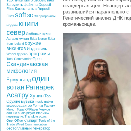
мото
deposit files
Загрузить файл на Deposit
неандертальцев. Неандертал
Files
Как скачать с Deposit
развившийся параллельно с 
soft
3D
Files
3d программы
Генетический анализ ДНК под
книги
кроманьонцев.
модели
север
Любовь и кухня
Асгард
мунин
Edda
Norse Edda
оружие
from Iceland
викингов
Иггдрасиль
програмы
Wood
Дерево
Фрея
Total Commander
Скандинавская
мифология
один
Ёрмунганд
вотан
Рагнарек
Асатру
Хунин
Тор
Оружие
музыка
music maker
видеоредактор
Format Factory
Молот Тора
KMPlayer
Черное
солнце
audio player
IrfanView
переводчик
TransLite
офис
клипарт
OpenOffice
Tools of the
Trade
Wired Communication
бестопливный генератор