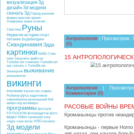
визуализация
3д
дизайн
3d модели
скачать
3д
Город
военная
форма
красная армия
Униформа
знаки отличия
Руны
Свастика
Норвегия
история
спорт
Антропология
|
Просмотров:
питание
Бодибилдинг
Скандинавия
(0)
Эдда
картинки
tools
Стим
15 АНТРОПОЛОГИЧЕС
панк
Загрузить файл на
Turbobit.net
стимпанк
Turbobit.net
как скачать с TurboBit.net
выживание
Steampunk
апокалипсис
викинги
Антропология
|
Просмотро
язычники
язычество славян
Комментарии (0)
русь
Рыбаков
кадочников
самооборона
рукопашный бой
авира
нод
антивирус
РАСОВЫЕ ВОЙНЫ ВРЕМ
программы
фотозум
FOTOZOOM
фоторедактор
фото
Кроманьонцы против неандер
видео
Video
хромокей
sony
НЛО
vegas
сони вегас
косомос
3д модели
Кроманьонцы - первые Homo 
лет назад, они начали борьб
техника