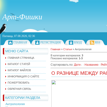
Арт-Фишки
Пятница, 07.08.2026, 02:36
ГЛАВНАЯ
РЕГИСТРАЦИЯ
ВХОД
RSS
Главная
»
Статьи
» Антропология
МЕНЮ САЙТА
В категории материалов
:
3
ГЛАВНАЯ СТРАНИЦА
Показано материалов
:
1-3
КАТАЛОГ СТАТЕЙ
Сортировать по
:
Дате
·
Названию
·
Рейт
КАТАЛОГ ФАЙЛОВ
О РАЗНИЦЕ МЕЖДУ Р
ИНФОРМАЦИЯ О САЙТЕ
ПОЖЕРТВОВАТЬ
ОБРАТНАЯ СВЯЗЬ
КАТЕГОРИИ РАЗДЕЛА
Антропология