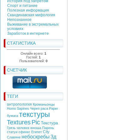
История под запретом
Спорт и питание
Полезная информация
Скандинавская мифология
Непознанное
Выживание в экстремальных
условиях
Заработок в интернете
СТАТИСТИКА
Онлайн всего:
1
Гостей:
1
Пользователей:
0
СЧЕТЧИК
ТЕГИ
антропология
Кроманьонцы
Homo Sapines
Череп
раса
Paper
текстуры
бумага
Textures
Pic
Текстура
Грязь
человек
юноша
Парень
City
статуи
сфинкс
Египет
небоскребы
3д
Славяне