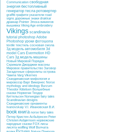
свободная
Communication
энергия
бестопливный
генератор
тесла
ротовертер
graffiti
графити
указатели
road
signs
дорожные знаки
drakkar
драккар
Pointer
Эпоха викингов
вышивка
Viking Age
embroidery
Vikings
scandinavia
tutorial photoshop
Adobe
Photoshop
уроки фотошопа
textile
текстиль
сосновая смола
3д модель автомобиля
3d
model Cars
Evermotion HD
Cars
3д модель машины
Новый Мировой Порядок
Скрижали Джорджии
масоны
Мировое правительство
Заговор
Загадочные сферолиты острова
Чампа
Varg Vikernes
Скандинавская мифология и
мировоззр
Варг Викернес
Norse
mythology and ideology
Burzum
Theodor Kittelsen
Волшебные
сказки Норвегии
Теодор
Киттельсен
Norwegian fairy tales
Scandinavian designs
Скандинавские орнаменты
Ivanovskaiy V.I.
Ивановская В.И.
book
книга
norse fairy tales
Петер Кристен Асбьёрнсен
Peter
Christen Asbjørnsen
норвежские
народные сказки
FOX
лисы
лисята
wolfling
Wolf
Волчата
Pictures
волки
Nature
Природа