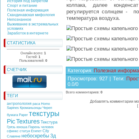
История под запретом
колпака, далее конденс
Спорт и питание
Полезная информация
регулируется солнцем - п
Скандинавская мифология
температура воздуха.
Непознанное
Выживание в экстремальных
условиях
Заработок в интернете
СТАТИСТИКА
Онлайн всего:
1
Гостей:
1
Пользователей:
0
СЧЕТЧИК
Категория
:
Полезная информа
Просмотров
:
927
|
Теги
:
Прос
0.0
/
0
Всего комментариев
:
0
ТЕГИ
Добавлять комментарии мо
антропология
раса
Homo
[
Sapines
Кроманьонцы
Череп
текстуры
бумага
Paper
Pic
Textures
Текстура
Грязь
юноша
Парень
человек
City
сфинкс
статуи
Египет
небоскребы
3д
Славяне