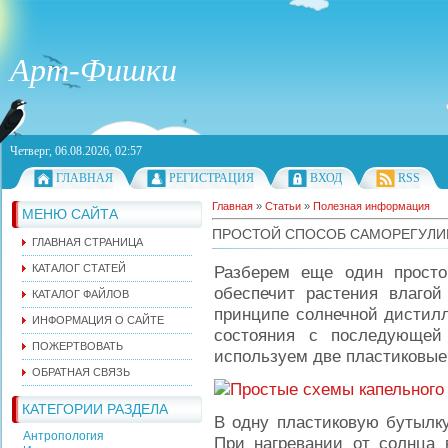
Арт-Фишки
Четверг, 06.08.2026, 02:57
ГЛАВНАЯ
РЕГИСТРАЦИЯ
ВХОД
RSS
Главная
»
Статьи
»
Полезная информация
МЕНЮ САЙТА
ПРОСТОЙ СПОСОБ САМОРЕГУЛИ
ГЛАВНАЯ СТРАНИЦА
КАТАЛОГ СТАТЕЙ
Разберем еще один просто
обеспечит растения влагой
КАТАЛОГ ФАЙЛОВ
принципе солнечной дистилл
ИНФОРМАЦИЯ О САЙТЕ
состояния с последующей
ПОЖЕРТВОВАТЬ
используем две пластиковые
ОБРАТНАЯ СВЯЗЬ
КАТЕГОРИИ РАЗДЕЛА
В одну пластиковую бутылку
Антропология
При нагревании от солнца в