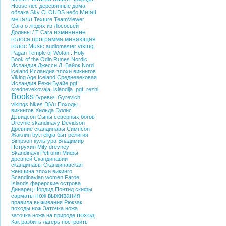
House
лес
деревянные дома
Metall
облака
Sky
CLOUDS
небо
металл
Texture
TeamViewer
Сага о людях из Лососьей
изменение
Долины / T
Сага
голоса
программа меняющая
голос
Music
viking
audiomaster
Pagan
Temple of Wotan : Holy
Book of the
Odin
Runes
Nordic
Исландия
Джесси Л. Байок
Nord
iceland
Исландия эпохи викингов
Viking Age Iceland
Средневековая
Исландия
Режи Буайе
pgf
srednevekovaja_islandija_pgf_rezhi
Books
Гуревич
Gyrevich
vikings hikes
DjVu
Походы
викингов
Хильда Эллис
Дэвидсон
Сыны северных богов
Drevnie skandinavy
Devidson
Древние скандинавы
Симпсон
Жаклин
byt
religia
быт
религия
Simpson
культура
Владимир
Петрухин
Mify drevney
Skandinavii
Petruhin
Мифы
древней Скандинавии
скандинавы
Скандинавская
женщина эпохи викинго
Scandinavian women
Faroe
Islands
фарерские острова
Динарец
Нордид
Понтид
скифы
нож выживания
сарматы
правила выживания
Рюкзак
походы
нож
Заточка ножа
поход
заточка ножа на природе
Как разбить лагерь
построить