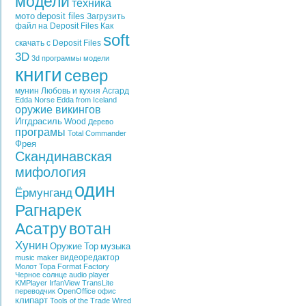
модели
техника
мото
deposit files
Загрузить
файл на Deposit Files
Как
soft
скачать с Deposit Files
3D
3d программы
модели
книги
север
мунин
Любовь и кухня
Асгард
Edda
Norse Edda from Iceland
оружие викингов
Иггдрасиль
Wood
Дерево
програмы
Total Commander
Фрея
Скандинавская
мифология
один
Ёрмунганд
Рагнарек
Асатру
вотан
Хунин
Оружие
Тор
музыка
видеоредактор
music maker
Молот Тора
Format Factory
Черное солнце
audio player
KMPlayer
IrfanView
TransLite
переводчик
OpenOffice
офис
клипарт
Tools of the Trade
Wired