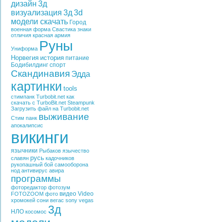
дизайн
3д
визуализация
3д
3d
модели скачать
Город
военная форма
Свастика
знаки
отличия
красная армия
Руны
Униформа
Норвегия
история
питание
Бодибилдинг
спорт
Скандинавия
Эдда
картинки
tools
стимпанк
Turbobit.net
как
скачать с TurboBit.net
Steampunk
Загрузить файл на Turbobit.net
выживание
Стим панк
апокалипсис
викинги
язычники
Рыбаков
язычество
русь
славян
кадочников
рукопашный бой
самооборона
нод
антивирус
авира
программы
фоторедактор
фотозум
видео
Video
FOTOZOOM
фото
хромокей
сони вегас
sony vegas
3д
НЛО
косомос