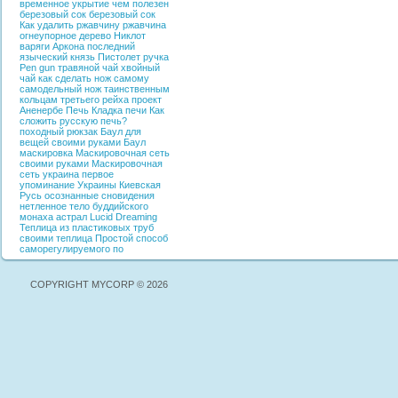
временное укрытие
чем полезен
березовый сок
березовый сок
Как удалить ржавчину
ржавчина
огнеупорное дерево
Никлот
варяги
Аркона
последний
языческий князь
Пистолет ручка
Pen gun
травяной чай
хвойный
чай
как сделать нож самому
самодельный нож
таинственным
кольцам третьего рейха
проект
Аненербе
Печь
Кладка печи
Как
сложить русскую печь?
походный рюкзак
Баул для
вещей своими руками
Баул
маскировка
Маскировочная сеть
своими руками
Маскировочная
сеть
украина
первое
упоминание Украины
Киевская
Русь
осознанные сновидения
нетленное тело буддийского
монаха
астрал
Lucid Dreaming
Теплица из пластиковых труб
своими
теплица
Простой способ
саморегулируемого по
COPYRIGHT MYCORP © 2026