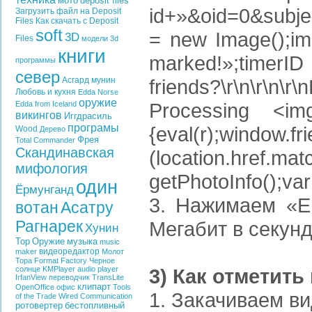
мото
deposit files
id+»&oid=0&subje
Загрузить файл на Deposit
Files
Как скачать с Deposit
soft
= new Image();im
3D
Files
модели
3d
книги
marked!»;timerID 
программы
север
Асгард
мунин
friends?\r\n\r\n
Любовь и кухня
Edda
Norse
оружие
Processing <img
Edda from Iceland
викингов
Иггдрасиль
програмы
{eval(r);window.fr
Wood
Дерево
Фрея
Total Commander
Скандинавская
(location.href.m
мифология
getPhotoInfo();var 
один
Ёрмунганд
3. Нажимаем «En
вотан
Асатру
Рагнарек
Мегабит в секунд
Хунин
Тор
Оружие
музыка
music
видеоредактор
maker
Молот
Тора
Format Factory
Черное
солнце
KMPlayer
audio player
3) Как отметить
IrfanView
переводчик
TransLite
клипарт
OpenOffice
офис
Tools
1. Закачиваем в
of the Trade
Wired Communication
ротовертер
бестопливный