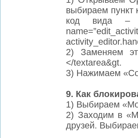
выбираем пункт 
код вида – <inp
name=”edit_act
activity_editor.ha
2) Заменяем этот 
</textarea&gt.
3) Нажимаем «Со
9. Как блокиров
1) Выбираем «Мо
2) Заходим в «М
друзей. Выбирае