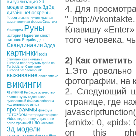
визуализация
3d
4. Для просмотр
модели скачать
3д
3д
дизайн
небоскребы
"_http://vkontakt
Город
знаки отличия
красная
армия
военная форма
Свастика
Руны
Клавишу «Enter»
Униформа
история
Норвегия
спорт
того человека, ч
питание
Бодибилдинг
Скандинавия
Эдда
картинки
tools
2) Как отметить
стимпанк
как скачать с
TurboBit.net
Загрузить файл на
Turbobit.net
Стим панк
1.Это довольно
Turbobit.net
Steampunk
выживание
апокалипсис
фотографии, на к
викинги
2. Следующий ша
язычники
Рыбаков
язычество
русь
славян
кадочников
странице, где на
рукопашный бой
самооборона
нод
антивирус
авира
программы
javascript
function(
фотозум
FOTOZOOM
фоторедактор
фото
Video
видео
sony vegas
сони
{«mid»: 0, «pid»: 
НЛО
вегас
хромокей
косомос
3д модели
on this photo!<
техника