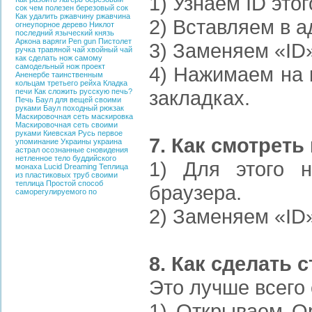
1) Узнаем ID этог
сок
чем полезен березовый сок
Как удалить ржавчину
ржавчина
2) Вставляем в а
огнеупорное дерево
Никлот
последний языческий князь
Аркона
варяги
Pen gun
Пистолет
3) Заменяем «ID
ручка
травяной чай
хвойный чай
как сделать нож самому
самодельный нож
проект
4) Нажимаем на 
Аненербе
таинственным
кольцам третьего рейха
Кладка
закладках.
печи
Как сложить русскую печь?
Печь
Баул для вещей своими
руками
Баул
походный рюкзак
Маскировочная сеть
маскировка
Маскировочная сеть своими
руками
Киевская Русь
первое
7. Как смотреть
упоминание Украины
украина
астрал
осознанные сновидения
нетленное тело буддийского
1) Для этого нео
монаха
Lucid Dreaming
Теплица
из пластиковых труб своими
теплица
Простой способ
браузера.
саморегулируемого по
2) Заменяем «ID
8. Как сделать 
Это лучше всего
1) Открываем O