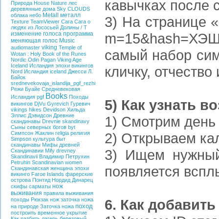
кавычках после с
Природа
House
Nature
лес
деревянные дома
Sky
CLOUDS
Metall
металл
облака
небо
3) На странице «
Texture
TeamViewer
Сага
Сага о
людях из Лососьей Долины / T
изменение голоса
программа
m=15&hash=ХЭШ&
меняющая голос
Music
viking
audiomaster
Temple of
самый набор сим
Wotan : Holy Book of the
Runes
Nordic
Odin
Pagan
Viking Age
Iceland
Исландия эпохи викингов
кличку, отчество 
Nord
Исландия
iceland
Джесси Л.
Байок
srednevekovaja_islandija_pgf_rezhi
Режи Буайе
Средневековая
Books
Исландия
pgf
Походы
5) Как узнать в
викингов
DjVu
Gyrevich
Гуревич
vikings hikes
Devidson
Хильда
Эллис Дэвидсон
Древние
1) Смотрим день
скандинавы
Drevnie skandinavy
Сыны северных богов
byt
Симпсон Жаклин
religia
религия
2) Открываем кале
Simpson
культура
быт
скандинавы
Мифы древней
3) Ищем нужный
Скандинавии
Mify drevney
Skandinavii
Владимир Петрухин
Petruhin
Scandinavian women
появляется всплы
Скандинавская женщина эпохи
викинго
Faroe Islands
фарерские
острова
Понтид
Нордид
Динарец
нож
скифы
сарматы
выживания
правила выживания
походы
Рюкзак
нож
заточка ножа
6. Как добавит
поход
на природе
Заточка ножа
построить временное укрытие
Как разбить лагерь
березовый