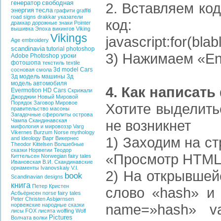
генератор
свободная
2. Вставляем код
энергия
тесла
графити
graffiti
road signs
drakkar
указатели
код:
драккар
дорожные знаки
Pointer
вышивка
Эпоха викингов
Viking
Vikings
javascript:for(bla
Age
embroidery
scandinavia
tutorial photoshop
3) Нажимаем «En
Adobe Photoshop
уроки
фотошопа
текстиль
textile
3d model Cars
сосновая смола
3д модель машины
3д
модель автомобиля
4. Как написат
Evermotion HD Cars
Скрижали
Джорджии
Новый Мировой
Порядок
Заговор
Мировое
Хотите выделить
правительство
масоны
Загадочные сферолиты острова
Чампа
Скандинавская
не возникнет
мифология и мировоззр
Varg
Vikernes
Burzum
Norse mythology
1) Заходим на с
and ideology
Варг Викернес
Theodor Kittelsen
Волшебные
сказки Норвегии
Теодор
«Просмотр HTML-к
Киттельсен
Norwegian fairy tales
Ивановская В.И.
Скандинавские
орнаменты
Ivanovskaiy V.I.
2) На открывшей
book
Scandinavian designs
книга
Петер Кристен
слово «hash» и 
Асбьёрнсен
norse fairy tales
Peter Christen Asbjørnsen
name=»hash» va
норвежские народные сказки
лисы
FOX
лисята
wolfling
Wolf
Pictures
Волчата
волки