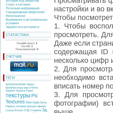
Просматривать ф
История под запретом
Спорт и питание
настройки и во в
Полезная информация
Скандинавская мифология
Чтобы посмотрет
Непознанное
Выживание в экстремальных
условиях
1. Чтобы воспол
Заработок в интернете
просмотреть. Для
СТАТИСТИКА
Даже если страни
Онлайн всего:
1
Гостей:
1
содержащая ID п
Пользователей:
0
СЧЕТЧИК
несколько цифр 
2. Для просмотр
необходимо встав
ТЕГИ
вписать номер п
антропология
Череп
Кроманьонцы
раса
Homo
Sapines
бумага
Paper
3. Для просмот
текстуры
Pic
Textures
фотографии) вст
Текстура
Грязь
Парень
человек
юноша
сфинкс
выше.
3д
City
статуи
Египет
Славяне