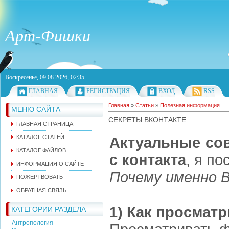
Арт-Фишки
Воскресенье, 09.08.2026, 02:35
ГЛАВНАЯ
РЕГИСТРАЦИЯ
ВХОД
RSS
Главная
»
Статьи
»
Полезная информация
МЕНЮ САЙТА
СЕКРЕТЫ ВКОНТАКТЕ
ГЛАВНАЯ СТРАНИЦА
КАТАЛОГ СТАТЕЙ
Актуальные сов
КАТАЛОГ ФАЙЛОВ
с контакта
, я п
ИНФОРМАЦИЯ О САЙТЕ
Почему именно 
ПОЖЕРТВОВАТЬ
ОБРАТНАЯ СВЯЗЬ
1) Как просмат
КАТЕГОРИИ РАЗДЕЛА
Антропология