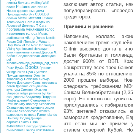
лисята
Волчата
wolfling
Wolf
заключает автор статьи, на
Pictures
волки
лес
Nature
популяризировать «перед
House
деревянные дома
Природа
небо
Sky
CLOUDS
кредиторов.
Metall
металл
облака
Texture
TeamViewer
Сага о людях из
Причины и решение
Лососьей Долины / T
Сага
программа меняющая голос
изменение голоса
Music
Напомним, коллапс эко
viking
audiomaster
Runes
Nordic
накоплением тремя крупнейш
Pagan
Odin
Temple of Wotan :
Holy Book of the
Nord
Исландия
Glitnir высокого долга в и
Viking Age Iceland
Исландия
эпохи викингов
iceland
Джесси Л.
были британцы и голландц
Байок
Средневековая Исландия
pgf
достиг 900% от ВВП. Кра
srednevekovaja_islandija_pgf_rezhi
банкротству всех трёх банков
Books
Режи Буайе
Гуревич
vikings hikes
DjVu
Gyrevich
упала на 85% по отношению 
Походы викингов
Drevnie
2009 прошли выборы. Ново
skandinavy
Devidson
Хильда
Эллис Дэвидсон
Сыны северных
следовать требованиям МВ
богов
Древние скандинавы
культура
Симпсон Жаклин
банкам Великобритании (2,35
Simpson
religia
религия
byt
быт
скандинавы
Владимир Петрухин
евро). Но против выступил н
Мифы древней Скандинавии
прислушались к избирателя
Petruhin
Mify drevney Skandinavii
Скандинавская женщина эпохи
93% жителей отказались в
викинго
Scandinavian women
фарерские острова
Faroe Islands
заморозил кредитование, Ев
Понтид
Нордид
Динарец
нож
сарматы
скифы
что если мы не примем у
выживания
походы
правила
станем северной Кубой. Н
выживания
Рюкзак
нож
заточка