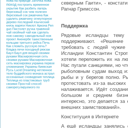
ножа на природе
Заточка ножа
северным Гаити», - констат
поход
построить временное
Рагнар Гримссон.
укрытие
Как разбить лагерь
березовый сок
чем полезен
березовый сок
ржавчина
Как
удалить ржавчину
огнеупорное
дерево
последний языческий
Поддержка
князь
варяги
Никлот
Аркона
Pen
gun
Пистолет ручка
травяной
чай
хвойный чай
как сделать
Рядовые исландцы тему 
нож самому
самодельный нож
проект Аненербе
таинственным
поддерживают. «Решение
кольцам третьего рейха
Печь
Как сложить русскую печь?
требовать с людей чужие 
Кладка печи
походный рюкзак
Исландии Константин Строг
Баул
Баул для вещей своими
руками
Маскировочная сеть
хотели переложить их на лю
своими руками
Маскировочная
сеть
маскировка
украина
первое
Нас пугали санкциями, но ч
упоминание Украины
Киевская
Русь
Lucid Dreaming
нетленное
рыболовным судам выход из
тело буддийского монаха
астрал
рыбы и у берегов полно. Р
осознанные сновидения
теплица
Теплица из пластиковых труб
протестовать из-за высоких
своими
Простой способ
саморегулируемого по
налаживается. Идёт создани
большом и среднем бизне
интересно, это делается за
внешних заимствований».
Конституция в Интернете
А ещё исландцы занялись с