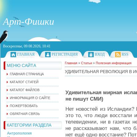
Арт-Фишки
Воскресенье, 09.08.2026, 10:41
ГЛАВНАЯ
РЕГИСТРАЦИЯ
ВХОД
RSS
Главная
»
Статьи
»
Полезная информация
МЕНЮ САЙТА
УДИВИТЕЛЬНАЯ РЕВОЛЮЦИЯ В 
ГЛАВНАЯ СТРАНИЦА
КАТАЛОГ СТАТЕЙ
КАТАЛОГ ФАЙЛОВ
Удивительная мирная ислан
не пишут СМИ)
ИНФОРМАЦИЯ О САЙТЕ
ПОЖЕРТВОВАТЬ
Нет новостей из Исландии? 
ОБРАТНАЯ СВЯЗЬ
это то, что люди восстали и
телевидении, ни в газетах 
КАТЕГОРИИ РАЗДЕЛА
не рассказывают нам, что 
Антропология
нет ещё одно восстание? Пот