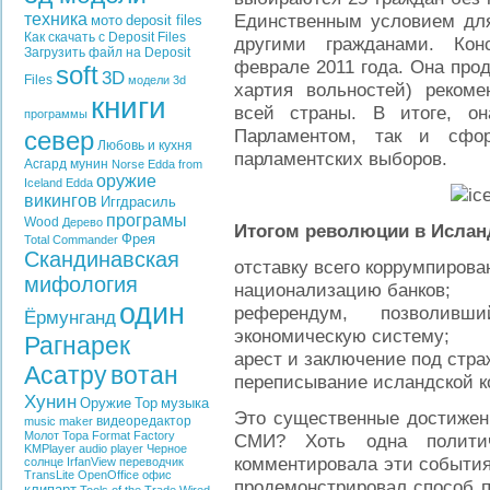
техника
Единственным условием для
мото
deposit files
Как скачать с Deposit Files
другими гражданами. Кон
Загрузить файл на Deposit
феврале 2011 года. Она прод
soft
3D
Files
модели
3d
хартия вольностей) рекоме
книги
всей страны. В итоге, о
программы
Парламентом, так и сфо
север
Любовь и кухня
парламентских выборов.
Асгард
мунин
Norse Edda from
оружие
Iceland
Edda
викингов
Иггдрасиль
програмы
Wood
Дерево
Итогом революции в Ислан
Фрея
Total Commander
Скандинавская
отставку всего коррумпирова
мифология
национализацию банков;
один
референдум, позволивш
Ёрмунганд
экономическую систему;
Рагнарек
арест и заключение под стра
Асатру
вотан
переписывание исландской 
Хунин
Оружие
Тор
музыка
Это существенные достижени
видеоредактор
music maker
Молот Тора
Format Factory
СМИ? Хоть одна полити
KMPlayer
audio player
Черное
комментировала эти события
солнце
IrfanView
переводчик
TransLite
OpenOffice
офис
продемонстрировал способ 
клипарт