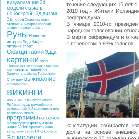
визуализация
3d
течение следующих 15 лет с 
модели скачать
2010 год - Жители Исланди
небоскребы
3д дизайн
референдума.
3д
Город
Свастика
знаки
В январе 2010-го президен
отличия
Униформа
красная
армия
военная форма
народном голосовании относи
Руны
Норвегия
В марте референдум и отказ
история
Бодибилдинг
с перевесом в 93% голосов.
питание
спорт
Скандинавия
Эдда
картинки
tools
Turbobit.net
Steampunk
стимпанк
как скачать с TurboBit.net
Загрузить файл на Turbobit.net
выживание
Стим панк
апокалипсис
викинги
язычники
язычество славян
русь
Рыбаков
самооборона
рукопашный бой
кадочников
нод
антивирус
авира
программы
FOTOZOOM
фоторедактор
фотозум
фото
конституции собирается но
видео
Video
хромокей
сони
долга на основе внешних
НЛО
вегас
sony vegas
косомос
3д модели
выбираются 25 граждан без 