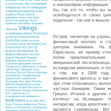
Tools of the Trade
Wired
бестопливный
и контролёров информации. 
Communication
генератор
тесла
свободная
бы, так это то, чтобы вы з
энергия
ротовертер
graffiti
освободиться от своих цеп
графити
Pointer
drakkar
дорожные знаки
road signs
подальше - так они и вышли 
указатели
драккар
Эпоха
викингов
embroidery
вышивка
Vikings
Viking Age
scandinavia
Adobe Photoshop
Остров, несмотря на угрозы
уроки фотошопа
tutorial
photoshop
textile
текстиль
финансовый коллапс в ст
3d model Cars
сосновая смола
центром внимания. На ф
Evermotion HD Cars
3д
модель автомобиля
3д
Евросоюза, её пример «тих
модель машины
Заговор
более привлекательным
Новый Мировой Порядок
Мировое правительство
американской писательницы 
Скрижали Джорджии
масоны
Загадочные сферолиты острова
исландская революция, и поч
Чампа
Варг Викернес
Varg
о том, как в 2008 году 
Vikernes
Burzum
Norse mythology
and ideology
Скандинавская
финансового кризиса, и как 
мифология и мировоззр
Norwegian fairy tales
Theodor
при этом отказавшись выпол
Kittelsen
Волшебные сказки
Норвегии
Теодор Киттельсен
частных банкиров. Таким ж
Scandinavian designs
Ивановская
Греции, Италии и другим с
В.И.
Ivanovskaiy V.I.
Скандинавские орнаменты
взглянут на Исландию. Н
book
книга
norse fairy tales
интересам, когда крохотная с
Peter Christen Asbjørnsen
Петер
Кристен Асбьёрнсен
норвежские
является суверенным. Во
народные сказки
FOX
лисы