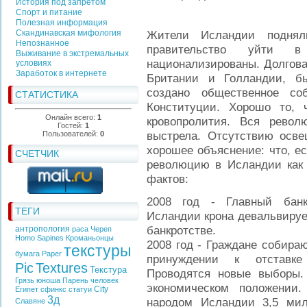
История под запретом
Спорт и питание
Полезная информация
Скандинавская мифология
Жители Исландии поднял
Непознанное
правительство уйти 
Выживание в экстремальных
национализированы. Долгов
условиях
Заработок в интернете
Британии и Голландии, б
создано общественное со
СТАТИСТИКА
Конституции. Хорошо то,
Онлайн всего:
1
кровопролития. Вся рево
Гостей:
1
выстрела. Отсутствию осв
Пользователей:
0
хорошее объяснение: что, е
СЧЕТЧИК
революцию в Исландии как 
фактов:
2008 год - Главный банк
ТЕГИ
Исландии крона девальвирует
банкротстве.
антропология
раса
Череп
Homo Sapines
Кроманьонцы
2008 год - Граждане собира
текстуры
бумага
Paper
принуждении к отставке
Pic
Textures
Текстура
Проводятся новые выборы.
Грязь
юноша
Парень
человек
экономическом положении
City
Египет
сфинкс
статуи
3д
народом Исландии 3,5 ми
Славяне