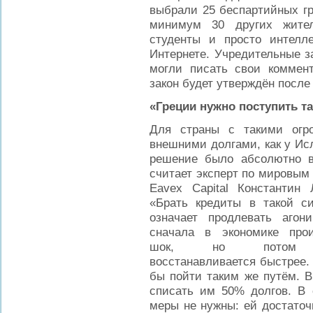
выбрали 25 беспартийных гр
минимум 30 других жител
студенты и просто интелл
Интернете. Учредительные з
могли писать свои коммен
закон будет утверждён посл
«Греции нужно поступить та
Для страны с такими огр
внешними долгами, как у Ис
решение было абсолютно в
считает эксперт по мировым
Eavex Capital Константин 
«Брать кредиты в такой с
означает продлевать агон
сначала в экономике прои
шок, но потом
восстанавливается быстрее.
бы пойти таким же путём. В
списать им 50% долгов. В 
меры не нужны: ей достаточ