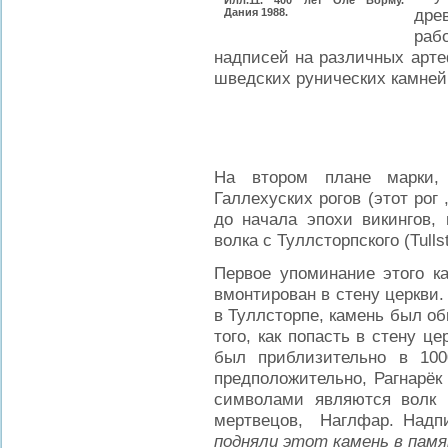
Илл.11. 400 лет Оле Ворму.
дре
Дания 1988.
раб
надписей на различных арте
шведских рунических камней
На втором плане марки,
Галлехуских рогов (этот рог
до начала эпохи викингов,
волка с Туллсторпского (Tulls
Первое упоминание этого ка
вмонтирован в стену церкви. 
в Туллсторпе, камень был об
того, как попасть в стену це
был приблизительно в 100
предположительно, Рагнарёк
символами являются волк 
мертвецов, Наглфар. Надпи
подняли этот камень в пам