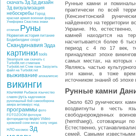
скачать
3д
3д дизайн
Рунные камни и поминальн
3д визуализация
практически по всей терр
небоскребы
Город
(Кенсингтонский руничес
красная армия
военная форма
найденного на территории во
Униформа
Свастика
знаки
Руны
Украине. Но, естественно,
отличия
камней находится на тер
Норвегия
история
питание
Бодибилдинг
спорт
насчитывается более 6 тыс
Скандинавия
Эдда
период с 4 по 17 век, т
картинки
принадлежат эпохе викинго
tools
Steampunk
как скачать с
самых местах, на которых 
TurboBit.net
стимпанк
Являясь частью культурного
Turbobit.net
Стим панк
Загрузить
файл на Turbobit.net
эти камни, в тоже врем
выживание
апокалипсис
источником знаний об эпохе 
викинги
Рунные камни Дан
язычники
Рыбаков
язычество
русь
славян
кадочников
рукопашный бой
самооборона
Около 620 рунических кам
авира
антивирус
нод
воздвигнуты в честь яз
программы
фото
свободнорожденных воино
FOTOZOOM
фотозум
видео
Video
фоторедактор
(hemthaegi), сотоварищи по п
хромокей
сони вегас
sony vegas
3д
Естественно, устанавливалис
НЛО
косомос
семей. Самыми известными 