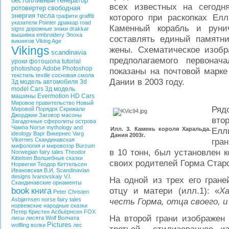
бестопливный генератор
всех известных на сегод
ротовертер
свободная
энергия
тесла
которого при раскопках Елл
графити
graffiti
указатели
Pointer
драккар
road
Каменный корабль и руни
signs
дорожные знаки
drakkar
вышивка
embroidery
Эпоха
составлять единый памятн
викингов
Viking Age
Vikings
жены. Схематическое изобр
scandinavia
предполагаемого первона
уроки фотошопа
tutorial
photoshop
Adobe Photoshop
показаны на почтовой марк
текстиль
textile
сосновая смола
Дании в 2003 году.
3д модель автомобиля
3d
model Cars
3д модель
машины
Evermotion HD Cars
Мировое правительство
Новый
Ряд
Мировой Порядок
Скрижали
Джорджии
Заговор
масоны
вто
Загадочные сферолиты острова
Чампа
Norse mythology and
Илл. 3. Камень короля Харальда.
Елл
ideology
Варг Викернес
Varg
Дания 2003г.
Vikernes
Скандинавская
гра
мифология и мировоззр
Burzum
в 10 тонн, был установлен
Norwegian fairy tales
Theodor
Kittelsen
Волшебные сказки
своих родителей Горма Стар
Норвегии
Теодор Киттельсен
Ивановская В.И.
Scandinavian
designs
Ivanovskaiy V.I.
На одной из трех его гран
Скандинавские орнаменты
book
отцу и матери (илл.1): «
Х
книга
Peter Christen
Asbjørnsen
norse fairy tales
честь Горма, отца своего, 
норвежские народные сказки
Петер Кристен Асбьёрнсен
FOX
На второй грани изображен
лисы
лисята
Wolf
Волчата
Pictures
wolfling
волки
лес