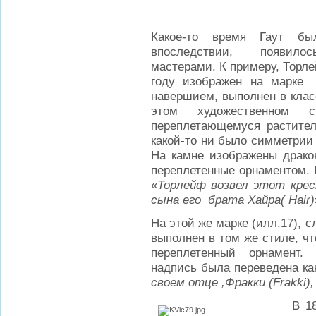
Какое-то время Гаут бы
впоследствии, появилос
мастерами. К примеру, Торлей
году изображен на марке 
навершием, выполнен в клас
этом художественном с
переплетающемуся растите
какой-то ни было симметрии
На камне изображены драко
переплетенные орнаментом. 
«
Торлейф возвел этот крест
сына его брата Хайра( Hair)
На этой же марке (илл.17), 
выполнен в том же стиле, чт
переплетенный орнамент.
надпись была переведена как
своем отце ,Фракки (Frakki),
В 1