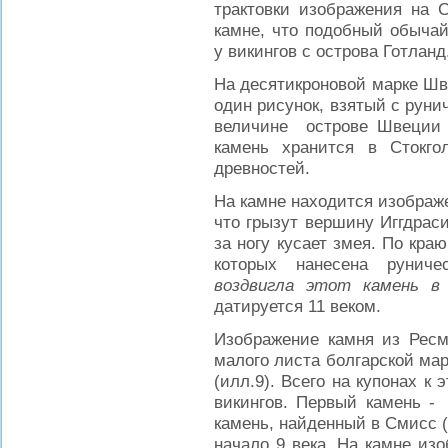
трактовки изображения на 
камне, что подобный обычай
у викингов с острова Готланд
На десятикроновой марке Шв
один рисунок, взятый с руни
величине острове Швеции 
камень хранится в Стокг
древностей.
На камне находится изображ
что грызут вершину Иггдрас
за ногу кусает змея. По кра
которых нанесена руниче
воздвигла этот камень в
датируется 11 веком.
Изображение камня из Рес
малого листа болгарской марк
(илл.9). Всего на купонах к
викингов. Первый камень - 
камень, найденный в Смисс 
начало 9 века. На камне изо