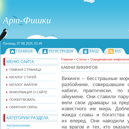
Арт-Фишки
Пятница, 07.08.2026, 05:49
ГЛАВНАЯ
РЕГИСТРАЦИЯ
ВХОД
RSS
Главная
»
Статьи
»
Скандинавская мифологи
МЕНЮ САЙТА
КАМНИ ВИКИНГОВ
ГЛАВНАЯ СТРАНИЦА
КАТАЛОГ СТАТЕЙ
Викинги – бесстрашные мор
разбойники, совершавшие 
КАТАЛОГ ФАЙЛОВ
набеги, практически, по 
ИНФОРМАЦИЯ О САЙТЕ
ойкумене. Они ставили пару
ПОЖЕРТВОВАТЬ
вели свои драккары за пре
ОБРАТНАЯ СВЯЗЬ
известного им мира. Добле
жажда славы и богатства 
КАТЕГОРИИ РАЗДЕЛА
их вперед. Они наводили 
Антропология
на врагов и тех, кто оказал