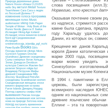
третьей – стилизованное из
Природа
деревянные дома
Nature
House
облака
CLOUDS
слова посвящения (илл.3)
металл
Metall
небо
Sky
Texture
Норвегию, кто крестил дат
TeamViewer
Сага
Сага о людях
из Лососьей Долины / T
изменение голоса
программа
Оказывая почтение своим род
меняющая голос
Music
из надписи, стремится расс
viking
audiomaster
Odin
Pagan
Temple of Wotan : Holy Book of the
камне была сделана, предпол
Runes
Nordic
Джесси Л. Байок
Исландия
Viking Age Iceland
году Харальду удалось д
Исландия эпохи викингов
iceland
Дании, из которых он, совм
Nord
pgf
Средневековая
Исландия
srednevekovaja_islandija_pgf_rezhi
Крещение же данов Харальдо
Books
Режи Буайе
DjVu
короля Дании католическая 
Походы викингов
vikings hikes
Gyrevich
Гуревич
Drevnie
марке 2003 года, посвящен
skandinavy
Древние скандинавы
Сыны северных богов
Хильда
марки можно увидеть зо
Эллис Дэвидсон
Devidson
культура
Симпсон Жаклин
быт
Синезубого» изготовленн
религия
Simpson
religia
byt
Национальном музее Копенга
Владимир Петрухин
Мифы
древней Скандинавии
Mify
drevney Skandinavii
Petruhin
В 1994 г. памятники в Елл
скандинавы
Scandinavian women
Скандинавская женщина эпохи
церковь, были зарегистр
викинго
фарерские острова
Faroe Islands
Динарец
Нордид
всемирного наследия ЮНЕС
нож
Понтид
сарматы
скифы
одним из национальных симв
выживания
Рюкзак
походы
правила выживания
нож
заточка
древние языческие обычаи
ножа на природе
Заточка ножа
поход
Еллинг – эта та поворотная
построить временное
укрытие
Как разбить лагерь
чем