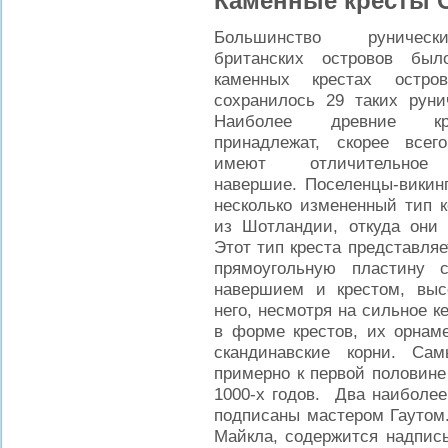
Каменные кресты 
Большинство руничес
британских островов был
каменных крестах остро
сохранилось 29 таких руни
Наиболее древние кр
принадлежат, скорее всег
имеют отличительное 
навершие. Поселенцы-викин
несколько измененный тип к
из Шотландии, откуда они
Этот тип креста представля
прямоугольную пластину 
навершием и крестом, выс
него, несмотря на сильное к
в форме крестов, их орнам
скандинавские корни. Са
примерно к первой половине
1000-х годов. Два наиболее
подписаны мастером Гаутом. 
Майкла, содержится надпись