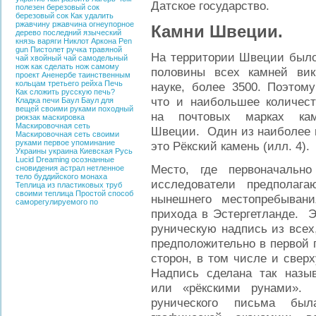
Датское государство.
полезен березовый сок
березовый сок
Как удалить
ржавчину
ржавчина
огнеупорное
Камни Швеции.
дерево
последний языческий
князь
варяги
Никлот
Аркона
Pen
gun
Пистолет ручка
травяной
На территории Швеции был
чай
хвойный чай
самодельный
нож
как сделать нож самому
половины всех камней вик
проект Аненербе
таинственным
кольцам третьего рейха
Печь
науке, более 3500. Поэтому
Как сложить русскую печь?
что и наибольшее количес
Кладка печи
Баул
Баул для
вещей своими руками
походный
на почтовых марках кам
рюкзак
маскировка
Маскировочная сеть
Швеции. Один из наиболее 
Маскировочная сеть своими
руками
первое упоминание
это Рёкский камень (илл. 4).
Украины
украина
Киевская Русь
Lucid Dreaming
осознанные
Место, где первоначальн
сновидения
астрал
нетленное
тело буддийского монаха
исследователи предполаг
Теплица из пластиковых труб
своими
теплица
Простой способ
нынешнего местопребыван
саморегулируемого по
прихода в Эстергетланде. Э
руническую надпись из всех
предположительно в первой п
сторон, в том числе и свер
Надпись сделана так назы
или «рёкскими рунами». 
рунического письма был