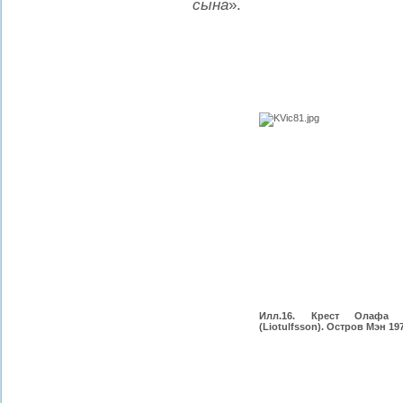
сына
».
Илл.16. Крест Олафа 
(Liotulfsson). Остров Мэн 197