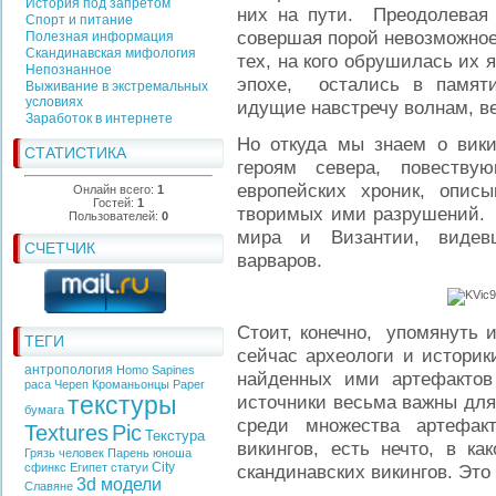
История под запретом
них на пути. Преодолевая т
Спорт и питание
совершая порой невозможное
Полезная информация
Скандинавская мифология
тех, на кого обрушилась их 
Непознанное
эпохе, остались в памяти
Выживание в экстремальных
условиях
идущие навстречу волнам, 
Заработок в интернете
Но откуда мы знаем о вики
СТАТИСТИКА
героям севера, повеств
европейских хроник, опи
Онлайн всего:
1
Гостей:
1
творимых ими разрушений. И
Пользователей:
0
мира и Византии, видев
СЧЕТЧИК
варваров.
Стоит, конечно, упомянуть 
ТЕГИ
сейчас археологи и историк
антропология
Homo Sapines
найденных ими артефакто
раса
Череп
Кроманьонцы
Paper
текстуры
источники весьма важны для 
бумага
среди множества артефак
Textures
Pic
Текстура
викингов, есть нечто, в ка
Грязь
человек
Парень
юноша
City
сфинкс
Египет
статуи
скандинавских викингов. Эт
3d модели
Славяне