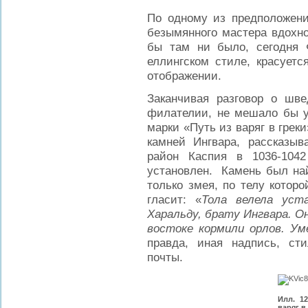
По одному из предположени
безымянного мастера вдохно
бы там ни было, сегодня 
еллингском стиле, красуетс
отображении.
Заканчивая разговор о шв
филателии, не мешало бы 
марки «Путь из варяг в грек
камней Ингвара, рассказы
район Каспия в 1036-104
установлен. Камень был най
только змея, по телу котор
гласит: «
Тола велела уст
Харальду, брату Ингвара. О
востоке кормили орлов. Ум
правда, иная надпись, ст
почты.
Илл. 1
варяг в