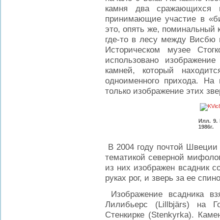
камня два сражающихся в
принимающие участие в «б
это, опять же, поминальный
где-то в лесу между Висбю 
Историческом музее Стог
использовано изображение
камней, который находитс
одноименного прихода. На 
только изображение этих зв
Илл. 9.
1986г.
В 2004 году почтой Швеции 
тематикой северной мифолог
из них изображен всадник с
руках рог, и зверь за ее спин
Изображение всадника взя
Лилибьерс (Lillbjärs) на 
Стенкирке (Stenkyrka). Кам