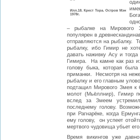
оди
име
Илл.18. Крест Тора. Остров Мэн
Бог
1978г.
одн
– рыбалке на Мирового 
популярен в древнескандина
отправляются на рыбалку. То
рыбалку, ибо Гимир не хоте
давать наживку Асу и тогда
Гимира. На камне как раз и
голову быка, которая была
приманки. Несмотря на неже
рыбалку и его главным улово
подтащил Мирового Змея к б
молот (Мьёллнир), Гимир пе
вслед за Змеем устремил
последнему голову. Возмож
при Рагнарёке, когда Ермун
ему голову, он успеет отойт
мертвого чудовища убьет его
Время викингов уже давно