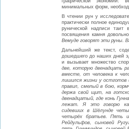
графической экономии: 
минимальных форм, необход
В чтении рун у исследовате
практически полное единодуш
рунической надписи таит 
посвящения камня довольно
Вемуде говорят эти руны. В
Дальнейший же текст, сод
дошедшего до наших дней эд
и вызывает множество спор
две, которую двенадцать ра
вместе, от человека к чел
лишился жизни у остготов и
правил, смелый в бою, корм
держа свой щит, на готско
двенадцатый, где конь Гунн
лежат. Я это говорю ка
сидевших в Шёлунде четы
четырёх братьев. Пять и
Рейдульфов, сыновей Ругу
пять Гуннмундов, сыновей 