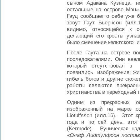
сыном Адакана Кузнеца, н
остальные на острове Мэн»
Гауд сообщает о себе уже б
зовут Гаут Бьернсон (илл.
видимо, относящейся к о
делающий его кресты узнав
было смешение кельтского и
После Гаута на острове по
последователями. Они ввел
который отсутствовал в
появились изображения: жи
гибель богов и другие сюже
работы являются прекрас
христианства в переходный 
Одним из прекрасных обр
изображенный на марке о
Liotulfsson (илл.16). Этот 
года и по сей день, этот
(Kermode). Руническая над
«
Олаф Лиотулфсон постави