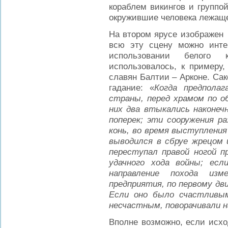
кораблем викингов и группо
окружившие человека лежащ
На втором ярусе изображен 
всю эту сцену можно инте
использовании белого 
использовалось, к примеру
славян Балтии – Арконе. Сак
гадание: «
Когда предполаг
страны, перед храмом по о
них два втыкались наконеч
поперек; эти сооружения р
конь, во время выступления
выводился в сбруе жрецом 
переступал правой ногой п
удачного хода войны; ес
направление похода из
предприятия, по первому дв
Если оно было счастливым
несчастным, поворачивали н
Вполне возможно, если исхо