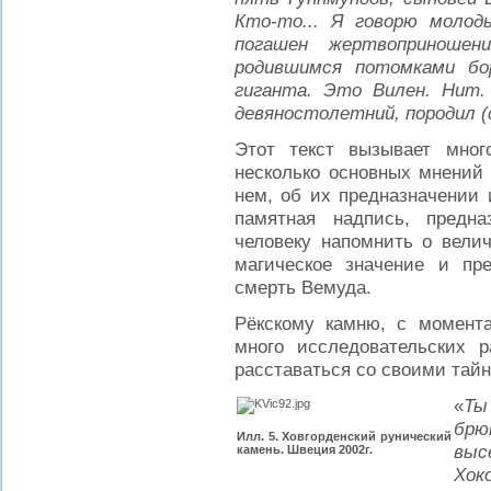
Кто-то... Я говорю молод
погашен жертвоприноше
родившимся потомками бо
гиганта. Это Вилен. Нит.
девяностолетний, породил (
Этот текст вызывает мног
несколько основных мнений 
нем, об их предназначении
памятная надпись, предн
человеку напомнить о велич
магическое значение и п
смерть Вемуда.
Рёкскому камню, с момента
много исследовательских 
расставаться со своими та
«
Ты
брю
Илл. 5. Ховгорденский рунический
выс
камень. Швеция 2002г.
Хок