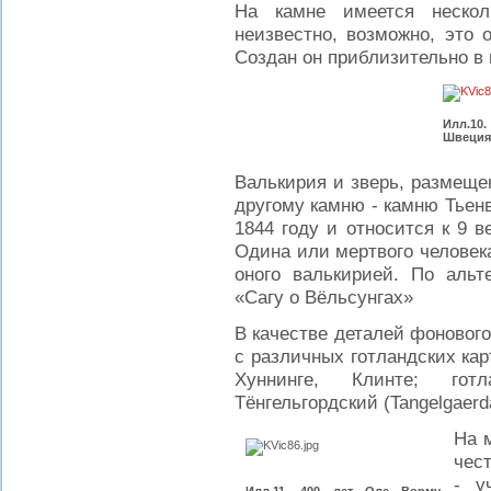
На камне имеется нескол
неизвестно, возможно, это 
Создан он приблизительно в н
Илл.10
Швеция 
Валькирия и зверь, размеще
другому камню - камню Тьенв
1844 году и относится к 9 
Одина или мертвого человек
оного валькирией. По альт
«Сагу о Вёльсунгах»
В качестве деталей фоновог
с различных готландских кар
Хуннинге, Клинте; гот
Тёнгельгордский (Tangelgaerd
На 
чес
- у