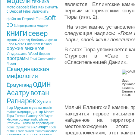
модели
техника
являются Еллингские камн
мото
deposit files
Как скачать
первым историческим кону
с Deposit Files
Загрузить
soft
Тюры (илл. 2).
файл на Deposit Files
3D
3d программы
модели
На этом камне, установленн
книги
север
следующая надпись: «
Горм 
Тюры, своей жены повелите
мунин
Асгард
Любовь и кухня
Edda
Norse Edda from Iceland
оружие викингов
В сагах Тюра упоминается к
Иггдрасиль
Wood
Дерево
Стурлсон в «Саге о Х
програмы
Total Commander
«Спасительницей Дании».
Фрея
Скандинавская
мифология
Илл
один
Ёрмунганд
Руниче
кам
Асатру
вотан
Еллинг
1953г.
Рагнарек
Хунин
Малый Еллингский камень пр
Тор
Оружие
музыка
music
видеоредактор
maker
Молот
находится первое письмен
Тора
Format Factory
KMPlayer
найденное на террито
Черное солнце
audio player
IrfanView
TransLite
переводчик
местонахождение этого
клипарт
офис
OpenOffice
Tools
of the Trade
Wired Communication
предположениям, этот камен