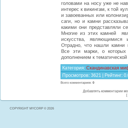
головами на носу уже не на
интерес к викингам, к той ку
и завоеванных или колонизир
саги, но и камни рассказыв
какими они представляли с
Многие из этих камней яв
искусства, являющимися и
Отрадно, что нашли камни 
Все эти марки, о которых
дополнением к тематической 
Категория
:
Скандинавская ми
Просмотров
:
3621
|
Рейтинг
:
0.
Всего комментариев
:
0
Добавлять комментарии мо
[
COPYRIGHT MYCORP © 2026