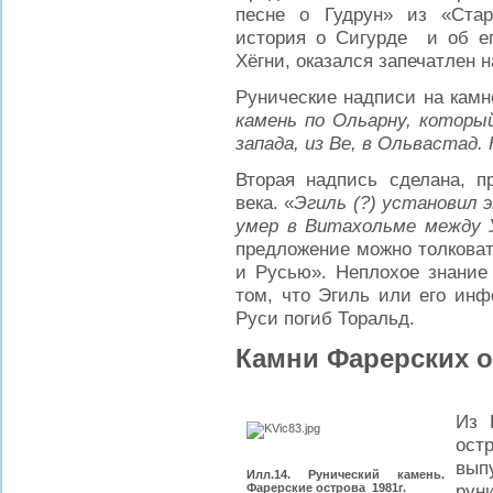
песне о Гудрун» из «Ста
история о Сигурде и об е
Хёгни, оказался запечатлен н
Рунические надписи на камн
камень по Ольарну, который
запада, из Ве, в Ольвастад
Вторая надпись сделана, п
века. «
Эгиль (?) установил 
умер в Витахольме между 
предложение можно толковат
и Русью». Неплохое знание
том, что Эгиль или его инф
Руси погиб Торальд.
Камни Фарерских 
Из 
ост
вып
Илл.14. Рунический камень.
рун
Фарерские острова 1981г.