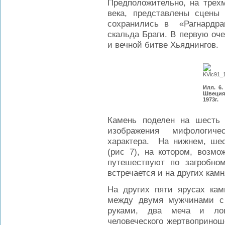
Предположительно, на трехм
века, представлены сцены 
сохранились в «Рагнардра
скальда Браги. В первую оч
и вечной битве Хьяднингов.
Илл. 6.
Швеция
1973г.
Камень поделен на шесть 
изображения мифологичес
характера. На нижнем, шес
(рис 7), на котором, возмо
путешествуют по загробно
встречается и на других камн
На других пяти ярусах ка
между двумя мужчинами с 
руками, два меча и лоша
человеческого жертвоприно