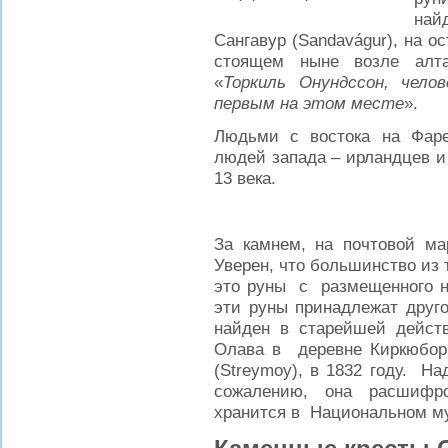
най
Сангавур (Sandavágur), на ос
стоящем ныне возле алта
«
Торкиль Онундссон, чело
первым на этом месте
».
Людьми с востока на Фаре
людей запада – ирландцев и
13 века.
За камнем, на почтовой ма
Уверен, что большинство из т
это руны с размещенного на
эти руны принадлежат друг
найден в старейшей дейст
Олава в деревне Киркюбор 
(Streymoy), в 1832 году. Н
сожалению, она расшифр
хранится в Национальном му