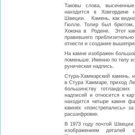
Таковы слова, высеченные
находится в Ховгордене 
Швеции. Камень, как видно 
Гюлле. Толир был брютом,
Хокона в Родене. Этот кам
правившего приблизительно
отнести и создание вышепри
На камне изображен большо
поменьше. Именно по телу и
руническая надпись.
Стура-Хаммарский камень, н
в Стура Хаммаре, приход Лер
большинству готландских
надписей и относится к ка
находится четыре камня ф
камнях «поистрепались» за
расшифровке.
В 1973 году почтой Швеции 
изображением деталей с