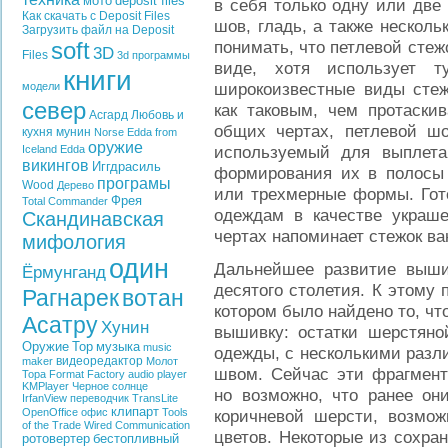
мото
deposit files
в себя только одну или две
Как скачать с Deposit Files
шов, гладь, а также несколь
Загрузить файл на Deposit
soft
понимать, что петлевой стеж
3D
Files
3d программы
виде, хотя использует т
книги
широкоизвестные виды стеж
модели
север
как таковым, чем протаски
Асгард
Любовь и
общих чертах, петлевой ш
кухня
мунин
Norse Edda from
оружие
используемый для выплета
Iceland
Edda
викингов
Иггдрасиль
формирования их в полосы 
програмы
Wood
Дерево
или трехмерные формы. Гот
Фрея
Total Commander
одеждам в качестве украш
Скандинавская
чертах напоминает стежок ва
мифология
один
Дальнейшее развитие выши
Ёрмунганд
десятого столетия. К этому 
Рагнарек
вотан
котором было найдено то, ч
Асатру
Хунин
вышивку: остатки шерстяно
Оружие
Тор
музыка
music
одежды, с несколькими раз
видеоредактор
maker
Молот
швом. Сейчас эти фрагмент
Тора
Format Factory
audio player
KMPlayer
Черное солнце
но возможно, что ранее он
IrfanView
переводчик
TransLite
клипарт
OpenOffice
офис
Tools
коричневой шерсти, возмож
of the Trade
Wired Communication
цветов. Некоторые из сохра
ротовертер
бестопливный