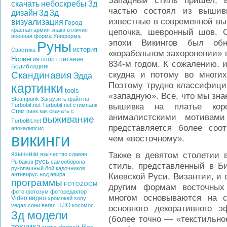
Западный стиль пришел, в
скачать
небоскребы
3д
частью состоял из вышив
дизайн
3д
3д
известные в современной вы
визуализация
Город
красная армия
знаки отличия
цепочка, шевронный шов. 
военная форма
Униформа
эпохи Викингов был об
Руны
история
Свастика
«корабельном захоронении» в
Норвегия
спорт
питание
834-м годом. К сожалению, 
Бодибилдинг
скудна и потому во многи
Скандинавия
Эдда
Поэтому трудно классифицир
картинки
tools
«западную». Все, что мы зн
Steampunk
Загрузить файл на
вышивка на платье кор
Turbobit.net
Turbobit.net
стимпанк
Стим панк
как скачать с
анималистскими мотивами
выживание
TurboBit.net
представляется более соо
апокалипсис
викинги
чем «восточному».
Также в девятом столетии в
язычники
язычество славян
русь
Рыбаков
самооборона
стиль, представленный в Б
рукопашный бой
кадочников
антивирус
нод
авира
Киевской Руси, Византии, и
программы
FOTOZOOM
другим формам восточных
фото
фотозум
фоторедактор
многом основываются на 
Video
видео
хромокей
sony
НЛО
vegas
сони вегас
косомос
основного декоративного э
3д модели
(более точно — «текстильно
техника