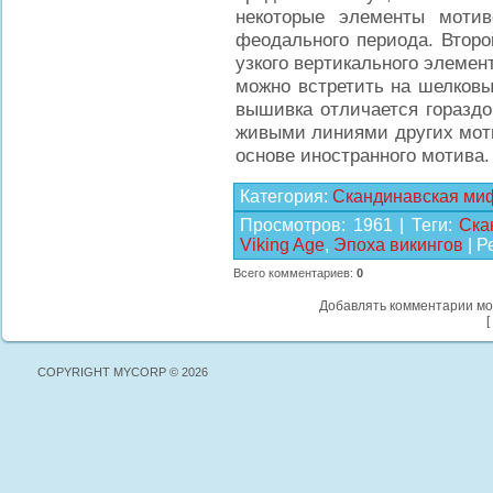
некоторые элементы мотив
феодального периода. Второ
узкого вертикального элемен
можно встретить на шелковы
вышивка отличается гораздо
живыми линиями других моти
основе иностранного мотива.
Категория
:
Скандинавская ми
Просмотров
:
1961
|
Теги
:
Ска
Viking Age
,
Эпоха викингов
|
Р
Всего комментариев
:
0
Добавлять комментарии мо
[
COPYRIGHT MYCORP © 2026