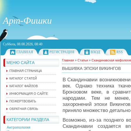
Арт-Фишки
Суббота, 08.08.2026, 08:40
ГЛАВНАЯ
РЕГИСТРАЦИЯ
ВХОД
RSS
Главная
»
Статьи
»
Скандинавская мифологи
МЕНЮ САЙТА
ВЫШИВКА ЭПОХИ ВИКИНГОВ
ГЛАВНАЯ СТРАНИЦА
КАТАЛОГ СТАТЕЙ
В Скандинавии возникновени
век. Однако техника тка
КАТАЛОГ ФАЙЛОВ
Бронзовом веке, в сравни
ИНФОРМАЦИЯ О САЙТЕ
народами. Тем не менее,
ПОЖЕРТВОВАТЬ
захоронений эпохи Викингов
ОБРАТНАЯ СВЯЗЬ
приняло множество детально
Возможно, из-за позднего в
КАТЕГОРИИ РАЗДЕЛА
Скандинавии создается вп
Антропология