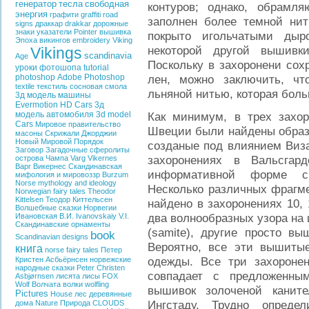
генератор
тесла
свободная
контуров; однако, обрам
энергия
графити
graffiti
road
заполнен более темной нит
signs
драккар
drakkar
дорожные
знаки
указатели
Pointer
вышивка
покрыто игольчатыми дыр
Эпоха викингов
embroidery
Viking
некоторой другой вышивк
Vikings
scandinavia
Age
Поскольку в захоронени сох
уроки фотошопа
tutorial
photoshop
Adobe Photoshop
лен, можно заключить, ч
textile
текстиль
сосновая смола
льняной нитью, которая боль
3д модель машины
Evermotion HD Cars
3д
модель автомобиля
3d model
Как минимум, в трех захор
Cars
Мировое правительство
Швеции были найдены образ
масоны
Скрижали Джорджии
Новый Мировой Порядок
созданые под влиянием Виз
Заговор
Загадочные сферолиты
захоронениях в Вальсгар
острова Чампа
Varg Vikernes
Варг Викернес
Скандинавская
информативной форме с
мифология и мировоззр
Burzum
Norse mythology and ideology
Несколько различных фрагм
Norwegian fairy tales
Theodor
Kittelsen
Теодор Киттельсен
найдено в захоронениях 10,
Волшебные сказки Норвегии
два волнообразных узора на
Ивановская В.И.
Ivanovskaiy V.I.
Скандинавские орнаменты
(samite), другие просто в
book
Scandinavian designs
Вероятно, все эти вышиты
книга
norse fairy tales
Петер
одежды. Все три захороне
Кристен Асбьёрнсен
норвежские
народные сказки
Peter Christen
совпадает с предложенны
Asbjørnsen
лисята
лисы
FOX
Wolf
Волчата
волки
wolfling
вышивок золоченой канит
Pictures
House
лес
деревянные
Ингстаду. Трудно опреде
дома
Nature
Природа
CLOUDS