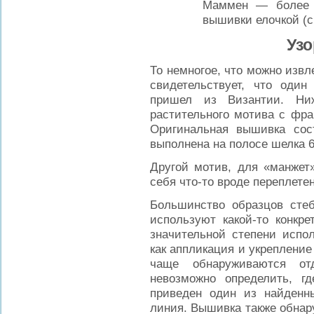
Маммен — более п
вышивки елочкой (см
Уз
То
немногое, что можно извл
свидетельствует, что оди
пришел из Византии. Ниж
растительного мотива с фра
Оригинальная вышивка сос
выполнена на полосе шелка 6
Другой мотив, для «манжет
себя что-то вроде переплете
Большинство образцов стеб
используют какой-то конкре
значительной степени испол
как аппликация и укрепление 
чаще обнаруживаются от
невозможно определить, г
приведен один из найденн
линия. Вышивка также обнар