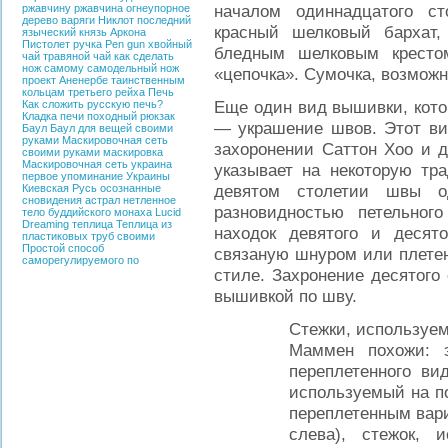
началом одиннадцатого с
ржавчину
ржавчина
огнеупорное
дерево
варяги
Никлот
последний
красный шелковый бархат,
языческий князь
Аркона
Пистолет ручка
Pen gun
хвойный
бледным шелковым кресто
чай
травяной чай
как сделать
нож самому
самодельный нож
«цепочка». Сумочка, возможн
проект Аненербе
таинственным
кольцам третьего рейха
Печь
Еще один вид вышивки, кото
Как сложить русскую печь?
Кладка печи
походный рюкзак
— украшение швов. Этот ви
Баул
Баул для вещей своими
руками
Маскировочная сеть
захоронении Саттон Хоо и д
своими руками
маскировка
Маскировочная сеть
украина
указывает на некоторую тр
первое упоминание Украины
девятом столетии швы о
Киевская Русь
осознанные
сновидения
астрал
нетленное
разновидностью петельног
тело буддийского монаха
Lucid
Dreaming
теплица
Теплица из
находок девятого и десят
пластиковых труб своими
Простой способ
связаную шнуром или плете
саморегулируемого по
стиле. Захронение десятого
вышивкой по шву.
Стежки,
используем
Маммен похожи: 
переплетенного ви
используемый на по
переплетенным вари
слева), стежок, 