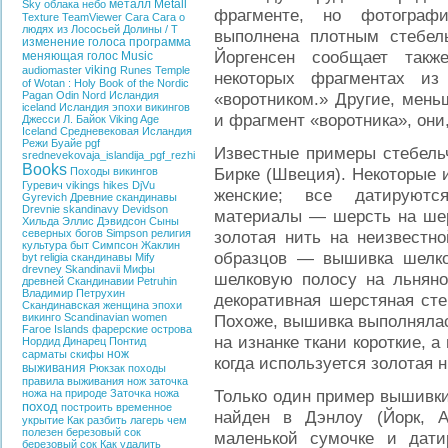
металл
Metall
Sky
облака
небо
фрагменте, но фотографи
Texture
TeamViewer
Сага
Сага о
людях из Лососьей Долины / T
выполнена плотным стебел
изменение голоса
программа
Йоргенсен сообщает так
меняющая голос
Music
viking
audiomaster
Runes
Temple
некоторых фрагментах из
of Wotan : Holy Book of the
Nordic
Pagan
Odin
Nord
Исландия
«воротником.» Другие, мень
iceland
Исландия эпохи викингов
и фрагмент «воротника», они
Джесси Л. Байок
Viking Age
Iceland
Средневековая Исландия
Режи Буайе
pgf
Известные примеры стебель
srednevekovaja_islandija_pgf_rezhi
Books
Бирке (Швеция). Некоторые 
Походы викингов
Гуревич
vikings hikes
DjVu
женские; все датируютс
Gyrevich
Древние скандинавы
Drevnie skandinavy
Devidson
материалы — шерсть на шерс
Хильда Эллис Дэвидсон
Сыны
северных богов
Simpson
религия
золотая нить на неизвестн
культура
быт
Симпсон Жаклин
образцов — вышивка шелко
byt
religia
скандинавы
Mify
drevney Skandinavii
Мифы
шелковую полосу на льнян
древней Скандинавии
Petruhin
Владимир Петрухин
декоративная шерстяная сте
Скандинавская женщина эпохи
викинго
Scandinavian women
Похоже, вышивка выполнялась
Faroe Islands
фарерские острова
на изнанке ткани короткие, 
Нордид
Динарец
Понтид
нож
сарматы
скифы
когда используется золотая н
выживания
Рюкзак
походы
правила выживания
нож
заточка
Только один пример вышивки
ножа на природе
Заточка ножа
поход
построить временное
найден в Дэнлоу (Йорк, 
укрытие
Как разбить лагерь
чем
полезен березовый сок
маленькой сумочке и дати
березовый сок
Как удалить