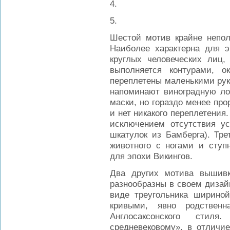
4.
5.
Шестой мотив крайне неполо
Наиболее характерна для э
круглых человеческих лиц,
выполняется контурами, 
переплетены маленькими рук
напоминают виноградную ло
маски, но гораздо менее пр
и нет никакого переплетения.
исключением отсутствия у
шкатулок из Бамберга). Тре
животного с ногами и ступ
для эпохи Викингов.
Два других мотива вышив
разнообразны в своем дизай
виде треугольника ширино
кривыми, явно родственн
Англосаксонского стил
средневековому», в отличие