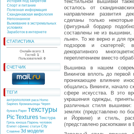
текстильной вышивки также
История под запретом
Спорт и питание
осталось от скандинавск
Полезная информация
направлении развития де
Скандинавская мифология
Непознанное
сделаны только некоторые
Выживание в экстремальных
(фигурный бордюр подобн
условиях
составлены не из вышивки, 
Заработок в интернете
льне». То же верно и для п
СТАТИСТИКА
подзоров и скатертей; 
декоративного многоцвет
Онлайн всего:
1
Гостей:
1
переплетением вместо обрабо
Пользователей:
0
СЧЕТЧИК
Вышивка в нашем соврем
Викингов вплоть до первой 
проникающее влияние инос
общались Викинги, начало ск
ТЕГИ
сфере искусства. В это вр
украшения одежды, принят
антропология
раса
Homo
Sapines
Кроманьонцы
Череп
различных стиля вышивки: 
текстуры
землях (представлено по бо
бумага
Paper
Pic
Textures
и Йорвике) и стиль, рас
Текстура
Грязь
юноша
Парень
человек
(представлено раскопками в 
City
Египет
сфинкс
статуи
3d модели
Славяне