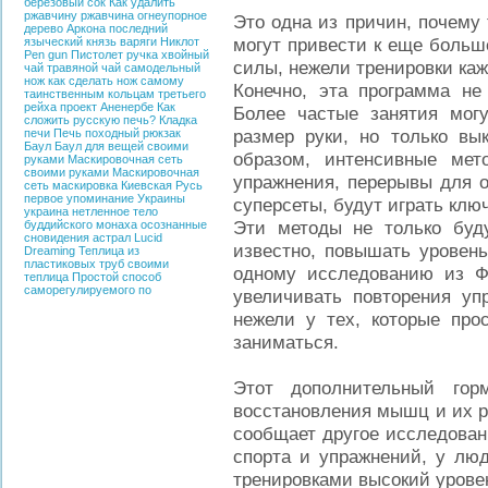
березовый сок
Как удалить
ржавчину
ржавчина
огнеупорное
Это одна из причин, почему
дерево
Аркона
последний
могут привести к еще боль
языческий князь
варяги
Никлот
Pen gun
Пистолет ручка
хвойный
силы, нежели тренировки ка
чай
травяной чай
самодельный
нож
как сделать нож самому
Конечно, эта программа не 
таинственным кольцам третьего
рейха
проект Аненербе
Как
Более частые занятия мог
сложить русскую печь?
Кладка
размер руки, но только вы
печи
Печь
походный рюкзак
Баул
Баул для вещей своими
образом, интенсивные мет
руками
Маскировочная сеть
своими руками
Маскировочная
упражнения, перерывы для о
сеть
маскировка
Киевская Русь
первое упоминание Украины
суперсеты, будут играть клю
украина
нетленное тело
Эти методы не только буд
буддийского монаха
осознанные
сновидения
астрал
Lucid
известно, повышать уровень
Dreaming
Теплица из
пластиковых труб своими
одному исследованию из Ф
теплица
Простой способ
саморегулируемого по
увеличивать повторения уп
нежели у тех, которые про
заниматься.
Этот дополнительный гор
восстановления мышц и их ро
сообщает другое исследован
спорта и упражнений, у лю
тренировками высокий уровен