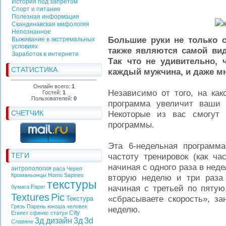
История под запретом
Спорт и питание
Полезная информация
Скандинавская мифология
Непознанное
Большие руки не только 
Выживание в экстремальных
условиях
также являются самой вид
Заработок в интернете
Так что не удивительно, 
СТАТИСТИКА
каждый мужчина, и даже м
Онлайн всего:
1
Независимо от того, на как
Гостей:
1
Пользователей:
0
программа увеличит ваши 
СЧЕТЧИК
Некоторые из вас смогут
программы.
Эта 6-недельная программа
ТЕГИ
частоту тренировок (как ча
начиная с одного раза в нед
антропология
раса
Череп
Кроманьонцы
Homo Sapines
вторую неделю и три раза 
текстуры
начиная с третьей по пяту
бумага
Paper
Textures
Pic
«сбрасываете скорость», за
Текстура
Грязь
Парень
юноша
человек
неделю.
City
Египет
сфинкс
статуи
3д дизайн
3д
3d
Славяне