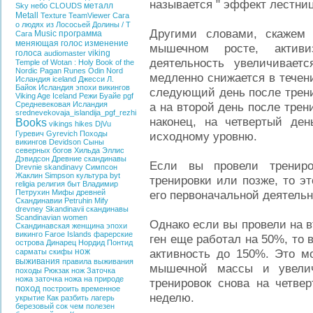
называется " эффект лестниц
металл
Sky
небо
CLOUDS
Metall
Texture
TeamViewer
Сага
о людях из Лососьей Долины / T
Другими словами, скажем 
Music
программа
Сага
меняющая голос
изменение
мышечном росте, активи
голоса
viking
audiomaster
деятельность увеличивает
Temple of Wotan : Holy Book of the
Nordic
Pagan
Runes
Odin
Nord
медленно снижается в течен
Исландия
iceland
Джесси Л.
Байок
Исландия эпохи викингов
следующий день после трени
Viking Age Iceland
Режи Буайе
pgf
Средневековая Исландия
а на второй день после трен
srednevekovaja_islandija_pgf_rezhi
наконец, на четвертый ден
Books
vikings hikes
DjVu
Гуревич
Gyrevich
Походы
исходному уровню.
викингов
Devidson
Сыны
северных богов
Хильда Эллис
Дэвидсон
Древние скандинавы
Если вы провели трениро
Drevnie skandinavy
Симпсон
Жаклин
Simpson
культура
byt
тренировки или позже, то эт
religia
религия
быт
Владимир
Петрухин
Мифы древней
его первоначальной деятельн
Скандинавии
Petruhin
Mify
drevney Skandinavii
скандинавы
Scandinavian women
Однако если вы провели на в
Скандинавская женщина эпохи
викинго
Faroe Islands
фарерские
ген еще работал на 50%, то
острова
Динарец
Нордид
Понтид
нож
активность до 150%. Это м
сарматы
скифы
выживания
правила выживания
мышечной массы и увели
походы
Рюкзак
нож
Заточка
ножа
заточка ножа на природе
тренировок снова на четве
поход
построить временное
неделю.
укрытие
Как разбить лагерь
березовый сок
чем полезен