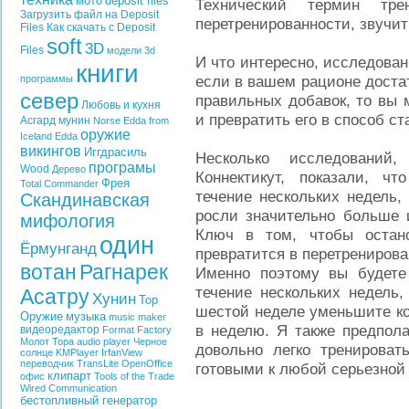
мото
deposit files
Технический термин тре
Загрузить файл на Deposit
перетренированности, звучит
Files
Как скачать с Deposit
soft
3D
Files
модели
3d
И что интересно, исследован
книги
если в вашем рационе достат
программы
север
правильных добавок, то вы 
Любовь и кухня
и превратить его в способ с
Асгард
мунин
Norse Edda from
оружие
Iceland
Edda
викингов
Иггдрасиль
Несколько исследований
програмы
Wood
Дерево
Коннектикут, показали, ч
Фрея
Total Commander
течение нескольких недель,
Скандинавская
росли значительно больше и
мифология
Ключ в том, чтобы остано
один
Ёрмунганд
превратится в перетренирова
вотан
Рагнарек
Именно поэтому вы будете
течение нескольких недель,
Асатру
Хунин
Тор
шестой неделе уменьшите ко
Оружие
музыка
music maker
в неделю. Я также предпола
видеоредактор
Format Factory
Молот Тора
audio player
Черное
довольно легко тренироват
солнце
KMPlayer
IrfanView
переводчик
TransLite
OpenOffice
готовыми к любой серьезной
клипарт
офис
Tools of the Trade
Wired Communication
бестопливный генератор