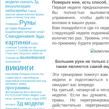
модели скачать
3д
Поверьте мне, есть способ,
визуализация
Первая неделя предназначен
небоскребы
Город
Вы полностью выложите
красная армия
военная форма
упражнения, чтобы дейст
знаки отличия
Свастика
Руны
волокно в ваших руках.
Униформа
Вам понадобится где-то неде
история
Норвегия
Бодибилдинг
питание
спорт
следующей неделе поднимай
Скандинавия
Эдда
количество раз. Уровень эт
картинки
по-прежнему будете оправля
tools
стимпанк
Turbobit.net
как
скачать с TurboBit.net
Steampunk
Стим панк
Загрузить файл на
выживание
Turbobit.net
Большие руки не только 
апокалипсис
викинги
также являются самой вид
Эти тренировки помогут вам
язычники
Рыбаков
язычество
русь
славян
самооборона
недели и подготовиться 
кадочников
рукопашный бой
нод
антивирус
авира
ожидают вас впереди.
программы
На третьей, четвертой и пято
фоторедактор
фото
фотозум
неделю. Если вы думаете, 
Video
видео
FOTOZOOM
сони
НЛО
вегас
хромокей
sony vegas
правы. Но перетрениров
3д модели
действительно перетренир
косомос
техника