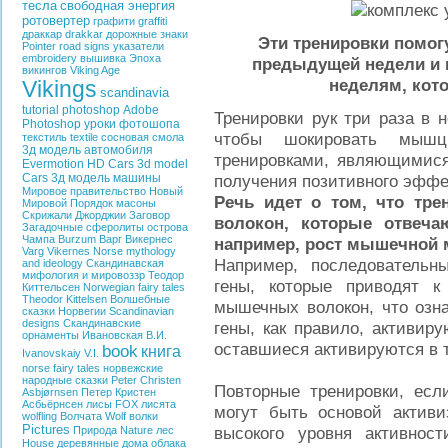
тесла
свободная энергия
ротовертер
графити
graffiti
драккар
drakkar
дорожные знаки
Эти тренировки помог
Pointer
road signs
указатели
embroidery
вышивка
Эпоха
предыдущей недели и 
викингов
Viking Age
неделям, кот
Vikings
scandinavia
tutorial photoshop
Adobe
Тренировки рук три раза в 
Photoshop
уроки фотошопа
чтобы шокировать мыш
текстиль
textile
сосновая смола
3д модель автомобиля
тренировками, являющимися
Evermotion HD Cars
3d model
Cars
3д модель машины
получения позитивного эфф
Мировое правительство
Новый
Речь идет о том, что тр
Мировой Порядок
масоны
Скрижали Джорджии
Заговор
волокон, которые отвеча
Загадочные сферолиты острова
Чампа
Burzum
Варг Викернес
например, рост мышечной 
Varg Vikernes
Norse mythology
Например, последовательн
and ideology
Скандинавская
мифология и мировоззр
Теодор
гены, которые приводят к
Киттельсен
Norwegian fairy tales
Theodor Kittelsen
Волшебные
мышечных волокон, что озн
сказки Норвегии
Scandinavian
designs
Скандинавские
гены, как правило, активир
орнаменты
Ивановская В.И.
оставшиеся активируются в т
book
книга
Ivanovskaiy V.I.
norse fairy tales
норвежские
народные сказки
Peter Christen
Повторные тренировки, есл
Asbjørnsen
Петер Кристен
Асбьёрнсен
лисы
FOX
лисята
могут быть основой актив
wolfling
Волчата
Wolf
волки
Pictures
высокого уровня активнос
Природа
Nature
лес
House
деревянные дома
облака