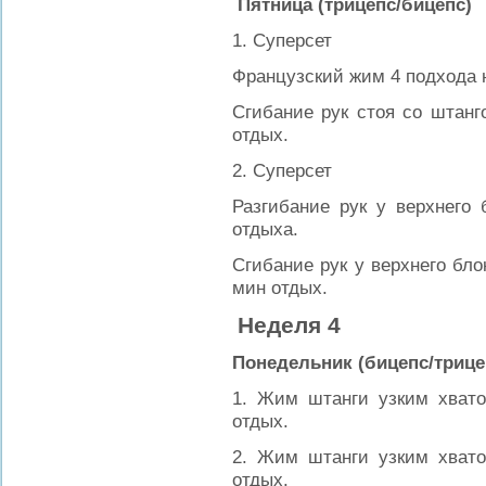
Пятница (трицепс/бицепс)
1. Суперсет
Французский жим 4 подхода н
Сгибание рук стоя со штанг
отдых.
2. Суперсет
Разгибание рук у верхнего 
отдыха.
Сгибание рук у верхнего бло
мин отдых.
Неделя 4
Понедельник (бицепс/трице
1. Жим штанги узким хвато
отдых.
2. Жим штанги узким хвато
отдых.