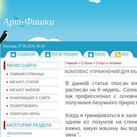
Арт-Фишки
Пятница, 07.08.2026, 00:36
ГЛАВНАЯ
РЕГИСТРАЦИЯ
ВХОД
RSS
Главная
»
Статьи
»
Спорт и питание
МЕНЮ САЙТА
КОМПЛЕКС УПРАЖНЕНИЙ ДЛЯ М
ГЛАВНАЯ СТРАНИЦА
КАТАЛОГ СТАТЕЙ
В данной статье описан к
расписан на 6 недель. Солн
КАТАЛОГ ФАЙЛОВ
как профессионал с основн
ИНФОРМАЦИЯ О САЙТЕ
получения безумного прирос
ПОЖЕРТВОВАТЬ
ОБРАТНАЯ СВЯЗЬ
Когда я тренироваться в зале
одним из лозунгов на спин
КАТЕГОРИИ РАЗДЕЛА
важно, какую машину вы вод
Антропология
окна ".