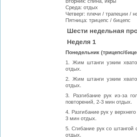
Вторник:
спина, икры
Среда
: отдых
Четверг
: плечи
/
трапеции
/ н
Пятница:
трицепс
/
бицепс
Шести недельная про
Неделя 1
Понедельник (трицепс/бице
1. Жим штанги узким хвато
отдых.
2. Жим штанги узким хвато
отдых.
3. Разгибание рук из-за г
повторений, 2-3 мин отдых.
4. Разгибание рук у верхнего
3 мин отдых.
5. Сгибание рук со штангой 
отдых.