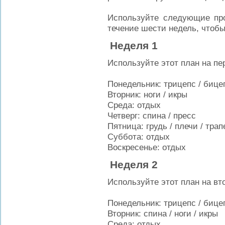
Используйте следующие пр
течение шести недель, чтобы
Неделя 1
Используйте этот
план на пе
Понедельник:
трицепс
/
бице
Вторник
: ноги
/
икры
Среда
: отдых
Четверг:
спина /
пресс
Пятница:
грудь /
плечи
/
трап
Суббота
:
отдых
Воскресенье
:
отдых
Неделя 2
Используйте этот
план на вт
Понедельник:
трицепс
/
бице
Вторник:
спина /
ноги
/
икры
Среда
: отдых