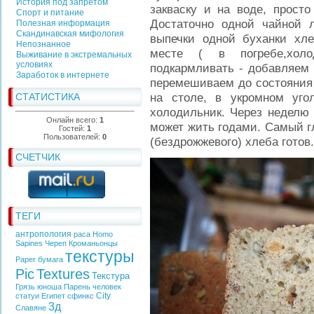
История под запретом
закваску и на воде, просто
Спорт и питание
Достаточно одной чайной л
Полезная информация
Скандинавская мифология
выпечки одной буханки хле
Непознанное
месте ( в погребе,хол
Выживание в экстремальных
условиях
подкармливать - добавляем 
Заработок в интернете
перемешиваем до состояния 
на столе, в укромном уго
СТАТИСТИКА
холодильник. Через неделю 
Онлайн всего:
1
может жить годами. Самый г
Гостей:
1
Пользователей:
0
(бездрожжевого) хлеба готов.
СЧЕТЧИК
ТЕГИ
антропология
раса
Homo
Sapines
Череп
Кроманьонцы
текстуры
Paper
бумага
Pic
Textures
Текстура
Грязь
юноша
Парень
человек
City
статуи
Египет
сфинкс
3д
Славяне