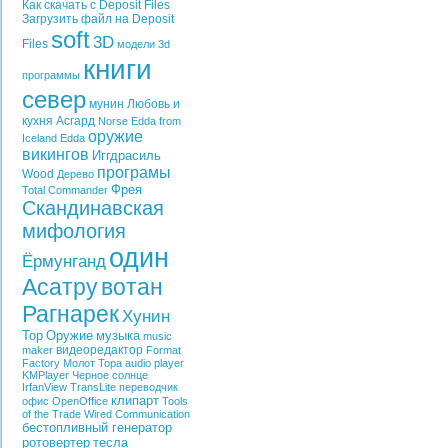
Как скачать с Deposit Files
Загрузить файл на Deposit
soft
3D
Files
модели
3d
книги
программы
север
мунин
Любовь и
кухня
Асгард
Norse Edda from
оружие
Iceland
Edda
викингов
Иггдрасиль
програмы
Wood
Дерево
Фрея
Total Commander
Скандинавская
мифология
один
Ёрмунганд
Асатру
вотан
Рагнарек
Хунин
Тор
Оружие
музыка
music
видеоредактор
maker
Format
Factory
Молот Тора
audio player
KMPlayer
Черное солнце
IrfanView
TransLite
переводчик
клипарт
офис
OpenOffice
Tools
of the Trade
Wired Communication
бестопливный генератор
ротовертер
тесла