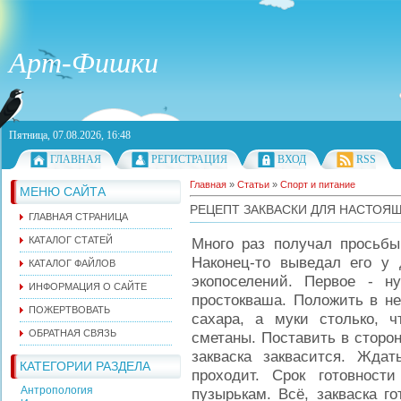
Арт-Фишки
Пятница, 07.08.2026, 16:48
ГЛАВНАЯ
РЕГИСТРАЦИЯ
ВХОД
RSS
Главная
»
Статьи
»
Спорт и питание
МЕНЮ САЙТА
РЕЦЕПТ ЗАКВАСКИ ДЛЯ НАСТОЯ
ГЛАВНАЯ СТРАНИЦА
КАТАЛОГ СТАТЕЙ
Много раз получал просьбы 
Наконец-то выведал его у
КАТАЛОГ ФАЙЛОВ
экопоселений. Первое - н
ИНФОРМАЦИЯ О САЙТЕ
простокваша. Положить в не
ПОЖЕРТВОВАТЬ
сахара, а муки столько, ч
ОБРАТНАЯ СВЯЗЬ
сметаны. Поставить в сторон
закваска заквасится. Жда
КАТЕГОРИИ РАЗДЕЛА
проходит. Срок готовност
Антропология
пузырькам. Всё, закваска г