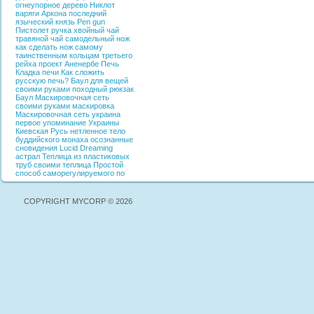
огнеупорное дерево
Никлот
варяги
Аркона
последний
языческий князь
Pen gun
Пистолет ручка
хвойный чай
травяной чай
самодельный нож
как сделать нож самому
таинственным кольцам третьего
рейха
проект Аненербе
Печь
Кладка печи
Как сложить
русскую печь?
Баул для вещей
своими руками
походный рюкзак
Баул
Маскировочная сеть
своими руками
маскировка
Маскировочная сеть
украина
первое упоминание Украины
Киевская Русь
нетленное тело
буддийского монаха
осознанные
сновидения
Lucid Dreaming
астрал
Теплица из пластиковых
труб своими
теплица
Простой
способ саморегулируемого по
COPYRIGHT MYCORP © 2026