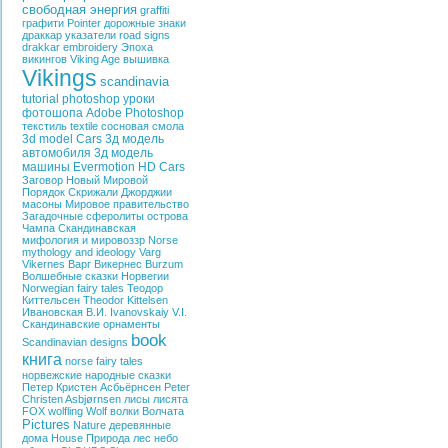
свободная энергия
graffiti
графити
Pointer
дорожные знаки
драккар
указатели
road signs
drakkar
embroidery
Эпоха
викингов
Viking Age
вышивка
Vikings
scandinavia
tutorial photoshop
уроки
фотошопа
Adobe Photoshop
текстиль
textile
сосновая смола
3d model Cars
3д модель
автомобиля
3д модель
машины
Evermotion HD Cars
Заговор
Новый Мировой
Порядок
Скрижали Джорджии
масоны
Мировое правительство
Загадочные сферолиты острова
Чампа
Скандинавская
мифология и мировоззр
Norse
mythology and ideology
Varg
Vikernes
Варг Викернес
Burzum
Волшебные сказки Норвегии
Norwegian fairy tales
Теодор
Киттельсен
Theodor Kittelsen
Ивановская В.И.
Ivanovskaiy V.I.
Скандинавские орнаменты
book
Scandinavian designs
книга
norse fairy tales
норвежские народные сказки
Петер Кристен Асбьёрнсен
Peter
Christen Asbjørnsen
лисы
лисята
FOX
wolfling
Wolf
волки
Волчата
Pictures
Nature
деревянные
дома
House
Природа
лес
небо