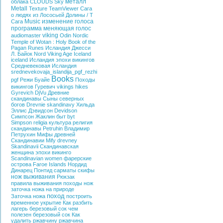
металл
облака
CLOUDS
Sky
Metall
Texture
TeamViewer
Сага
о людях из Лососьей Долины / T
Music
изменение голоса
Сага
программа меняющая голос
viking
audiomaster
Odin
Nordic
Temple of Wotan : Holy Book of the
Pagan
Runes
Исландия
Джесси
Л. Байок
Nord
Viking Age Iceland
iceland
Исландия эпохи викингов
Средневековая Исландия
srednevekovaja_islandija_pgf_rezhi
Books
pgf
Режи Буайе
Походы
викингов
Гуревич
vikings hikes
Gyrevich
DjVu
Древние
скандинавы
Сыны северных
богов
Drevnie skandinavy
Хильда
Эллис Дэвидсон
Devidson
Симпсон Жаклин
быт
byt
Simpson
religia
культура
религия
скандинавы
Petruhin
Владимир
Петрухин
Мифы древней
Скандинавии
Mify drevney
Skandinavii
Скандинавская
женщина эпохи викинго
Scandinavian women
фарерские
острова
Faroe Islands
Нордид
Динарец
Понтид
сарматы
скифы
нож выживания
Рюкзак
правила выживания
походы
нож
заточка ножа на природе
поход
Заточка ножа
построить
временное укрытие
Как разбить
лагерь
березовый сок
чем
полезен березовый сок
Как
удалить ржавчину
ржавчина