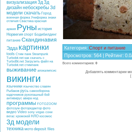
визуализация
3д
3д
дизайн
небоскребы
3d
модели скачать
Город
военная форма
Униформа
знаки
отличия
Свастика
красная
Руны
история
армия
Норвегия
спорт
Бодибилдинг
Скандинавия
питание
картинки
Категория
:
Спорт и питание
Эдда
tools
Стим панк
Steampunk
Просмотров
:
564
|
Рейтинг
:
0.0
Turbobit.net
как скачать с
TurboBit.net
Загрузить файл на
Всего комментариев
:
0
Turbobit.net
стимпанк
выживание
апокалипсис
Добавлять комментарии мо
викинги
[
язычники
язычество славян
русь
Рыбаков
самооборона
кадочников
рукопашный бой
антивирус
авира
нод
программы
FOTOZOOM
фотозум
фоторедактор
фото
видео
Video
sony vegas
сони
НЛО
вегас
хромокей
косомос
3д модели
техника
мото
deposit files