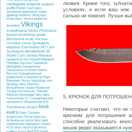
лезвия. Кроме того, зубчат
свободная энергия
графити
graffiti
Pointer
road signs
условиях, и если ваш нож 
указатели
дорожные знаки
сильно не повезет. Лучше вы
драккар
drakkar
Viking Age
embroidery
Эпоха викингов
Vikings
вышивка
scandinavia
Adobe Photoshop
tutorial photoshop
уроки
фотошопа
textile
текстиль
3д модель
сосновая смола
машины
Evermotion HD Cars
3д модель автомобиля
3d
model Cars
Заговор
Мировое
правительство
Новый Мировой
Порядок
масоны
Скрижали
Джорджии
Загадочные
сферолиты острова Чампа
Burzum
Скандинавская
мифология и мировоззр
Варг
Викернес
Norse mythology and
ideology
Varg Vikernes
Волшебные сказки Норвегии
Теодор Киттельсен
Theodor
Kittelsen
Norwegian fairy tales
5. КРЮЧОК ДЛЯ ПОТРОШЕ
Ivanovskaiy V.I.
Скандинавские
орнаменты
Ивановская В.И.
book
Scandinavian designs
Некоторые считают, что не 
книга
Peter Christen
крючком для потрошения к
Asbjørnsen
Петер Кристен
Асбьёрнсен
norse fairy tales
способно реализовать мног
норвежские народные сказки
кишок редко оказывается нуж
FOX
лисы
лисята
Волчата
Pictures
wolfling
волки
Wolf