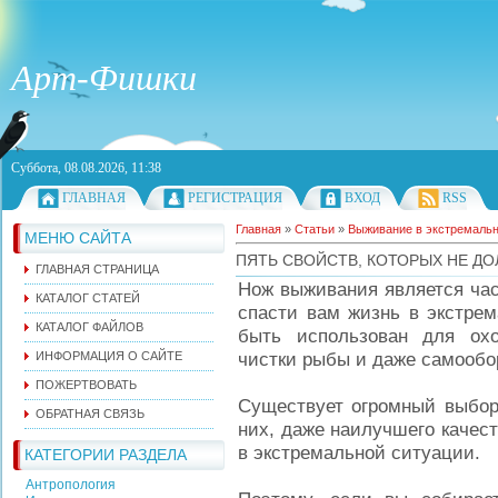
Арт-Фишки
Суббота, 08.08.2026, 11:38
ГЛАВНАЯ
РЕГИСТРАЦИЯ
ВХОД
RSS
Главная
»
Статьи
»
Выживание в экстремаль
МЕНЮ САЙТА
ПЯТЬ СВОЙСТВ, КОТОРЫХ НЕ Д
ГЛАВНАЯ СТРАНИЦА
Нож выживания является час
КАТАЛОГ СТАТЕЙ
спасти вам жизнь в экстрем
КАТАЛОГ ФАЙЛОВ
быть использован для охо
чистки рыбы и даже самообо
ИНФОРМАЦИЯ О САЙТЕ
ПОЖЕРТВОВАТЬ
Существует огромный выбор
ОБРАТНАЯ СВЯЗЬ
них, даже наилучшего качес
в экстремальной ситуации.
КАТЕГОРИИ РАЗДЕЛА
Антропология