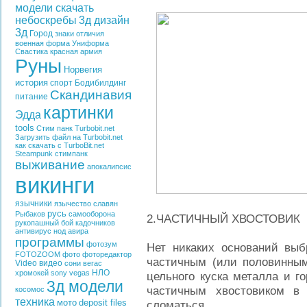
модели скачать
небоскребы
3д дизайн
3д
Город
знаки отличия
военная форма
Униформа
Свастика
красная армия
Руны
Норвегия
история
спорт
Бодибилдинг
Скандинавия
питание
картинки
Эдда
tools
Стим панк
Turbobit.net
Загрузить файл на Turbobit.net
как скачать с TurboBit.net
Steampunk
стимпанк
выживание
апокалипсис
викинги
язычники
язычество славян
русь
Рыбаков
самооборона
2.ЧАСТИЧНЫЙ ХВОСТОВИК
рукопашный бой
кадочников
антивирус
нод
авира
программы
фотозум
Нет никаких оснований выб
FOTOZOOM
фото
фоторедактор
частичным (или половинным
Video
видео
сони вегас
НЛО
хромокей
sony vegas
цельного куска металла и г
3д модели
частичным хвостовиком в
косомос
техника
мото
deposit files
сломаться.