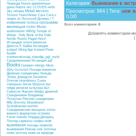
Категория
:
Выживание в экстр
Природа
House
деревянные
дома
Nature
лес
CLOUDS
небо
Просмотров
:
864
|
Теги
:
нож 
Metall
металл
Sky
облака
Texture
TeamViewer
Сага
Сага о
0.0
/
0
людях из Лососьей Долины / T
изменение голоса
программа
Всего комментариев
:
0
меняющая голос
Music
viking
audiomaster
Temple of
Добавлять комментарии мо
Wotan : Holy Book of the
Odin
[
Nordic
Runes
Pagan
Nord
Исландия эпохи викингов
Джесси Л. Байок
Исландия
iceland
Viking Age Iceland
Режи
Буайе
srednevekovaja_islandija_pgf_rezhi
Средневековая Исландия
pgf
Books
Гуревич
vikings hikes
DjVu
Gyrevich
Походы викингов
Древние скандинавы
Хильда
Эллис Дэвидсон
Devidson
Drevnie skandinavy
Сыны
северных богов
Simpson
byt
religia
религия
культура
быт
Симпсон Жаклин
Мифы древней
Скандинавии
Владимир
Петрухин
Petruhin
скандинавы
Mify drevney Skandinavii
Scandinavian women
Скандинавская женщина эпохи
викинго
фарерские острова
Faroe Islands
Нордид
Динарец
нож
Понтид
сарматы
скифы
выживания
походы
правила
выживания
Рюкзак
нож
Заточка
ножа
заточка ножа на природе