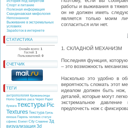
Поэтому, если вы собирае
История под запретом
Спорт и питание
работы и выживания в тяжел
Полезная информация
он не должен иметь следую
Скандинавская мифология
является только моим л
Непознанное
Выживание в экстремальных
согласиться или нет.
условиях
Заработок в интернете
СТАТИСТИКА
1. СКЛАДНОЙ МЕХАНИЗМ
Онлайн всего:
1
Гостей:
1
Пользователей:
0
Последняя функция, которую
СЧЕТЧИК
– это возможность механизм
Насколько это удобно в об
вероятность сломать этот м
ТЕГИ
идеалом должен быть нож, 
антропология
деталей, которые могут легко
Кроманьонцы
Homo Sapines
раса
Череп
Paper
экстремальное давление
текстуры
Pic
бумага
предпочесть нож с фиксиров
Textures
Текстура
Грязь
юноша
Парень
человек
статуи
3д
City
сфинкс
Египет
Славяне
визуализация
3d