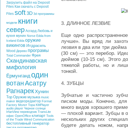
Загрузить файл на Deposit
Files
Как скачать с Deposit
soft
3D
Files
3d программы
книги
3. ДЛИННОЕ ЛЕЗВИЕ
модели
север
Асгард
Любовь и
Еще одно распространенное
кухня
мунин
Norse Edda from
оружие
лучше». Вы вряд ли захот
Iceland
Edda
викингов
Иггдрасиль
лезвия в два или три дюйма 
програмы
Wood
Дерево
(30 см) — это перебор. Иде
Фрея
Total Commander
дюймов (10-15 см). Этого д
Скандинавская
тяжелой работы, но и лиш
мифология
тонкой.
один
Ёрмунганд
вотан
Асатру
4. ЗУБЦЫ
Рагнарек
Хунин
Зубчатые и частично зубч
Тор
Оружие
музыка
music
писком моды. Конечно, для
видеоредактор
maker
Format
Factory
Молот Тора
KMPlayer
много видов хорошего приме
audio player
Черное солнце
IrfanView
переводчик
TransLite
— плохой вариант. Зубцы в 
клипарт
офис
OpenOffice
Tools
нескольких других специа
of the Trade
Wired Communication
бестопливный генератор
будете делать ножом, напр
тесла
ротовертер